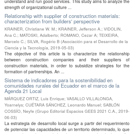
understand and run good services. This study aims to analyze the
strength of organizational culture ...
Relationship with supplier of construction materials:
characterization from builders' perspective
KRAINER, Christiane W. M.
;
KRAINER, Jefferson A.
;
VIDOLIN,
Ana C.
;
MATOSKI, Adalberto
;
ROMANO, Cezar A
;
TEIXEIRA,
Marcelo C.
;
SILVA, Rogério B
(
Asociación para el Desarrollo de la
Ciencia y la Tecnología
,
2019-05-03
)
The objective of this article is to characterize the relationship
between construction companies and their suppliers of
construction materials, in order to subsidize strategies for the
formation of partnerships. An ...
Sistema de indicadores para la sostenibilidad en
comunidades rurales del Ecuador en el marco de la
Agenda 21 Local
MÁRQUEZ ORTIZ, Luis Enrique
;
VASALLO VILLALONGA,
Yoarnelys
;
CUÉTARA SÁNCHEZ, Leonardo Manuel
;
SABLÓN
COSSÍO, Neyfe
(
Grupo Editorial Espacios GEES 2021 C.A.
,
2019-
06-03
)
La estrategia de desarrollo local surge a partir del requerimiento
de potenciar las capacidades de un territorio determinado, lo que