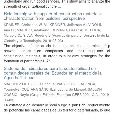
understand and run good services. This study aims to analyze the
strength of organizational culture ...
Relationship with supplier of construction materials:
characterization from builders' perspective
KRAINER, Christiane W. M.
;
KRAINER, Jefferson A.
;
VIDOLIN,
Ana C.
;
MATOSKI, Adalberto
;
ROMANO, Cezar A
;
TEIXEIRA,
Marcelo C.
;
SILVA, Rogério B
(
Asociación para el Desarrollo de la
Ciencia y la Tecnología
,
2019-05-03
)
The objective of this article is to characterize the relationship
between construction companies and their suppliers of
construction materials, in order to subsidize strategies for the
formation of partnerships. An ...
Sistema de indicadores para la sostenibilidad en
comunidades rurales del Ecuador en el marco de la
Agenda 21 Local
MÁRQUEZ ORTIZ, Luis Enrique
;
VASALLO VILLALONGA,
Yoarnelys
;
CUÉTARA SÁNCHEZ, Leonardo Manuel
;
SABLÓN
COSSÍO, Neyfe
(
Grupo Editorial Espacios GEES 2021 C.A.
,
2019-
06-03
)
La estrategia de desarrollo local surge a partir del requerimiento
de potenciar las capacidades de un territorio determinado, lo que