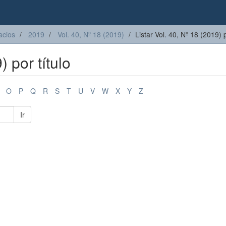
acios
2019
Vol. 40, Nº 18 (2019)
Listar Vol. 40, Nº 18 (2019) p
) por título
O
P
Q
R
S
T
U
V
W
X
Y
Z
Ir