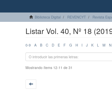
Biblioteca Digital
REVENCYT
Revista Esp
Listar Vol. 40, Nº 18 (2019
0-9
A
B
C
D
E
F
G
H
I
J
K
L
M
N
Mostrando ítems 12-11 de 31