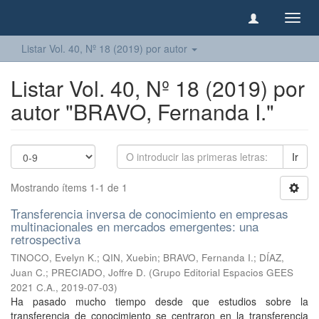
Camb
naveg
Listar Vol. 40, Nº 18 (2019) por autor
Listar Vol. 40, Nº 18 (2019) por
autor "BRAVO, Fernanda I."
Ir
Mostrando ítems 1-1 de 1
Transferencia inversa de conocimiento en empresas
multinacionales en mercados emergentes: una
retrospectiva
TINOCO, Evelyn K.
;
QIN, Xuebin
;
BRAVO, Fernanda I.
;
DÍAZ,
Juan C.
;
PRECIADO, Joffre D.
(
Grupo Editorial Espacios GEES
2021 C.A.
,
2019-07-03
)
Ha pasado mucho tiempo desde que estudios sobre la
transferencia de conocimiento se centraron en la transferencia