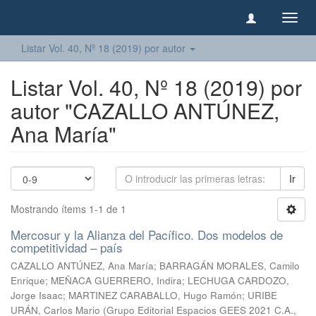
Camb
naveg
Listar Vol. 40, Nº 18 (2019) por autor
Listar Vol. 40, Nº 18 (2019) por
autor "CAZALLO ANTÚNEZ,
Ana María"
Ir
Mostrando ítems 1-1 de 1
Mercosur y la Alianza del Pacífico. Dos modelos de
competitividad – país
CAZALLO ANTÚNEZ, Ana María
;
BARRAGÁN MORALES, Camilo
Enrique
;
MEÑACA GUERRERO, Indira
;
LECHUGA CARDOZO,
Jorge Isaac
;
MARTINEZ CARABALLO, Hugo Ramón
;
URIBE
URÁN, Carlos Mario
(
Grupo Editorial Espacios GEES 2021 C.A.
,