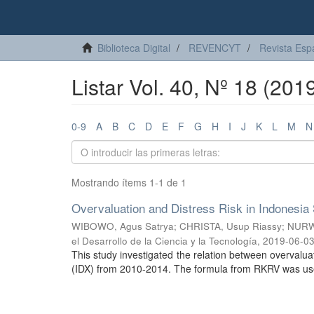
Biblioteca Digital
REVENCYT
Revista Esp
Listar Vol. 40, Nº 18 (20
0-9
A
B
C
D
E
F
G
H
I
J
K
L
M
N
Mostrando ítems 1-1 de 1
Overvaluation and Distress Risk in Indonesi
WIBOWO, Agus Satrya
;
CHRISTA, Usup Riassy
;
NURWA
el Desarrollo de la Ciencia y la Tecnología
,
2019-06-0
This study investigated the relation between overvalu
(IDX) from 2010-2014. The formula from RKRV was use