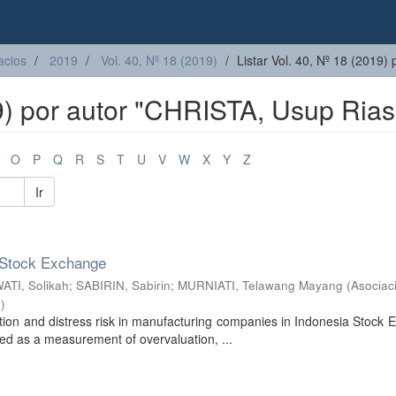
acios
2019
Vol. 40, Nº 18 (2019)
Listar Vol. 40, Nº 18 (2019) 
19) por autor "CHRISTA, Usup Rias
O
P
Q
R
S
T
U
V
W
X
Y
Z
Ir
a Stock Exchange
TI, Solikah
;
SABIRIN, Sabirin
;
MURNIATI, Telawang Mayang
(
Asociac
3
)
ation and distress risk in manufacturing companies in Indonesia Stock
d as a measurement of overvaluation, ...