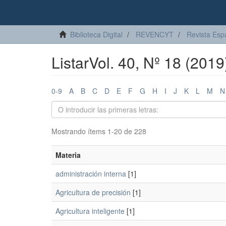
Biblioteca Digital
REVENCYT
Revista Esp
ListarVol. 40, Nº 18 (201
0-9
A
B
C
D
E
F
G
H
I
J
K
L
M
N
Mostrando ítems 1-20 de 228
Materia
administración interna
[1]
Agricultura de precisión
[1]
Agricultura inteligente
[1]