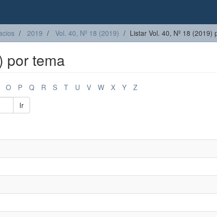
acios
2019
Vol. 40, Nº 18 (2019)
Listar Vol. 40, Nº 18 (2019)
9) por tema
O
P
Q
R
S
T
U
V
W
X
Y
Z
Ir