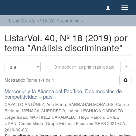
Camb
naveg
Listar Vol. 40, Nº 18 (2019) por tema
ListarVol. 40, Nº 18 (2019) por
tema "Análisis discriminante"
Ir
Mostrando ítems 1-1 de 1
Mercosur y la Alianza del Pacífico. Dos modelos de
competitividad – país
CAZALLO ANTÚNEZ, Ana María
;
BARRAGÁN MORALES, Camilo
Enrique
;
MEÑACA GUERRERO, Indira
;
LECHUGA CARDOZO,
Jorge Isaac
;
MARTINEZ CARABALLO, Hugo Ramón
;
URIBE
URÁN, Carlos Mario
(
Grupo Editorial Espacios GEES 2021 C.A.
,
2019-06-03
)
Se analizaron diferencias y comportamientos de los países