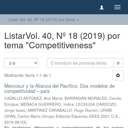
Camb
naveg
Listar Vol. 40, Nº 18 (2019) por tema
ListarVol. 40, Nº 18 (2019) por
tema "Competitiveness"
Ir
Mostrando ítems 1-1 de 1
Mercosur y la Alianza del Pacífico. Dos modelos de
competitividad – país
CAZALLO ANTÚNEZ, Ana María
;
BARRAGÁN MORALES, Camilo
Enrique
;
MEÑACA GUERRERO, Indira
;
LECHUGA CARDOZO,
Jorge Isaac
;
MARTINEZ CARABALLO, Hugo Ramón
;
URIBE
URÁN, Carlos Mario
(
Grupo Editorial Espacios GEES 2021 C.A.
,
2019-06-03
)
Se analizaron diferencias y comportamientos de los países