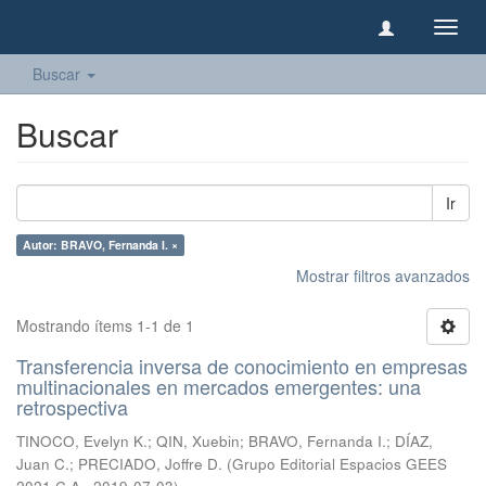
Camb
naveg
Buscar
Buscar
Ir
Autor: BRAVO, Fernanda I. ×
Mostrar filtros avanzados
Mostrando ítems 1-1 de 1
Transferencia inversa de conocimiento en empresas
multinacionales en mercados emergentes: una
retrospectiva
TINOCO, Evelyn K.
;
QIN, Xuebin
;
BRAVO, Fernanda I.
;
DÍAZ,
Juan C.
;
PRECIADO, Joffre D.
(
Grupo Editorial Espacios GEES