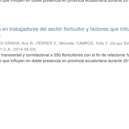
al que influyen en doble presencia en provincia ecuatoriana durante 20
en trabajadores del sector floricultor y factores que inf
a
DI GRAVIA, Ana R.
;
FERRER V., Michelle
;
CAMPOS, Yolis Y.
(
Grupo Edi
1 C.A.
,
2019-06-03
)
 transversal y correlacional a 550 floricultores con el fin de relacionar 
al que influyen en doble presencia en provincia ecuatoriana durante 20