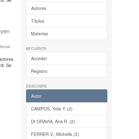
18. Se
Autores
Títulos
luyen
Materias
torial
MI CUENTA
Acceder
factores
18. Se
Registro
DESCUBRE
Autor
CAMPOS, Yolis Y. (2)
DI GRAVIA, Ana R. (2)
FERRER V., Michelle (2)