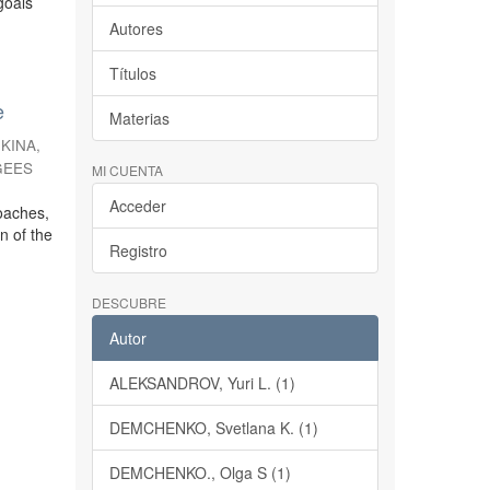
goals
Autores
Títulos
e
Materias
KINA,
 GEES
MI CUENTA
Acceder
roaches,
n of the
Registro
DESCUBRE
Autor
ALEKSANDROV, Yuri L. (1)
DEMCHENKO, Svetlana K. (1)
DEMCHENKO., Olga S (1)