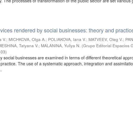
cy. The processes of transformation of the public sector are set various 
ervices rendered by social businesses: theory and practic
 V.
;
MICHKOVA, Olga A.
;
POLIAKOVA, Iana V.
;
MATVEEV, Oleg V.
;
PAN
ESHINA, Tatyana V.
;
MALANINA, Yuliya N.
(
Grupo Editorial Espacios
-03
)
y social businesses are examined in terms of different theoretical app
d practice. The use of a systematic approach, integration and assimilatio
..