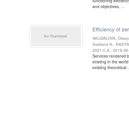
functioning efficien
and objectives, ...
Efficiency of s
SKUDALOVA, Olesya
Svetlana N.
;
RASTIM
2021 C.A.
,
2019-06
Services rendered b
existing in the worl
existing theoretical .