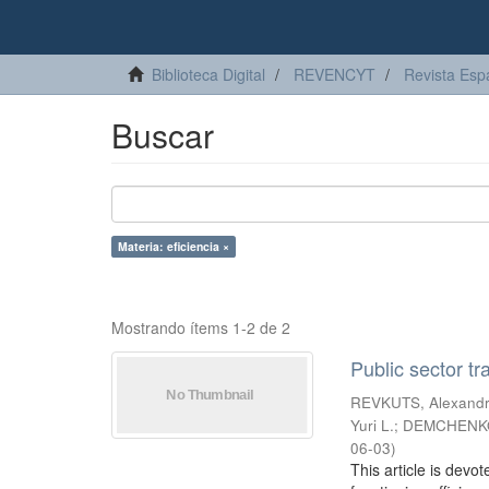
Biblioteca Digital
REVENCYT
Revista Esp
Buscar
Materia: eficiencia ×
Mostrando ítems 1-2 de 2
Public sector t
REVKUTS, Alexandr
Yuri L.
;
DEMCHENKO
06-03
)
This article is devo