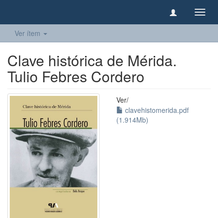
Camb
naveg
Ver ítem
Clave histórica de Mérida.
Tulio Febres Cordero
Ver/
clavehistomerida.pdf
(1.914Mb)