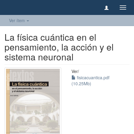
Camb
naveg
Ver ítem
La física cuántica en el
pensamiento, la acción y el
sistema neuronal
Ver/
fisicacuantica.pdf
(10.25Mb)