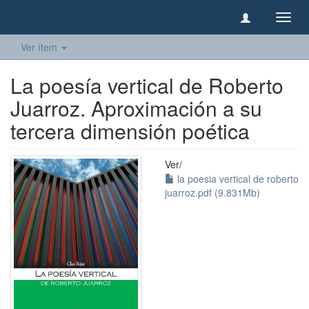
Camb
naveg
Ver ítem
La poesía vertical de Roberto
Juarroz. Aproximación a su
tercera dimensión poética
Ver/
la poesia vertical de roberto
juarroz.pdf (9.831Mb)