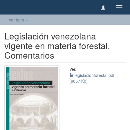
Camb
naveg
Ver ítem
Legislación venezolana
vigente en materia forestal.
Comentarios
Ver/
legislacionforestal.pdf
(605.1Kb)