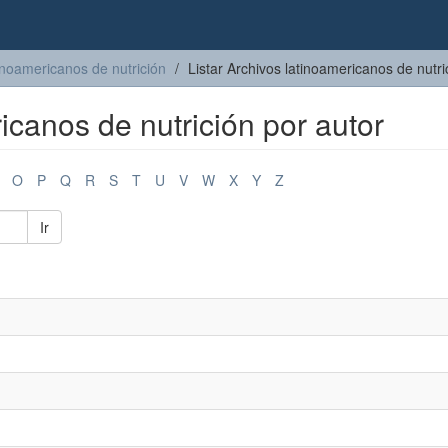
inoamericanos de nutrición
Listar Archivos latinoamericanos de nutri
icanos de nutrición por autor
O
P
Q
R
S
T
U
V
W
X
Y
Z
Ir