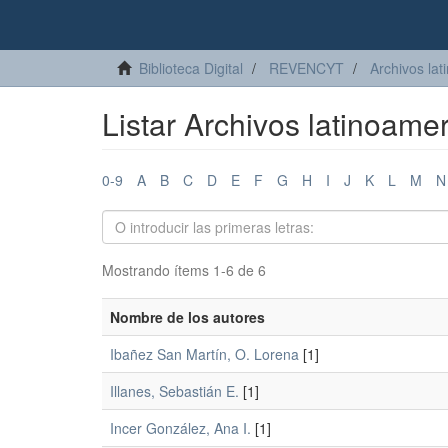
Biblioteca Digital
REVENCYT
Archivos lat
Listar Archivos latinoamer
0-9
A
B
C
D
E
F
G
H
I
J
K
L
M
N
Mostrando ítems 1-6 de 6
Nombre de los autores
Ibañez San Martín, O. Lorena
[1]
Illanes, Sebastián E.
[1]
Incer González, Ana I.
[1]