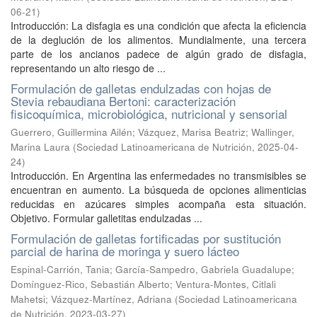
06-21
)
Introducción: La disfagia es una condición que afecta la eficiencia
de la deglución de los alimentos. Mundialmente, una tercera
parte de los ancianos padece de algún grado de disfagia,
representando un alto riesgo de ...
Formulación de galletas endulzadas con hojas de
Stevia rebaudiana Bertoni: caracterización
fisicoquímica, microbiológica, nutricional y sensorial
Guerrero, Guillermina Ailén
;
Vázquez, Marisa Beatriz
;
Wallinger,
Marina Laura
(
Sociedad Latinoamericana de Nutrición
,
2025-04-
24
)
Introducción. En Argentina las enfermedades no transmisibles se
encuentran en aumento. La búsqueda de opciones alimenticias
reducidas en azúcares simples acompaña esta situación.
Objetivo. Formular galletitas endulzadas ...
Formulación de galletas fortificadas por sustitución
parcial de harina de moringa y suero lácteo
Espinal-Carrión, Tania
;
García-Sampedro, Gabriela Guadalupe
;
Domínguez-Rico, Sebastián Alberto
;
Ventura-Montes, Citlali
Mahetsi
;
Vázquez-Martínez, Adriana
(
Sociedad Latinoamericana
de Nutrición
,
2023-03-27
)