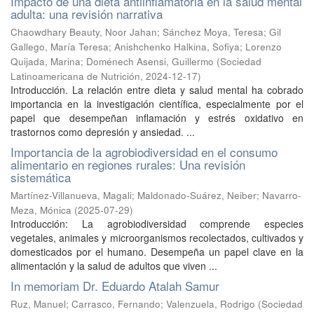
Impacto de una dieta antiinflamatoria en la salud mental
adulta: una revisión narrativa
Chaowdhary Beauty, Noor Jahan
;
Sánchez Moya, Teresa
;
Gil
Gallego, María Teresa
;
Anishchenko Halkina, Sofiya
;
Lorenzo
Quijada, Marina
;
Doménech Asensi, Guillermo
(
Sociedad
Latinoamericana de Nutrición
,
2024-12-17
)
Introducción. La relación entre dieta y salud mental ha cobrado
importancia en la investigación científica, especialmente por el
papel que desempeñan inflamación y estrés oxidativo en
trastornos como depresión y ansiedad. ...
Importancia de la agrobiodiversidad en el consumo
alimentario en regiones rurales: Una revisión
sistemática
Martínez-Villanueva, Magali
;
Maldonado-Suárez, Neiber
;
Navarro-
Meza, Mónica
(
2025-07-29
)
Introducción: La agrobiodiversidad comprende especies
vegetales, animales y microorganismos recolectados, cultivados y
domesticados por el humano. Desempeña un papel clave en la
alimentación y la salud de adultos que viven ...
In memoriam Dr. Eduardo Atalah Samur
Ruz, Manuel
;
Carrasco, Fernando
;
Valenzuela, Rodrigo
(
Sociedad