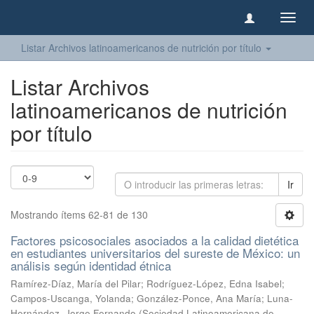
Camb
naveg
Listar Archivos latinoamericanos de nutrición por título
Listar Archivos
latinoamericanos de nutrición
por título
Ir
Mostrando ítems 62-81 de 130
Factores psicosociales asociados a la calidad dietética
en estudiantes universitarios del sureste de México: un
análisis según identidad étnica
Ramírez-Díaz, María del Pilar
;
Rodríguez-López, Edna Isabel
;
Campos-Uscanga, Yolanda
;
González-Ponce, Ana María
;
Luna-
Hernández, Jorge Fernando
(
Sociedad Latinoamericana de