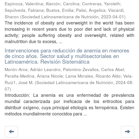
Espinoza, Valentina
;
Alarcón, Carolina
;
Contreras, Yaroleth
;
Sepúlveda, Fabiana
;
Bustos, Emilia
;
Palisi, Angelica
;
Viscardi,
Sharon
(
Sociedad Latinoamericana de Nutrición
,
2023-04-01
)
The incidence of obesity and overweight in the world has been
increasing in recent years due to poor diet and lack of physical
activity; people suffering obesity and overweight, related with
malnutrition due to excess, ...
Intervenciones para reducción de anemia en menores
de cinco años. Sector salud y multisectoriales en
Latinoamérica. Revisión Sistemática
Morón-Arce, Adrián Leandro
;
Palomino-Zevallos, Carlos Abel
;
Peralta-Medina, Ariana Nicole
;
Lama Morales, Ricardo Aldo
;
Vela-
Ruiz1, José M.
(
Sociedad Latinoamericana de Nutrición
,
2024-08-
07
)
Introducción: La anemia es una enfermedad de prevalencia
mundial caracterizada por ineficacia de los eritrocitos para
distribuir oxígeno, cuya principal etiología es ferropénica. Existen
métodos mundialmente conocidos para ...