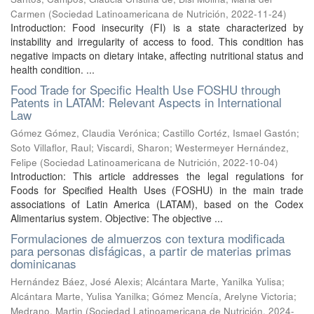
Carmen
(
Sociedad Latinoamericana de Nutrición
,
2022-11-24
)
Introduction: Food insecurity (FI) is a state characterized by
instability and irregularity of access to food. This condition has
negative impacts on dietary intake, affecting nutritional status and
health condition. ...
Food Trade for Specific Health Use FOSHU through
Patents in LATAM: Relevant Aspects in International
Law
Gómez Gómez, Claudia Verónica
;
Castillo Cortéz, Ismael Gastón
;
Soto Villaflor, Raul
;
Viscardi, Sharon
;
Westermeyer Hernández,
Felipe
(
Sociedad Latinoamericana de Nutrición
,
2022-10-04
)
Introduction: This article addresses the legal regulations for
Foods for Specified Health Uses (FOSHU) in the main trade
associations of Latin America (LATAM), based on the Codex
Alimentarius system. Objective: The objective ...
Formulaciones de almuerzos con textura modificada
para personas disfágicas, a partir de materias primas
dominicanas
Hernández Báez, José Alexis
;
Alcántara Marte, Yanilka Yulisa
;
Alcántara Marte, Yulisa Yanilka
;
Gómez Mencía, Arelyne Victoria
;
Medrano, Martin
(
Sociedad Latinoamericana de Nutrición
,
2024-