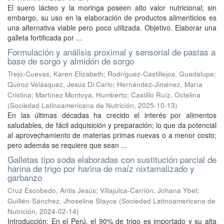
El suero lácteo y la moringa poseen alto valor nutricional; sin
embargo, su uso en la elaboración de productos alimenticios es
una alternativa viable pero poco utilizada. Objetivo. Elaborar una
galleta fortificada por ...
Formulación y análisis proximal y sensorial de pastas a
base de sorgo y almidón de sorgo
Trejo-Cuevas, Karen Elizabeth
;
Rodríguez-Castillejos, Guadalupe
;
Quiroz Velásquez, Jesús Di Carlo
;
Hernández-Jiménez, María
Cristina
;
Martínez Montoya, Humberto
;
Castillo Ruíz, Octelina
(
Sociedad Latinoamericana de Nutrición
,
2025-10-13
)
En las últimas décadas ha crecido el interés por alimentos
saludables, de fácil adquisición y preparación; lo que da potencial
al aprovechamiento de materias primas nuevas o a menor costo;
pero además se requiere que sean ...
Galletas tipo soda elaboradas con sustitución parcial de
harina de trigo por harina de maíz nixtamalizado y
garbanzo
Cruz Escobedo, Antis Jesús
;
Villajulca-Carrión, Johana Ybet
;
Guillén-Sánchez, Jhoseline Stayce
(
Sociedad Latinoamericana de
Nutrición
,
2024-02-14
)
Introducción: En el Perú, el 90% de trigo es importado y su alta