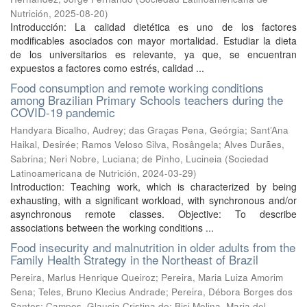
Nutrición
,
2025-08-20
)
Introducción: La calidad dietética es uno de los factores
modificables asociados con mayor mortalidad. Estudiar la dieta
de los universitarios es relevante, ya que, se encuentran
expuestos a factores como estrés, calidad ...
Food consumption and remote working conditions
among Brazilian Primary Schools teachers during the
COVID-19 pandemic
Handyara Bicalho, Audrey
;
das Graças Pena, Geórgia
;
Sant’Ana
Haikal, Desirée
;
Ramos Veloso Silva, Rosângela
;
Alves Durães,
Sabrina
;
Neri Nobre, Luciana
;
de Pinho, Lucineia
(
Sociedad
Latinoamericana de Nutrición
,
2024-03-29
)
Introduction: Teaching work, which is characterized by being
exhausting, with a significant workload, with synchronous and/or
asynchronous remote classes. Objective: To describe
associations between the working conditions ...
Food insecurity and malnutrition in older adults from the
Family Health Strategy in the Northeast of Brazil
Pereira, Marlus Henrique Queiroz
;
Pereira, Maria Luiza Amorim
Sena
;
Teles, Bruno Klecius Andrade
;
Pereira, Débora Borges dos
Santos
;
Campos, Glaucia Cristina de
;
Bisi Molina, Maria del