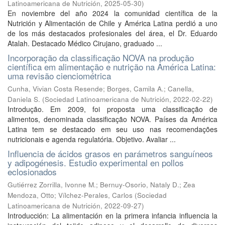
Latinoamericana de Nutrición
,
2025-05-30
)
En noviembre del año 2024 la comunidad científica de la
Nutrición y Alimentación de Chile y América Latina perdió a uno
de los más destacados profesionales del área, el Dr. Eduardo
Atalah. Destacado Médico Cirujano, graduado ...
Incorporação da classificação NOVA na produção
científica em alimentação e nutrição na América Latina:
uma revisão cienciométrica
Cunha, Vivian Costa Resende
;
Borges, Camila A.
;
Canella,
Daniela S.
(
Sociedad Latinoamericana de Nutrición
,
2022-02-22
)
Introdução. Em 2009, foi proposta uma classificação de
alimentos, denominada classificação NOVA. Países da América
Latina tem se destacado em seu uso nas recomendações
nutricionais e agenda regulatória. Objetivo. Avaliar ...
Influencia de ácidos grasos en parámetros sanguíneos
y adipogénesis. Estudio experimental en pollos
eclosionados
Gutiérrez Zorrilla, Ivonne M.
;
Bernuy-Osorio, Nataly D.
;
Zea
Mendoza, Otto
;
Vílchez-Perales, Carlos
(
Sociedad
Latinoamericana de Nutrición
,
2022-09-27
)
Introducción: La alimentación en la primera infancia influencia la