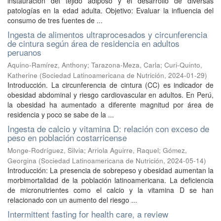
instauración del tejido adiposo y el desarrollo de diversas
patologías en la edad adulta. Objetivo: Evaluar la influencia del
consumo de tres fuentes de ...
Ingesta de alimentos ultraprocesados y circunferencia
de cintura según área de residencia en adultos
peruanos
Aquino-Ramírez, Anthony
;
Tarazona-Meza, Carla
;
Curi-Quinto,
Katherine
(
Sociedad Latinoamericana de Nutrición
,
2024-01-29
)
Introducción. La circunferencia de cintura (CC) es indicador de
obesidad abdominal y riesgo cardiovascular en adultos. En Perú,
la obesidad ha aumentado a diferente magnitud por área de
residencia y poco se sabe de la ...
Ingesta de calcio y vitamina D: relación con exceso de
peso en población costarricense
Monge-Rodríguez, Silvia
;
Arriola Aguirre, Raquel
;
Gómez,
Georgina
(
Sociedad Latinoamericana de Nutrición
,
2024-05-14
)
Introducción: La presencia de sobrepeso y obesidad aumentan la
morbimortalidad de la población latinoamericana. La deficiencia
de micronutrientes como el calcio y la vitamina D se han
relacionado con un aumento del riesgo ...
Intermittent fasting for health care, a review