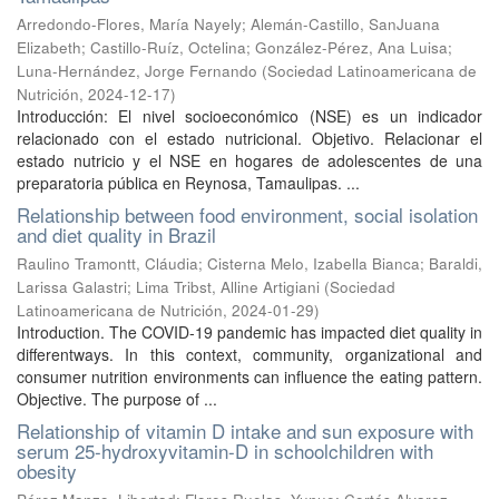
Arredondo-Flores, María Nayely
;
Alemán-Castillo, SanJuana
Elizabeth
;
Castillo-Ruíz, Octelina
;
González-Pérez, Ana Luisa
;
Luna-Hernández, Jorge Fernando
(
Sociedad Latinoamericana de
Nutrición
,
2024-12-17
)
Introducción: El nivel socioeconómico (NSE) es un indicador
relacionado con el estado nutricional. Objetivo. Relacionar el
estado nutricio y el NSE en hogares de adolescentes de una
preparatoria pública en Reynosa, Tamaulipas. ...
Relationship between food environment, social isolation
and diet quality in Brazil
Raulino Tramontt, Cláudia
;
Cisterna Melo, Izabella Bianca
;
Baraldi,
Larissa Galastri
;
Lima Tribst, Alline Artigiani
(
Sociedad
Latinoamericana de Nutrición
,
2024-01-29
)
Introduction. The COVID-19 pandemic has impacted diet quality in
differentways. In this context, community, organizational and
consumer nutrition environments can influence the eating pattern.
Objective. The purpose of ...
Relationship of vitamin D intake and sun exposure with
serum 25-hydroxyvitamin-D in schoolchildren with
obesity