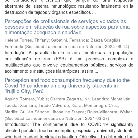
aberrante del sistema inmunológico resultando finalmente en la
destrucción de tejidos y órganos específicos ...
Percepções de profissionais de serviços voltados às
pessoas em situação de rua sobre aspectos para uma
alimentação adequada e saudável
Helena Torres, Thifany
;
Sabatini, Fernanda
;
Baeza Scagliusi,
Fernanda
(
Sociedad Latinoamericana de Nutrición
,
2024-08-14
)
Introdução: A garantia do direito ao alimento para a população
em situação de rua (PSR) é um processo complexo e
multifacetado que envolve equipamentos públicos, serviços de
acolhimento e instituições filantrópicas, assim ...
Perception and food consumption frequency due to the
Covid-19 pandemic among University students in
Trujillo City, Perú
Aquino Romero, Yubis
;
Carrera Zegarra, Niv Leandro
;
Montalván
Tuesta, Xiomara
;
Tirado Valverde, Kiara
;
Montenegro Cruz,
Marilin
;
Guillén Sánche, Jhoseline Stayce
;
Rojas-Villacorta, Walter
(
Sociedad Latinoamericana de Nutrición
,
2024-03-27
)
Introduction: The confinement due to COVID-19 significantly
affected people's food consumption, especially university students
who had to adapt to virtual education. Objective: To determine the