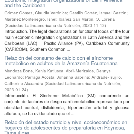
and the Caribbean
Gómez Gómez, Claudia Verónica
;
Castillo Cortéz, Ismael Gastón
;
Martínez Montenegro, Isnel
;
Ibañez San Martín, O. Lorena
(
Sociedad Latinoamericana de Nutrición
,
2023-11-13
)
Introduction. The legal declarations on functional foods of the four
main economic integration organizations in Latin America and the
Caribbean (LAC) – Pacific Alliance (PA), Caribbean Community
(CARICOM), Southern Common ...
Relación del consumo de calcio con el síndrome
metabólico en adultos de la Amazonía Ecuatoriana
Mendoza Bone, Kenia Katiusca
;
Abril-Merizalde, Dennys
Leonardo
;
Párraga Acosta, Johanna Sabrina
;
Andrade-Trujillo,
Catherine Alexandra
(
Sociedad Latinoamericana de Nutrición
,
2023-01-24
)
Introducción. El Síndrome Metabólico (SM) comprende un
conjunto de factores de riesgo cardiometabólico representado por
obesidad central, dislipidemia, hipertensión arterial y glucosa
alterada, se ha evidenciado que el ...
Relación del estado nutricio y nivel socioeconómico en
hogares de adolescentes de preparatoria en Reynosa,
Tamaulipas