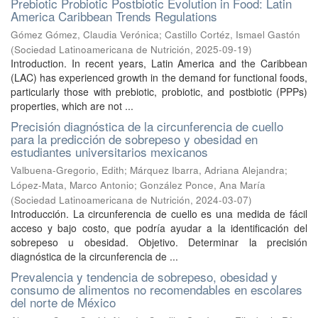
Prebiotic Probiotic Postbiotic Evolution in Food: Latin
America Caribbean Trends Regulations
Gómez Gómez, Claudia Verónica
;
Castillo Cortéz, Ismael Gastón
(
Sociedad Latinoamericana de Nutrición
,
2025-09-19
)
Introduction. In recent years, Latin America and the Caribbean
(LAC) has experienced growth in the demand for functional foods,
particularly those with prebiotic, probiotic, and postbiotic (PPPs)
properties, which are not ...
Precisión diagnóstica de la circunferencia de cuello
para la predicción de sobrepeso y obesidad en
estudiantes universitarios mexicanos
Valbuena-Gregorio, Edith
;
Márquez Ibarra, Adriana Alejandra
;
López-Mata, Marco Antonio
;
González Ponce, Ana María
(
Sociedad Latinoamericana de Nutrición
,
2024-03-07
)
Introducción. La circunferencia de cuello es una medida de fácil
acceso y bajo costo, que podría ayudar a la identificación del
sobrepeso u obesidad. Objetivo. Determinar la precisión
diagnóstica de la circunferencia de ...
Prevalencia y tendencia de sobrepeso, obesidad y
consumo de alimentos no recomendables en escolares
del norte de México