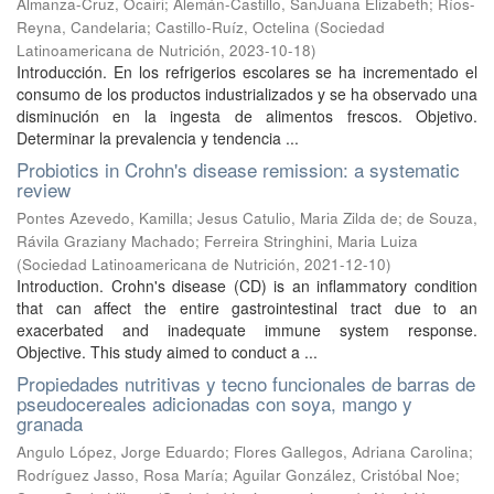
Almanza-Cruz, Ocairi
;
Alemán-Castillo, SanJuana Elizabeth
;
Ríos-
Reyna, Candelaria
;
Castillo-Ruíz, Octelina
(
Sociedad
Latinoamericana de Nutrición
,
2023-10-18
)
Introducción. En los refrigerios escolares se ha incrementado el
consumo de los productos industrializados y se ha observado una
disminución en la ingesta de alimentos frescos. Objetivo.
Determinar la prevalencia y tendencia ...
Probiotics in Crohn's disease remission: a systematic
review
Pontes Azevedo, Kamilla
;
Jesus Catulio, Maria Zilda de
;
de Souza,
Rávila Graziany Machado
;
Ferreira Stringhini, Maria Luiza
(
Sociedad Latinoamericana de Nutrición
,
2021-12-10
)
Introduction. Crohn's disease (CD) is an inflammatory condition
that can affect the entire gastrointestinal tract due to an
exacerbated and inadequate immune system response.
Objective. This study aimed to conduct a ...
Propiedades nutritivas y tecno funcionales de barras de
pseudocereales adicionadas con soya, mango y
granada
Angulo López, Jorge Eduardo
;
Flores Gallegos, Adriana Carolina
;
Rodríguez Jasso, Rosa María
;
Aguilar González, Cristóbal Noe
;