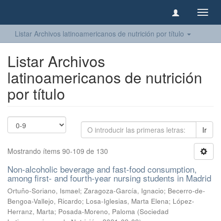
Camb
naveg
Listar Archivos latinoamericanos de nutrición por título
Listar Archivos
latinoamericanos de nutrición
por título
Ir
Mostrando ítems 90-109 de 130
Non-alcoholic beverage and fast-food consumption,
among first- and fourth-year nursing students in Madrid
Ortuño-Soriano, Ismael
;
Zaragoza-García, Ignacio
;
Becerro-de-
Bengoa-Vallejo, Ricardo
;
Losa-Iglesias, Marta Elena
;
López-
Herranz, Marta
;
Posada-Moreno, Paloma
(
Sociedad