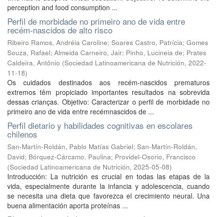
perception and food consumption ...
Perfil de morbidade no primeiro ano de vida entre
recém-nascidos de alto risco
Ribeiro Ramos, Andréia Caroline
;
Soares Castro, Patrícia
;
Gomes
Souza, Rafael
;
Almeida Carneiro, Jair
;
Pinho, Lucineia de
;
Prates
Caldeira, Antônio
(
Sociedad Latinoamericana de Nutrición
,
2022-
11-18
)
Os cuidados destinados aos recém-nascidos prematuros
extremos têm propiciado importantes resultados na sobrevida
dessas crianças. Objetivo: Caracterizar o perfil de morbidade no
primeiro ano de vida entre recémnascidos de ...
Perfil dietario y habilidades cognitivas en escolares
chilenos
San-Martín-Roldán, Pablo Matías Gabriel
;
San-Martín-Roldán,
David
;
Bórquez-Cárcamo, Paulina
;
Providel-Osorio, Francisco
(
Sociedad Latinoamericana de Nutrición
,
2025-05-08
)
Introducción: La nutrición es crucial en todas las etapas de la
vida, especialmente durante la infancia y adolescencia, cuando
se necesita una dieta que favorezca el crecimiento neural. Una
buena alimentación aporta proteínas ...