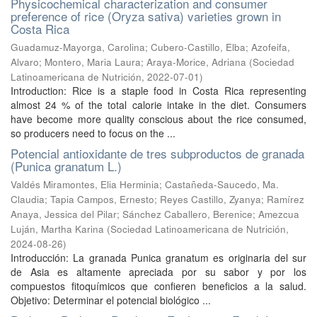
Physicochemical characterization and consumer
preference of rice (Oryza sativa) varieties grown in
Costa Rica
Guadamuz-Mayorga, Carolina
;
Cubero-Castillo, Elba
;
Azofeifa,
Alvaro
;
Montero, Maria Laura
;
Araya-Morice, Adriana
(
Sociedad
Latinoamericana de Nutrición
,
2022-07-01
)
Introduction: Rice is a staple food in Costa Rica representing
almost 24 % of the total calorie intake in the diet. Consumers
have become more quality conscious about the rice consumed,
so producers need to focus on the ...
Potencial antioxidante de tres subproductos de granada
(Punica granatum L.)
Valdés Miramontes, Elia Herminia
;
Castañeda-Saucedo, Ma.
Claudia
;
Tapia Campos, Ernesto
;
Reyes Castillo, Zyanya
;
Ramírez
Anaya, Jessica del Pilar
;
Sánchez Caballero, Berenice
;
Amezcua
Luján, Martha Karina
(
Sociedad Latinoamericana de Nutrición
,
2024-08-26
)
Introducción: La granada Punica granatum es originaria del sur
de Asia es altamente apreciada por su sabor y por los
compuestos fitoquímicos que confieren beneficios a la salud.
Objetivo: Determinar el potencial biológico ...