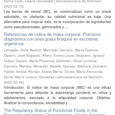
Serna Cock, Liliana
(
Sociedad Latinoamericana de Nutrición
,
2023-02-13
)
Las barras de cereal (BC), se comercializan como un snack
saludable, no obstante, su calidad nutricional es baja. Una
alternativa para mejorar esto, es la incorporación de ingredientes
como pseudocereales, germinados y ...
Referencias de índice de masa corporal. Precisión
diagnóstica con área grasa braquial en escolares
argentinos
Lomaglio, Delia Beatriz
;
Marrodán Serrano, María Dolores
;
Dipierri, José Edgardo
;
Alfaro, Emma Laura
;
Bejarano, Ignacio
Felipe
;
Cesani, María Florencia
;
Dahinten, Silvia Lucrecia
;
Garraza, Mariela
;
Menecier, Natalia
;
Navazo, Bárbara
;
Quintero,
Fabián Aníbal
;
Román, Estela María
;
Torres, María Fernanda
;
Zonta, María Lorena
(
Sociedad Latinoamericana de Nutrición
,
2022-02-04
)
Introducción. El índice de masa corporal (IMC) es una eficaz
herramienta para detectar la sobrecarga ponderal en niños y
adolescentes, asociado a la adiposidad corporal. Objetivo.
Analizar la concordancia, sensibilidad y ...
The Regulatory Status of Functional Foods in the
Economic Integration Organizations of Latin America