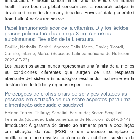
Introduction: Aflatoxin contamination and its effects on human
health have been a global concern and a research subject in
developed countries for many decades. However, data generated
from Latin America are scarce. ...
Papel inmunomodulador de la vitamina D y los ácidos
grasos poliinsaturados omega-3 en trastornos
autoinmunes: Revisión de la Literatura
Padilla, Nathalia
;
Fabbri, Andrea
;
Della-Morte, David
;
Ricordi,
Camillo
;
Infante, Marco
(
Sociedad Latinoamericana de Nutrición
,
2023-07-23
)
Los trastornos autoinmunes representan una familia de al menos
80 condiciones diferentes que surgen de una respuesta
aberrante del sistema inmunológico resultando finalmente en la
destrucción de tejidos y órganos específicos ...
Percepções de profissionais de serviços voltados às
pessoas em situação de rua sobre aspectos para uma
alimentação adequada e saudável
Helena Torres, Thifany
;
Sabatini, Fernanda
;
Baeza Scagliusi,
Fernanda
(
Sociedad Latinoamericana de Nutrición
,
2024-08-14
)
Introdução: A garantia do direito ao alimento para a população
em situação de rua (PSR) é um processo complexo e
multifacetado que envolve equipamentos públicos, serviços de