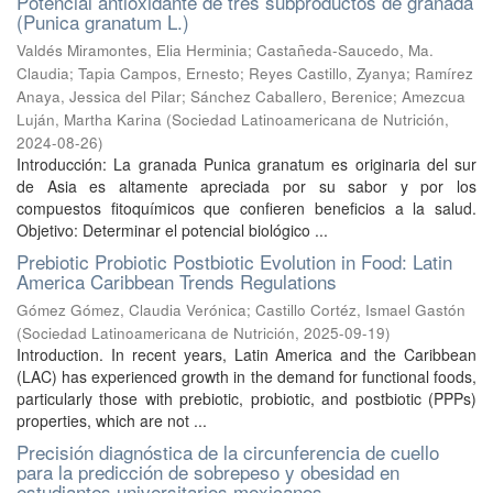
Potencial antioxidante de tres subproductos de granada
(Punica granatum L.)
Valdés Miramontes, Elia Herminia
;
Castañeda-Saucedo, Ma.
Claudia
;
Tapia Campos, Ernesto
;
Reyes Castillo, Zyanya
;
Ramírez
Anaya, Jessica del Pilar
;
Sánchez Caballero, Berenice
;
Amezcua
Luján, Martha Karina
(
Sociedad Latinoamericana de Nutrición
,
2024-08-26
)
Introducción: La granada Punica granatum es originaria del sur
de Asia es altamente apreciada por su sabor y por los
compuestos fitoquímicos que confieren beneficios a la salud.
Objetivo: Determinar el potencial biológico ...
Prebiotic Probiotic Postbiotic Evolution in Food: Latin
America Caribbean Trends Regulations
Gómez Gómez, Claudia Verónica
;
Castillo Cortéz, Ismael Gastón
(
Sociedad Latinoamericana de Nutrición
,
2025-09-19
)
Introduction. In recent years, Latin America and the Caribbean
(LAC) has experienced growth in the demand for functional foods,
particularly those with prebiotic, probiotic, and postbiotic (PPPs)
properties, which are not ...
Precisión diagnóstica de la circunferencia de cuello
para la predicción de sobrepeso y obesidad en
estudiantes universitarios mexicanos