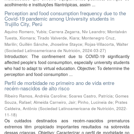
acolhimento e instituições filantrópicas, assim ...
Perception and food consumption frequency due to the
Covid-19 pandemic among University students in
Trujillo City, Perú
Aquino Romero, Yubis
;
Carrera Zegarra, Niv Leandro
;
Montalván
Tuesta, Xiomara
;
Tirado Valverde, Kiara
;
Montenegro Cruz,
Marilin
;
Guillén Sánche, Jhoseline Stayce
;
Rojas-Villacorta, Walter
(
Sociedad Latinoamericana de Nutrición
,
2024-03-27
)
Introduction: The confinement due to COVID-19 significantly
affected people's food consumption, especially university students
who had to adapt to virtual education. Objective: To determine the
perception and food consumption ...
Perfil de morbidade no primeiro ano de vida entre
recém-nascidos de alto risco
Ribeiro Ramos, Andréia Caroline
;
Soares Castro, Patrícia
;
Gomes
Souza, Rafael
;
Almeida Carneiro, Jair
;
Pinho, Lucineia de
;
Prates
Caldeira, Antônio
(
Sociedad Latinoamericana de Nutrición
,
2022-
11-18
)
Os cuidados destinados aos recém-nascidos prematuros
extremos têm propiciado importantes resultados na sobrevida
dessas crianças. Objetivo: Caracterizar o perfil de morbidade no