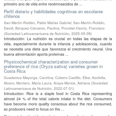
primeiro ano de vida entre recémnascidos de ...
Perfil dietario y habilidades cognitivas en escolares
chilenos
San-Martín-Roldán, Pablo Matías Gabriel
;
San-Martín-Roldán,
David
;
Bórquez-Cárcamo, Paulina
;
Providel-Osorio, Francisco
(
Sociedad Latinoamericana de Nutrición
,
2025-05-08
)
Introducción: La nutrición es crucial en todas las etapas de la
vida, especialmente durante la infancia y adolescencia, cuando
se necesita una dieta que favorezca el crecimiento neural. Una
buena alimentación aporta proteínas ...
Physicochemical characterization and consumer
preference of rice (Oryza sativa) varieties grown in
Costa Rica
Guadamuz-Mayorga, Carolina
;
Cubero-Castillo, Elba
;
Azofeifa,
Alvaro
;
Montero, Maria Laura
;
Araya-Morice, Adriana
(
Sociedad
Latinoamericana de Nutrición
,
2022-07-01
)
Introduction: Rice is a staple food in Costa Rica representing
almost 24 % of the total calorie intake in the diet. Consumers
have become more quality conscious about the rice consumed,
so producers need to focus on the ...