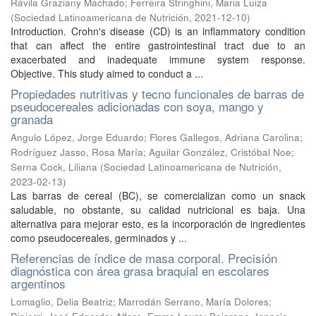
Rávila Graziany Machado
;
Ferreira Stringhini, Maria Luiza
(
Sociedad Latinoamericana de Nutrición
,
2021-12-10
)
Introduction. Crohn's disease (CD) is an inflammatory condition
that can affect the entire gastrointestinal tract due to an
exacerbated and inadequate immune system response.
Objective. This study aimed to conduct a ...
Propiedades nutritivas y tecno funcionales de barras de
pseudocereales adicionadas con soya, mango y
granada
Angulo López, Jorge Eduardo
;
Flores Gallegos, Adriana Carolina
;
Rodríguez Jasso, Rosa María
;
Aguilar González, Cristóbal Noe
;
Serna Cock, Liliana
(
Sociedad Latinoamericana de Nutrición
,
2023-02-13
)
Las barras de cereal (BC), se comercializan como un snack
saludable, no obstante, su calidad nutricional es baja. Una
alternativa para mejorar esto, es la incorporación de ingredientes
como pseudocereales, germinados y ...
Referencias de índice de masa corporal. Precisión
diagnóstica con área grasa braquial en escolares
argentinos
Lomaglio, Delia Beatriz
;
Marrodán Serrano, María Dolores
;