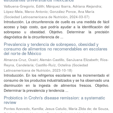
Valbuena-Gregorio, Edith
;
Márquez Ibarra, Adriana Alejandra
;
López-Mata, Marco Antonio
;
González Ponce, Ana María
(
Sociedad Latinoamericana de Nutrición
,
2024-03-07
)
Introducción. La circunferencia de cuello es una medida de fácil
acceso y bajo costo, que podría ayudar a la identificación del
sobrepeso u obesidad. Objetivo. Determinar la precisión
diagnóstica de la circunferencia de ...
Prevalencia y tendencia de sobrepeso, obesidad y
consumo de alimentos no recomendables en escolares
del norte de México
Almanza-Cruz, Ocairi
;
Alemán-Castillo, SanJuana Elizabeth
;
Ríos-
Reyna, Candelaria
;
Castillo-Ruíz, Octelina
(
Sociedad
Latinoamericana de Nutrición
,
2023-10-18
)
Introducción. En los refrigerios escolares se ha incrementado el
consumo de los productos industrializados y se ha observado una
disminución en la ingesta de alimentos frescos. Objetivo.
Determinar la prevalencia y tendencia ...
Probiotics in Crohn's disease remission: a systematic
review
Pontes Azevedo, Kamilla
;
Jesus Catulio, Maria Zilda de
;
de Souza,