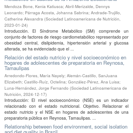
Mendoza Bone, Kenia Katiusca
;
Abril-Merizalde, Dennys
Leonardo
;
Párraga Acosta, Johanna Sabrina
;
Andrade-Trujillo,
Catherine Alexandra
(
Sociedad Latinoamericana de Nutrición
,
2023-01-24
)
Introducción. El Síndrome Metabólico (SM) comprende un
conjunto de factores de riesgo cardiometabólico representado por
obesidad central, dislipidemia, hipertensión arterial y glucosa
alterada, se ha evidenciado que el ...
Relación del estado nutricio y nivel socioeconómico en
hogares de adolescentes de preparatoria en Reynosa,
Tamaulipas
Arredondo-Flores, María Nayely
;
Alemán-Castillo, SanJuana
Elizabeth
;
Castillo-Ruíz, Octelina
;
González-Pérez, Ana Luisa
;
Luna-Hernández, Jorge Fernando
(
Sociedad Latinoamericana de
Nutrición
,
2024-12-17
)
Introducción: El nivel socioeconómico (NSE) es un indicador
relacionado con el estado nutricional. Objetivo. Relacionar el
estado nutricio y el NSE en hogares de adolescentes de una
preparatoria pública en Reynosa, Tamaulipas. ...
Relationship between food environment, social isolation
and diet quality in Brazil