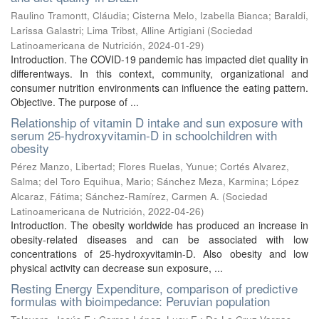
Raulino Tramontt, Cláudia
;
Cisterna Melo, Izabella Bianca
;
Baraldi,
Larissa Galastri
;
Lima Tribst, Alline Artigiani
(
Sociedad
Latinoamericana de Nutrición
,
2024-01-29
)
Introduction. The COVID-19 pandemic has impacted diet quality in
differentways. In this context, community, organizational and
consumer nutrition environments can influence the eating pattern.
Objective. The purpose of ...
Relationship of vitamin D intake and sun exposure with
serum 25-hydroxyvitamin-D in schoolchildren with
obesity
Pérez Manzo, Libertad
;
Flores Ruelas, Yunue
;
Cortés Alvarez,
Salma
;
del Toro Equihua, Mario
;
Sánchez Meza, Karmina
;
López
Alcaraz, Fátima
;
Sánchez-Ramírez, Carmen A.
(
Sociedad
Latinoamericana de Nutrición
,
2022-04-26
)
Introduction. The obesity worldwide has produced an increase in
obesity-related diseases and can be associated with low
concentrations of 25-hydroxyvitamin-D. Also obesity and low
physical activity can decrease sun exposure, ...
Resting Energy Expenditure, comparison of predictive
formulas with bioimpedance: Peruvian population