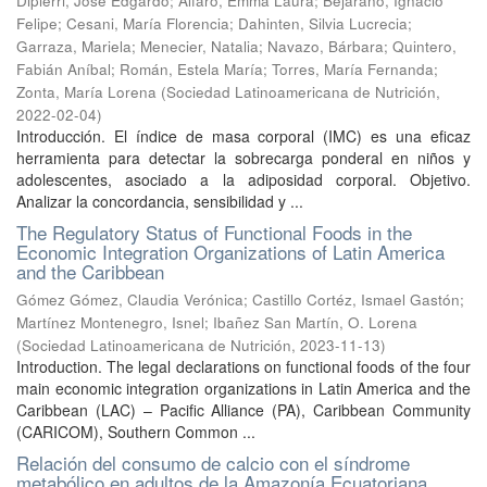
Dipierri, José Edgardo
;
Alfaro, Emma Laura
;
Bejarano, Ignacio
Felipe
;
Cesani, María Florencia
;
Dahinten, Silvia Lucrecia
;
Garraza, Mariela
;
Menecier, Natalia
;
Navazo, Bárbara
;
Quintero,
Fabián Aníbal
;
Román, Estela María
;
Torres, María Fernanda
;
Zonta, María Lorena
(
Sociedad Latinoamericana de Nutrición
,
2022-02-04
)
Introducción. El índice de masa corporal (IMC) es una eficaz
herramienta para detectar la sobrecarga ponderal en niños y
adolescentes, asociado a la adiposidad corporal. Objetivo.
Analizar la concordancia, sensibilidad y ...
The Regulatory Status of Functional Foods in the
Economic Integration Organizations of Latin America
and the Caribbean
Gómez Gómez, Claudia Verónica
;
Castillo Cortéz, Ismael Gastón
;
Martínez Montenegro, Isnel
;
Ibañez San Martín, O. Lorena
(
Sociedad Latinoamericana de Nutrición
,
2023-11-13
)
Introduction. The legal declarations on functional foods of the four
main economic integration organizations in Latin America and the
Caribbean (LAC) – Pacific Alliance (PA), Caribbean Community
(CARICOM), Southern Common ...
Relación del consumo de calcio con el síndrome
metabólico en adultos de la Amazonía Ecuatoriana