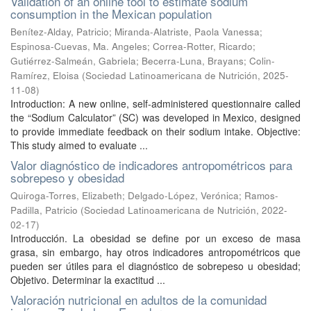
Validation of an online tool to estimate sodium
consumption in the Mexican population
Benítez-Alday, Patricio
;
Miranda-Alatriste, Paola Vanessa
;
Espinosa-Cuevas, Ma. Angeles
;
Correa-Rotter, Ricardo
;
Gutiérrez-Salmeán, Gabriela
;
Becerra-Luna, Brayans
;
Colin-
Ramírez, Eloisa
(
Sociedad Latinoamericana de Nutrición
,
2025-
11-08
)
Introduction: A new online, self-administered questionnaire called
the “Sodium Calculator” (SC) was developed in Mexico, designed
to provide immediate feedback on their sodium intake. Objective:
This study aimed to evaluate ...
Valor diagnóstico de indicadores antropométricos para
sobrepeso y obesidad
Quiroga-Torres, Elizabeth
;
Delgado-López, Verónica
;
Ramos-
Padilla, Patricio
(
Sociedad Latinoamericana de Nutrición
,
2022-
02-17
)
Introducción. La obesidad se define por un exceso de masa
grasa, sin embargo, hay otros indicadores antropométricos que
pueden ser útiles para el diagnóstico de sobrepeso u obesidad;
Objetivo. Determinar la exactitud ...
Valoración nutricional en adultos de la comunidad