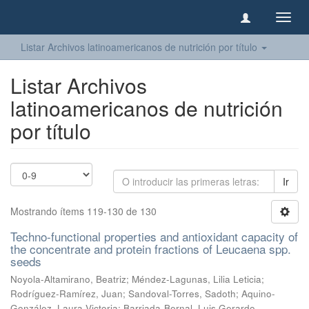
Camb
naveg
Listar Archivos latinoamericanos de nutrición por título
Listar Archivos
latinoamericanos de nutrición
por título
Ir
Mostrando ítems 119-130 de 130
Techno-functional properties and antioxidant capacity of
the concentrate and protein fractions of Leucaena spp.
seeds
Noyola-Altamirano, Beatriz
;
Méndez-Lagunas, Lilia Leticia
;
Rodríguez-Ramírez, Juan
;
Sandoval-Torres, Sadoth
;
Aquino-
González, Laura Victoria
;
Barriada-Bernal, Luis Gerardo