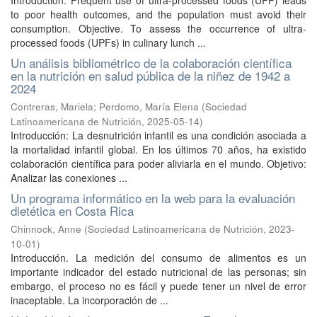
Introduction. Frequent use of ultra-processed foods (UPF) leads
to poor health outcomes, and the population must avoid their
consumption. Objective. To assess the occurrence of ultra-
processed foods (UPFs) in culinary lunch ...
Un análisis bibliométrico de la colaboración científica
en la nutrición en salud pública de la niñez de 1942 a
2024
Contreras, Mariela
;
Perdomo, María Elena
(
Sociedad
Latinoamericana de Nutrición
,
2025-05-14
)
Introducción: La desnutrición infantil es una condición asociada a
la mortalidad infantil global. En los últimos 70 años, ha existido
colaboración científica para poder aliviarla en el mundo. Objetivo:
Analizar las conexiones ...
Un programa informático en la web para la evaluación
dietética en Costa Rica
Chinnock, Anne
(
Sociedad Latinoamericana de Nutrición
,
2023-
10-01
)
Introducción. La medición del consumo de alimentos es un
importante indicador del estado nutricional de las personas; sin
embargo, el proceso no es fácil y puede tener un nivel de error
inaceptable. La incorporación de ...