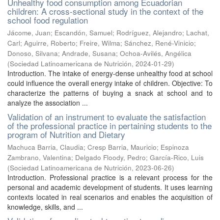
Unhealthy food consumption among Ecuadorian
children: A cross-sectional study in the context of the
school food regulation
Jácome, Juan
;
Escandón, Samuel
;
Rodríguez, Alejandro
;
Lachat,
Carl
;
Aguirre, Roberto
;
Freire, Wilma
;
Sánchez, René-Vinicio
;
Donoso, Silvana
;
Andrade, Susana
;
Ochoa-Avilés, Angélica
(
Sociedad Latinoamericana de Nutrición
,
2024-01-29
)
Introduction. The intake of energy-dense unhealthy food at school
could influence the overall energy intake of children. Objective: To
characterize the patterns of buying a snack at school and to
analyze the association ...
Validation of an instrument to evaluate the satisfaction
of the professional practice in pertaining students to the
program of Nutrition and Dietary
Machuca Barria, Claudia
;
Cresp Barria, Mauricio
;
Espinoza
Zambrano, Valentina
;
Delgado Floody, Pedro
;
García-Rico, Luis
(
Sociedad Latinoamericana de Nutrición
,
2023-06-26
)
Introduction. Professional practice is a relevant process for the
personal and academic development of students. It uses learning
contexts located in real scenarios and enables the acquisition of
knowledge, skills, and ...