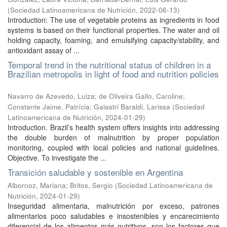
(
Sociedad Latinoamericana de Nutrición
,
2022-06-13
)
Introduction: The use of vegetable proteins as ingredients in food
systems is based on their functional properties. The water and oil
holding capacity, foaming, and emulsifying capacity/stability, and
antioxidant assay of ...
Temporal trend in the nutritional status of children in a
Brazilian metropolis in light of food and nutrition policies
Navarro de Azevedo, Luiza
;
de Oliveira Gallo, Caroline
;
Constante Jaime, Patrícia
;
Galastri Baraldi, Larissa
(
Sociedad
Latinoamericana de Nutrición
,
2024-01-29
)
Introduction. Brazil’s health system offers insights into addressing
the double burden of malnutrition by proper population
monitoring, coupled with local policies and national guidelines.
Objective. To investigate the ...
Transición saludable y sostenible en Argentina
Albornoz, Mariana
;
Britos, Sergio
(
Sociedad Latinoamericana de
Nutrición
,
2024-01-29
)
Inseguridad alimentaria, malnutrición por exceso, patrones
alimentarios poco saludables e insostenibles y encarecimiento
diferencial de los alimentos más nutritivos, son los factores que