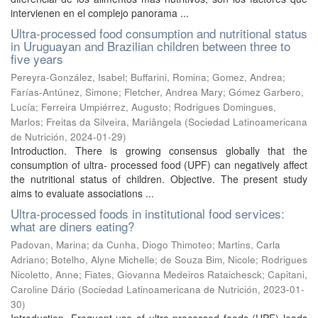
intervienen en el complejo panorama ...
Ultra-processed food consumption and nutritional status
in Uruguayan and Brazilian children between three to
five years
Pereyra-González, Isabel
;
Buffarini, Romina
;
Gomez, Andrea
;
Farías-Antúnez, Simone
;
Fletcher, Andrea Mary
;
Gómez Garbero,
Lucía
;
Ferreira Umpiérrez, Augusto
;
Rodrigues Domingues,
Marlos
;
Freitas da Silveira, Mariângela
(
Sociedad Latinoamericana
de Nutrición
,
2024-01-29
)
Introduction. There is growing consensus globally that the
consumption of ultra- processed food (UPF) can negatively affect
the nutritional status of children. Objective. The present study
aims to evaluate associations ...
Ultra-processed foods in institutional food services:
what are diners eating?
Padovan, Marina
;
da Cunha, Diogo Thimoteo
;
Martins, Carla
Adriano
;
Botelho, Alyne Michelle
;
de Souza Bim, Nicole
;
Rodrigues
Nicoletto, Anne
;
Fiates, Giovanna Medeiros Rataichesck
;
Capitani,
Caroline Dário
(
Sociedad Latinoamericana de Nutrición
,
2023-01-
30
)