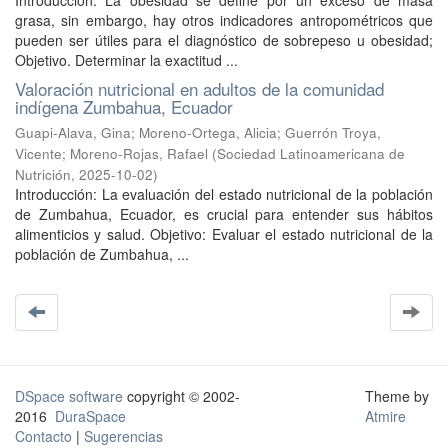
Introducción. La obesidad se define por un exceso de masa
grasa, sin embargo, hay otros indicadores antropométricos que
pueden ser útiles para el diagnóstico de sobrepeso u obesidad;
Objetivo. Determinar la exactitud ...
Valoración nutricional en adultos de la comunidad
indígena Zumbahua, Ecuador
Guapi-Alava, Gina
;
Moreno-Ortega, Alicia
;
Guerrón Troya,
Vicente
;
Moreno-Rojas, Rafael
(
Sociedad Latinoamericana de
Nutrición
,
2025-10-02
)
Introducción: La evaluación del estado nutricional de la población
de Zumbahua, Ecuador, es crucial para entender sus hábitos
alimenticios y salud. Objetivo: Evaluar el estado nutricional de la
población de Zumbahua, ...
DSpace software
copyright © 2002-
Theme by
2016
DuraSpace
Atmire
Contacto
|
Sugerencias