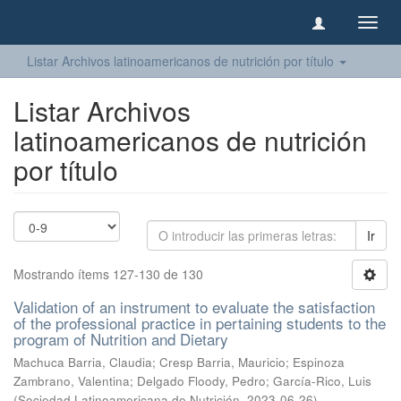
Camb
naveg
Listar Archivos latinoamericanos de nutrición por título
Listar Archivos
latinoamericanos de nutrición
por título
Ir
Mostrando ítems 127-130 de 130
Validation of an instrument to evaluate the satisfaction
of the professional practice in pertaining students to the
program of Nutrition and Dietary
Machuca Barria, Claudia
;
Cresp Barria, Mauricio
;
Espinoza
Zambrano, Valentina
;
Delgado Floody, Pedro
;
García-Rico, Luis
(
Sociedad Latinoamericana de Nutrición
,
2023-06-26
)