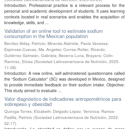
Introduction. Professional practice is a relevant process for the
personal and academic development of students. It uses learning
contexts located in real scenarios and enables the acquisition of
knowledge, skills, and ...
Validation of an online tool to estimate sodium
consumption in the Mexican population
Benítez-Alday, Patricio
;
Miranda-Alatriste, Paola Vanessa
;
Espinosa-Cuevas, Ma. Angeles
;
Correa-Rotter, Ricardo
;
Gutiérrez-Salmeán, Gabriela
;
Becerra-Luna, Brayans
;
Colin-
Ramírez, Eloisa
(
Sociedad Latinoamericana de Nutrición
,
2025-
11-08
)
Introduction: A new online, self-administered questionnaire called
the “Sodium Calculator” (SC) was developed in Mexico, designed
to provide immediate feedback on their sodium intake. Objective:
This study aimed to evaluate ...
Valor diagnóstico de indicadores antropométricos para
sobrepeso y obesidad
Quiroga-Torres, Elizabeth
;
Delgado-López, Verónica
;
Ramos-
Padilla, Patricio
(
Sociedad Latinoamericana de Nutrición
,
2022-
02-17
)