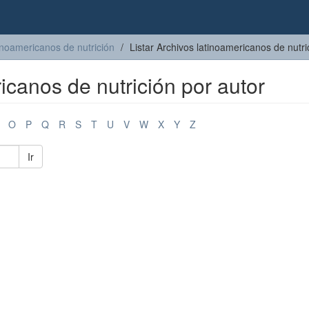
inoamericanos de nutrición
Listar Archivos latinoamericanos de nutri
icanos de nutrición por autor
O
P
Q
R
S
T
U
V
W
X
Y
Z
Ir