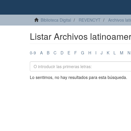
Biblioteca Digital
REVENCYT
Archivos lat
Listar Archivos latinoamer
0-9
A
B
C
D
E
F
G
H
I
J
K
L
M
N
Lo sentimos, no hay resultados para esta búsqueda.