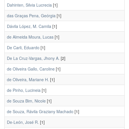
Dahinten, Silvia Lucrecia
[1]
das Graças Pena, Geórgia
[1]
Dávila López, M. Camila
[1]
de Almeida Moura, Lucas
[1]
De Carli, Eduardo
[1]
De La Cruz-Vargas, Jhony A.
[2]
de Oliveira Gallo, Caroline
[1]
de Oliveira, Mariane H.
[1]
de Pinho, Lucineia
[1]
de Souza Bim, Nicole
[1]
de Souza, Rávila Graziany Machado
[1]
De-León, José R.
[1]