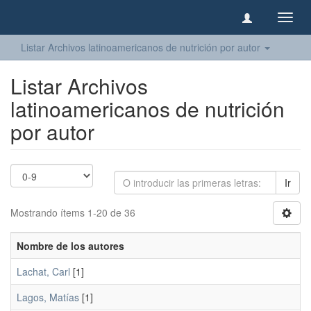
Camb
naveg
Listar Archivos latinoamericanos de nutrición por autor
Listar Archivos
latinoamericanos de nutrición
por autor
Ir
Mostrando ítems 1-20 de 36
Nombre de los autores
Lachat, Carl
[1]
Lagos, Matías
[1]