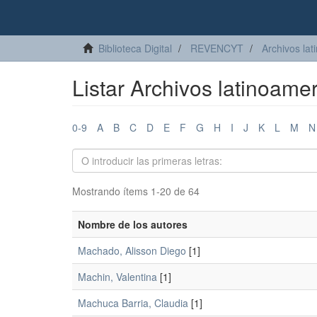
Biblioteca Digital
REVENCYT
Archivos lat
Listar Archivos latinoamer
0-9
A
B
C
D
E
F
G
H
I
J
K
L
M
N
Mostrando ítems 1-20 de 64
Nombre de los autores
Machado, Alisson Diego
[1]
Machin, Valentina
[1]
Machuca Barria, Claudia
[1]