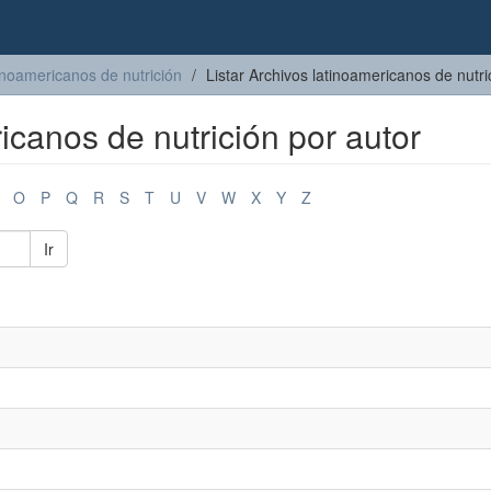
inoamericanos de nutrición
Listar Archivos latinoamericanos de nutri
icanos de nutrición por autor
O
P
Q
R
S
T
U
V
W
X
Y
Z
Ir