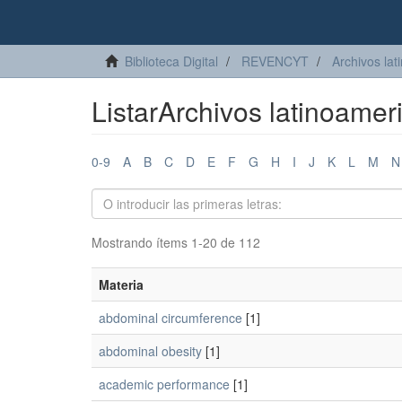
Biblioteca Digital
REVENCYT
Archivos lat
ListarArchivos latinoamer
0-9
A
B
C
D
E
F
G
H
I
J
K
L
M
N
Mostrando ítems 1-20 de 112
Materia
abdominal circumference
[1]
abdominal obesity
[1]
academic performance
[1]