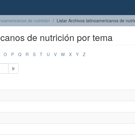
inoamericanos de nutrición
Listar Archivos latinoamericanos de nutr
icanos de nutrición por tema
O
P
Q
R
S
T
U
V
W
X
Y
Z
Ir