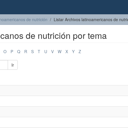
inoamericanos de nutrición
Listar Archivos latinoamericanos de nutr
icanos de nutrición por tema
O
P
Q
R
S
T
U
V
W
X
Y
Z
Ir