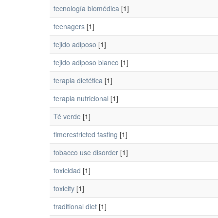
tecnología biomédica
[1]
teenagers
[1]
tejido adiposo
[1]
tejido adiposo blanco
[1]
terapia dietética
[1]
terapia nutricional
[1]
Té verde
[1]
timerestricted fasting
[1]
tobacco use disorder
[1]
toxicidad
[1]
toxicity
[1]
traditional diet
[1]