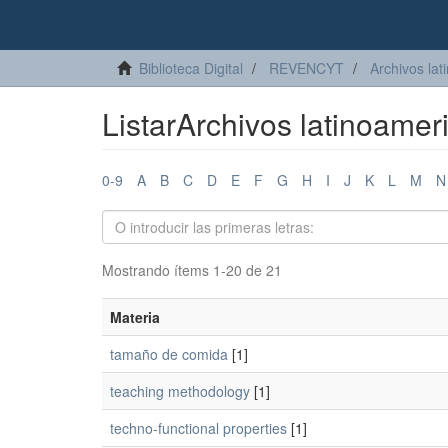
Biblioteca Digital
REVENCYT
Archivos lat
ListarArchivos latinoamer
0-9
A
B
C
D
E
F
G
H
I
J
K
L
M
N
Mostrando ítems 1-20 de 21
Materia
tamaño de comida
[1]
teaching methodology
[1]
techno-functional properties
[1]