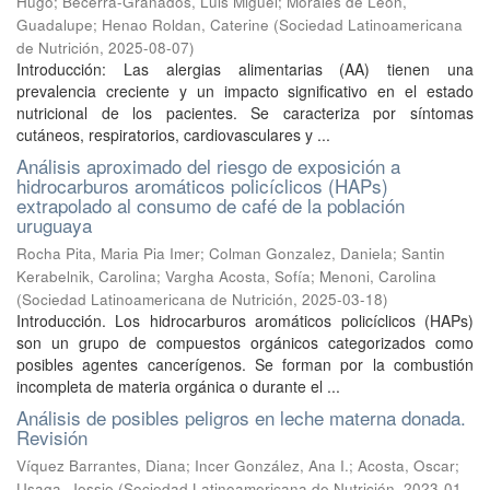
Hugo
;
Becerra-Granados, Luis Miguel
;
Morales de León,
Guadalupe
;
Henao Roldan, Caterine
(
Sociedad Latinoamericana
de Nutrición
,
2025-08-07
)
Introducción: Las alergias alimentarias (AA) tienen una
prevalencia creciente y un impacto significativo en el estado
nutricional de los pacientes. Se caracteriza por síntomas
cutáneos, respiratorios, cardiovasculares y ...
Análisis aproximado del riesgo de exposición a
hidrocarburos aromáticos policíclicos (HAPs)
extrapolado al consumo de café de la población
uruguaya
Rocha Pita, Maria Pia Imer
;
Colman Gonzalez, Daniela
;
Santin
Kerabelnik, Carolina
;
Vargha Acosta, Sofía
;
Menoni, Carolina
(
Sociedad Latinoamericana de Nutrición
,
2025-03-18
)
Introducción. Los hidrocarburos aromáticos policíclicos (HAPs)
son un grupo de compuestos orgánicos categorizados como
posibles agentes cancerígenos. Se forman por la combustión
incompleta de materia orgánica o durante el ...
Análisis de posibles peligros en leche materna donada.
Revisión
Víquez Barrantes, Diana
;
Incer González, Ana I.
;
Acosta, Oscar
;
Usaga, Jessie
(
Sociedad Latinoamericana de Nutrición
,
2023-01-