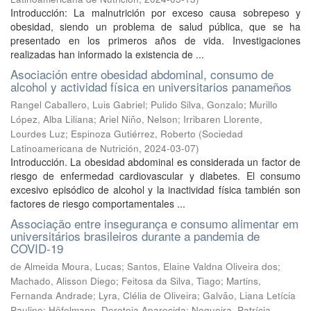
Introducción: La malnutrición por exceso causa sobrepeso y
obesidad, siendo un problema de salud pública, que se ha
presentado en los primeros años de vida. Investigaciones
realizadas han informado la existencia de ...
Asociación entre obesidad abdominal, consumo de
alcohol y actividad física en universitarios panameños
Rangel Caballero, Luis Gabriel
;
Pulido Silva, Gonzalo
;
Murillo
López, Alba Liliana
;
Ariel Niño, Nelson
;
Irribaren Llorente,
Lourdes Luz
;
Espinoza Gutiérrez, Roberto
(
Sociedad
Latinoamericana de Nutrición
,
2024-03-07
)
Introducción. La obesidad abdominal es considerada un factor de
riesgo de enfermedad cardiovascular y diabetes. El consumo
excesivo episódico de alcohol y la inactividad física también son
factores de riesgo comportamentales ...
Associação entre insegurança e consumo alimentar em
universitários brasileiros durante a pandemia de
COVID-19
de Almeida Moura, Lucas
;
Santos, Elaine Valdna Oliveira dos
;
Machado, Alisson Diego
;
Feitosa da Silva, Tiago
;
Martins,
Fernanda Andrade
;
Lyra, Clélia de Oliveira
;
Galvão, Liana Letícia
Paulino
;
Höfelmann, Doroteia Aparecida
;
Nogueira, Patrícia