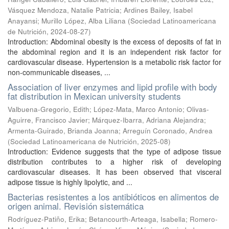
Vásquez Mendoza, Natalie Patricia
;
Ardines Bailey, Isabel
Anayansi
;
Murillo López, Alba Liliana
(
Sociedad Latinoamericana
de Nutrición
,
2024-08-27
)
Introduction: Abdominal obesity is the excess of deposits of fat in
the abdominal region and it is an independent risk factor for
cardiovascular disease. Hypertension is a metabolic risk factor for
non-communicable diseases, ...
Association of liver enzymes and lipid profile with body
fat distribution in Mexican university students
Valbuena-Gregorio, Edith
;
López-Mata, Marco Antonio
;
Olivas-
Aguirre, Francisco Javier
;
Márquez-Ibarra, Adriana Alejandra
;
Armenta-Guirado, Brianda Joanna
;
Arreguín Coronado, Andrea
(
Sociedad Latinoamericana de Nutrición
,
2025-08
)
Introduction: Evidence suggests that the type of adipose tissue
distribution contributes to a higher risk of developing
cardiovascular diseases. It has been observed that visceral
adipose tissue is highly lipolytic, and ...
Bacterias resistentes a los antibióticos en alimentos de
origen animal. Revisión sistemática
Rodríguez-Patiño, Erika
;
Betancourth-Arteaga, Isabella
;
Romero-