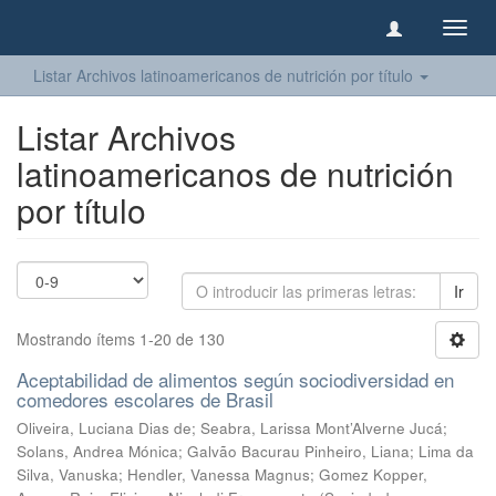
Camb
naveg
Listar Archivos latinoamericanos de nutrición por título
Listar Archivos
latinoamericanos de nutrición
por título
Ir
Mostrando ítems 1-20 de 130
Aceptabilidad de alimentos según sociodiversidad en
comedores escolares de Brasil
Oliveira, Luciana Dias de
;
Seabra, Larissa Mont’Alverne Jucá
;
Solans, Andrea Mónica
;
Galvão Bacurau Pinheiro, Liana
;
Lima da
Silva, Vanuska
;
Hendler, Vanessa Magnus
;
Gomez Kopper,