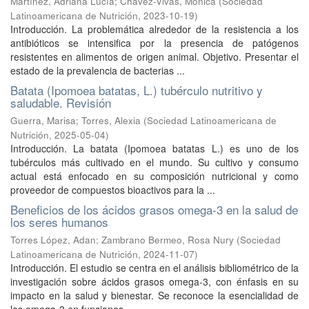
Martínez, Adriana Lucía
;
Chávez-Vivas, Mónica
(
Sociedad
Latinoamericana de Nutrición
,
2023-10-19
)
Introducción. La problemática alrededor de la resistencia a los
antibióticos se intensifica por la presencia de patógenos
resistentes en alimentos de origen animal. Objetivo. Presentar el
estado de la prevalencia de bacterias ...
Batata (Ipomoea batatas, L.) tubérculo nutritivo y
saludable. Revisión
Guerra, Marisa
;
Torres, Alexia
(
Sociedad Latinoamericana de
Nutrición
,
2025-05-04
)
Introducción. La batata (Ipomoea batatas L.) es uno de los
tubérculos más cultivado en el mundo. Su cultivo y consumo
actual está enfocado en su composición nutricional y como
proveedor de compuestos bioactivos para la ...
Beneficios de los ácidos grasos omega-3 en la salud de
los seres humanos
Torres López, Adan
;
Zambrano Bermeo, Rosa Nury
(
Sociedad
Latinoamericana de Nutrición
,
2024-11-07
)
Introducción. El estudio se centra en el análisis bibliométrico de la
investigación sobre ácidos grasos omega-3, con énfasis en su
impacto en la salud y bienestar. Se reconoce la esencialidad de