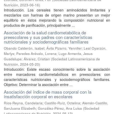
Nutrición
,
2023-06-16
)
Introducción. Los cereales tienen aminoácidos limitantes y
mezclarlos con harinas de origen marino presentan un mejor
equilibrio en éstos mejorando la composición nutricional en
productos de panificación, principalmente ...
Asociación de la salud cardiometabólica de
preescolares y sus padres con características
nutricionales y sociodemográficas familiares
Obando Calderón, Isabel
;
Ávila Pizarro, Yennifer
;
Leal Oyarzún,
Marlys
;
Paredes Arévalo, Lorena
;
Lugo Armenta, Jesus
Guadalupe
;
Álvarez, Cristian
(
Sociedad Latinoamericana de
Nutrición
,
2024-05-20
)
Introducción: Existe escaso conocimiento sobre la asociación
entre marcadores cardiometabólicos en preescolares con
características nutricionales y sociodemográficos familiares.
Objetivo: Determinar la asociación entre ...
Asociación del índice de masa corporal con la
insatisfacción corporal en escolares
Ríos-Reyna, Candelaria
;
Castillo-Ruíz, Octelina
;
Alemán-Castillo,
SanJuana Elizabeth
;
González-Pérez, Ana Luisa
(
Sociedad
Latinoamericana de Nutrición
,
2024-05-13
)