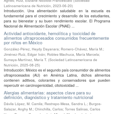
Agnes
;
Ruiz, Eliziane Nicolodi Francescato
(
Sociedad
Latinoamericana de Nutrición
,
2023-06-20
)
Introducción. Una alimentación saludable en la escuela es
fundamental para el crecimiento y desarrollo de los estudiantes,
para su bienestar y su buen rendimiento escolar. El Programa
Nacional de Alimentación Escolar (PNAE) ...
Actividad antioxidante, hemolítica y toxicidad de
alimentos ultraprocesados consumidos frecuentemente
por niños en México
González-Pérez, Heydy Dayanara
;
Romero-Chávez, María M.
;
Jiménez-Ruiz, Edgar Iván
;
Robles-Machuca, María Marcela
;
Sumaya-Martínez, María T.
(
Sociedad Latinoamericana de
Nutrición
,
2025-08-25
)
Introducción: México es el segundo país consumidor de alimentos
ultraprocesados (AU) en América Latina, dichos alimentos
contienen aditivos, colorantes y conservadores que pueden
repercutir en carcinogenicidad, citotoxicidad ...
Alergias alimentarias: aspectos clave para su
definición, diagnóstico y tratamiento nutricional
Dávila López, M. Camila
;
Restrepo-Mesa, Sandra L.
;
Burgos-
Salazar, Anghy M.
;
Chinchilla, Carlos
;
Torres Salinas, Carlos