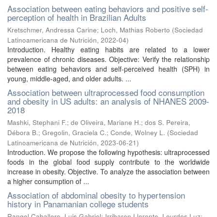
Association between eating behaviors and positive self-
perception of health in Brazilian Adults
Kretschmer, Andressa Carine
;
Loch, Mathias Roberto
(
Sociedad
Latinoamericana de Nutrición
,
2022-04
)
Introduction. Healthy eating habits are related to a lower
prevalence of chronic diseases. Objective: Verify the relationship
between eating behaviors and self-perceived health (SPH) in
young, middle-aged, and older adults. ...
Association between ultraprocessed food consumption
and obesity in US adults: an analysis of NHANES 2009-
2018
Mashki, Stephani F.
;
de Oliveira, Mariane H.
;
dos S. Pereira,
Débora B.
;
Gregolin, Graciela C.
;
Conde, Wolney L.
(
Sociedad
Latinoamericana de Nutrición
,
2023-06-21
)
Introduction. We propose the following hypothesis: ultraprocessed
foods in the global food supply contribute to the worldwide
increase in obesity. Objective. To analyze the association between
a higher consumption of ...
Association of abdominal obesity to hypertension
history in Panamanian college students
Rangel Caballero, Luis Gabriel
;
Irribaren Llorente, Lourdes Luz
;