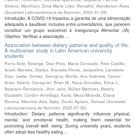
Simone
;
Marchioni, Dirce Maria Lobo
;
Ramalho, Alanderson Alves
(
Sociedad Latinoamericana de Nutrición
,
2024-01-29
)
Introdução. A COVID-19 impactou a garantia de uma alimentação
adequada e saudável, inclusive entre universitários, que parecem
constituir um grupo suscetível à Insegurança Alimentar (IA).
Objetivo. Verificar a associação ...
Association between dietary patterns and quality of life:
A multicenter study in Latin American university
students
Parra-Soto, Solange
;
Diaz-Pinto, María Consuelo
;
Ríos-Castillo,
Israel
;
Morales, Gladys
;
Araneda-Flores, Jacqueline
;
Landaeta-
Díaz, Leslie
;
Gómez, Georgina
;
Murillo, Ana Gabriela
;
Carpio-
Arias, Valeria
;
Cavagnari, Brian M.
;
Nava-González, Edna J.
;
Bejarano-Roncancio, Jhon Jairo
;
Núñez-Martínez, Beatriz
Elizabeth
;
Cordón-Arrivillaga, Karla
;
Meza-Miranda, Eliana
Romina
;
Mauricio-Alza, Saby
;
Durán Agüero, Samuel
(
Sociedad
Latinoamericana de Nutrición
,
2025-07-30
)
Introduction: Dietary patterns significantly influence physical,
mental, and emotional health, making them essential for
promoting overall well- being. During university years, students
often adopt less healthy eating ...