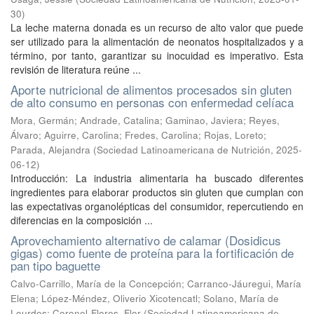
30
)
La leche materna donada es un recurso de alto valor que puede
ser utilizado para la alimentación de neonatos hospitalizados y a
término, por tanto, garantizar su inocuidad es imperativo. Esta
revisión de literatura reúne ...
Aporte nutricional de alimentos procesados sin gluten
de alto consumo en personas con enfermedad celíaca
Mora, Germán
;
Andrade, Catalina
;
Gaminao, Javiera
;
Reyes,
Álvaro
;
Aguirre, Carolina
;
Fredes, Carolina
;
Rojas, Loreto
;
Parada, Alejandra
(
Sociedad Latinoamericana de Nutrición
,
2025-
06-12
)
Introducción: La industria alimentaria ha buscado diferentes
ingredientes para elaborar productos sin gluten que cumplan con
las expectativas organolépticas del consumidor, repercutiendo en
diferencias en la composición ...
Aprovechamiento alternativo de calamar (Dosidicus
gigas) como fuente de proteína para la fortificación de
pan tipo baguette
Calvo-Carrillo, María de la Concepción
;
Carranco-Jáuregui, María
Elena
;
López-Méndez, Oliverio Xicotencatl
;
Solano, María de
Lourdes
;
Coronel-Flores, Flor
(
Sociedad Latinoamericana de