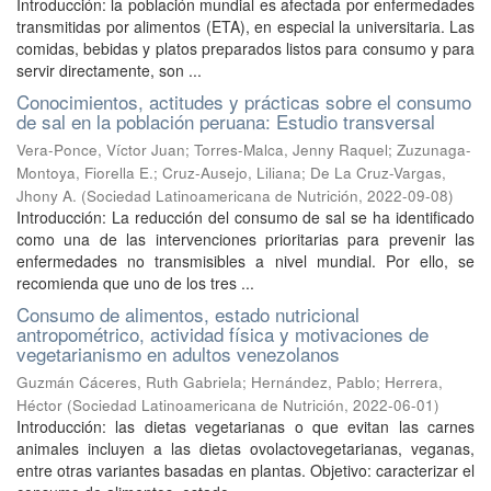
Introducción: la población mundial es afectada por enfermedades
transmitidas por alimentos (ETA), en especial la universitaria. Las
comidas, bebidas y platos preparados listos para consumo y para
servir directamente, son ...
Conocimientos, actitudes y prácticas sobre el consumo
de sal en la población peruana: Estudio transversal
Vera-Ponce, Víctor Juan
;
Torres-Malca, Jenny Raquel
;
Zuzunaga-
Montoya, Fiorella E.
;
Cruz-Ausejo, Liliana
;
De La Cruz-Vargas,
Jhony A.
(
Sociedad Latinoamericana de Nutrición
,
2022-09-08
)
Introducción: La reducción del consumo de sal se ha identificado
como una de las intervenciones prioritarias para prevenir las
enfermedades no transmisibles a nivel mundial. Por ello, se
recomienda que uno de los tres ...
Consumo de alimentos, estado nutricional
antropométrico, actividad física y motivaciones de
vegetarianismo en adultos venezolanos
Guzmán Cáceres, Ruth Gabriela
;
Hernández, Pablo
;
Herrera,
Héctor
(
Sociedad Latinoamericana de Nutrición
,
2022-06-01
)
Introducción: las dietas vegetarianas o que evitan las carnes
animales incluyen a las dietas ovolactovegetarianas, veganas,
entre otras variantes basadas en plantas. Objetivo: caracterizar el