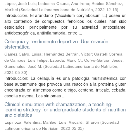
López, José Luis
;
Ledesma-Osuna, Ana Irene
;
Robles-Sánchez,
Maribel
(
Sociedad Latinoamericana de Nutrición
,
2022-12-15
)
Introducción. El arándano (Vaccinium corymbosum L.) posee un
alto contenido de compuestos fenólicos los cuales han sido
estudiados principalmente por su actividad antioxidante,
antiobesogénica, antiinflamatoria, entre ...
Celiaquía y rendimiento deportivo. Una revisión
sistemática
Gámez Calvo, Luisa
;
Hernández Beltrán, Víctor
;
Castelli Correia
de Campos, Luis Felipe
;
Espada, Mário C.
;
Corvo-García, Jesús
;
Gamonales, José M.
(
Sociedad Latinoamericana de Nutrición
,
2024-05-30
)
Introducción: La celiaquía es una patología multisistémica con
base autoinmune que provoca una reacción a la proteína gluten
encontrada en alimentos como o trigo, centeno, triticale, cebada,
espelta y avena. Los síntomas ...
Clinical simulation with dramatization, a teaching-
learning strategy for undergraduate students of nutrition
and dietetics
Espinoza, Valentina
;
Marileo, Luis
;
Viscardi, Sharon
(
Sociedad
Latinoamericana de Nutrición
,
2022-05-05
)