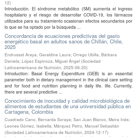
12
)
Introducción. El síndrome metabólico (SM) aumenta el ingreso
hospitalario y el riesgo de desarrollar COVID-19, los fármacos
utilizados para su tratamiento ocasionan efectos secundarios por
lo que se ha optado por la búsqueda ...
Concordancia de ecuaciones predictivas del gasto
energético basal en adultos sanos de Chillán, Chile,
2025
Endrussat Araya, Geraldine Laura
;
Orrego Ubilla, Bárbara
Daniela
;
López Espinoza, Miguel Ángel
(
Sociedad
Latinoamericana de Nutrición
,
2025-06-20
)
Introduction: Basal Energy Expenditure (GEB) is an essential
parameter both in dietary management in the clinical care setting
and for food and nutrition planning in daily life. life. Currently,
there are several predictive ...
Conocimiento de inocuidad y calidad microbiológica de
alimentos de estudiantes de una universidad pública en
Cartagena, Colombia
Cuadrado Cano, Bernarda Soraya
;
San Juan Blanco, Meira Inés
;
Leones Gómez, Isabella
;
Márquez Petro, Manuel Sebastián
(
Sociedad Latinoamericana de Nutrición
,
2024-12-17
)