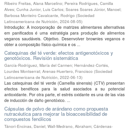
Ribeiro Freitas, Alana Marcelino
;
Pereira Rodrigues, Camilla
Alves
;
Cunha Junior, Luis Carlos
;
Soares Soares Júnior, Manoel
;
Barbosa Monteiro Cavalcante, Rodrigo
(
Sociedad
Latinoamericana de Nutrición
,
2024-08-05
)
Introdução: A incorporação de matrizes alimentares alternativas
em panificados é uma estratégia para produção de alimentos
veganos saudáveis. Objetivo. Desenvolver brownies veganos e
obter a composição físico-química e os ...
Catequinas del té verde: efectos antigenotóxicos y
genotóxicos. Revisión sistemática
García-Rodríguez, María del Carmen
;
Hernández-Cortés,
Lourdes Montserrat
;
Arenas-Huertero, Francisco
(
Sociedad
Latinoamericana de Nutrición
,
2022-06-13
)
Las catequinas del té verde (Camellia sinensis) (CTV) presentan
efectos benéficos para la salud asociados a su potencial
antioxidante. Por otra parte, el estrés oxidante es una de las vías
de inducción de daño genotóxico. ...
Cápsulas de polvo de arándano como propuesta
nutracéutica para mejorar la bioaccesibilidad de
compuestos fenólicos
Tánori-Encinas, Daniel
;
Wall-Medrano, Abraham
;
Cárdenas-