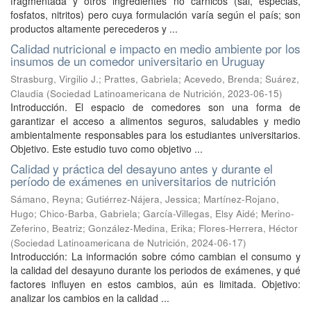
fragmentada y otros ingredientes no cárnicos (sal, especias,
fosfatos, nitritos) pero cuya formulación varía según el país; son
productos altamente perecederos y ...
Calidad nutricional e impacto en medio ambiente por los
insumos de un comedor universitario en Uruguay
Strasburg, Virgilio J.
;
Prattes, Gabriela
;
Acevedo, Brenda
;
Suárez,
Claudia
(
Sociedad Latinoamericana de Nutrición
,
2023-06-15
)
Introducción. El espacio de comedores son una forma de
garantizar el acceso a alimentos seguros, saludables y medio
ambientalmente responsables para los estudiantes universitarios.
Objetivo. Este estudio tuvo como objetivo ...
Calidad y práctica del desayuno antes y durante el
período de exámenes en universitarios de nutrición
Sámano, Reyna
;
Gutiérrez-Nájera, Jessica
;
Martínez-Rojano,
Hugo
;
Chico-Barba, Gabriela
;
García-Villegas, Elsy Aidé
;
Merino-
Zeferino, Beatriz
;
González-Medina, Erika
;
Flores-Herrera, Héctor
(
Sociedad Latinoamericana de Nutrición
,
2024-06-17
)
Introducción: La información sobre cómo cambian el consumo y
la calidad del desayuno durante los periodos de exámenes, y qué
factores influyen en estos cambios, aún es limitada. Objetivo:
analizar los cambios en la calidad ...