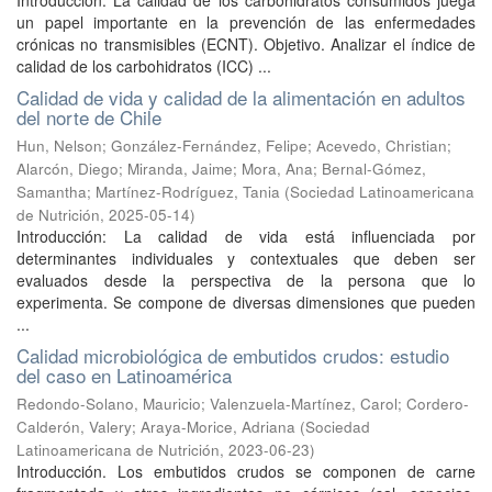
Introducción. La calidad de los carbohidratos consumidos juega
un papel importante en la prevención de las enfermedades
crónicas no transmisibles (ECNT). Objetivo. Analizar el índice de
calidad de los carbohidratos (ICC) ...
Calidad de vida y calidad de la alimentación en adultos
del norte de Chile
Hun, Nelson
;
González-Fernández, Felipe
;
Acevedo, Christian
;
Alarcón, Diego
;
Miranda, Jaime
;
Mora, Ana
;
Bernal-Gómez,
Samantha
;
Martínez-Rodríguez, Tania
(
Sociedad Latinoamericana
de Nutrición
,
2025-05-14
)
Introducción: La calidad de vida está influenciada por
determinantes individuales y contextuales que deben ser
evaluados desde la perspectiva de la persona que lo
experimenta. Se compone de diversas dimensiones que pueden
...
Calidad microbiológica de embutidos crudos: estudio
del caso en Latinoamérica
Redondo-Solano, Mauricio
;
Valenzuela-Martínez, Carol
;
Cordero-
Calderón, Valery
;
Araya-Morice, Adriana
(
Sociedad
Latinoamericana de Nutrición
,
2023-06-23
)
Introducción. Los embutidos crudos se componen de carne