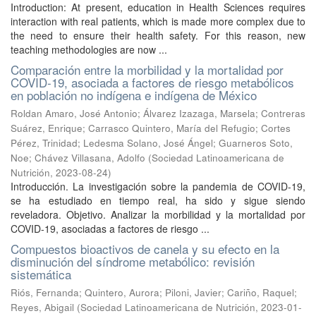
Introduction: At present, education in Health Sciences requires
interaction with real patients, which is made more complex due to
the need to ensure their health safety. For this reason, new
teaching methodologies are now ...
Comparación entre la morbilidad y la mortalidad por
COVID-19, asociada a factores de riesgo metabólicos
en población no indígena e indígena de México
Roldan Amaro, José Antonio
;
Álvarez Izazaga, Marsela
;
Contreras
Suárez, Enrique
;
Carrasco Quintero, María del Refugio
;
Cortes
Pérez, Trinidad
;
Ledesma Solano, José Ángel
;
Guarneros Soto,
Noe
;
Chávez Villasana, Adolfo
(
Sociedad Latinoamericana de
Nutrición
,
2023-08-24
)
Introducción. La investigación sobre la pandemia de COVID-19,
se ha estudiado en tiempo real, ha sido y sigue siendo
reveladora. Objetivo. Analizar la morbilidad y la mortalidad por
COVID-19, asociadas a factores de riesgo ...
Compuestos bioactivos de canela y su efecto en la
disminución del síndrome metabólico: revisión
sistemática
Riós, Fernanda
;
Quintero, Aurora
;
Piloni, Javier
;
Cariño, Raquel
;
Reyes, Abigail
(
Sociedad Latinoamericana de Nutrición
,
2023-01-