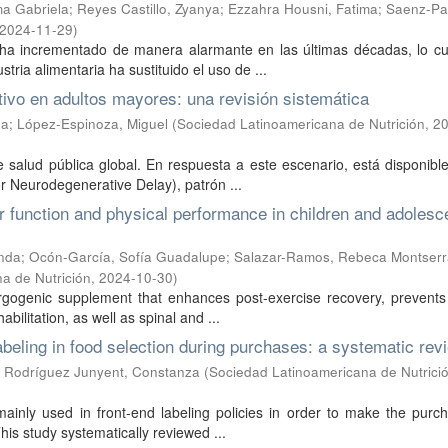
ma Gabriela
;
Reyes Castillo, Zyanya
;
Ezzahra Housni, Fatima
;
Saenz-Pa
2024-11-29
)
ha incrementado de manera alarmante en las últimas décadas, lo cu
tria alimentaria ha sustituido el uso de ...
itivo en adultos mayores: una revisión sistemática
na
;
López-Espinoza, Miguel
(
Sociedad Latinoamericana de Nutrición
,
20
e salud pública global. En respuesta a este escenario, está disponible
r Neurodegenerative Delay), patrón ...
r function and physical performance in children and adolesc
nda
;
Ocón-García, Sofía Guadalupe
;
Salazar-Ramos, Rebeca Montserr
a de Nutrición
,
2024-10-30
)
ergogenic supplement that enhances post-exercise recovery, prevents 
bilitation, as well as spinal and ...
 labeling in food selection during purchases: a systematic rev
;
Rodríguez Junyent, Constanza
(
Sociedad Latinoamericana de Nutrici
 mainly used in front-end labeling policies in order to make the pur
is study systematically reviewed ...