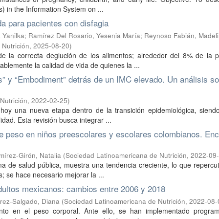
s) in the Information System on ...
a para pacientes con disfagia
 Yanilka
;
Ramírez Del Rosario, Yesenia María
;
Reynoso Fabián, Madel
Nutrición
,
2025-08-20
)
de la correcta deglución de los alimentos; alrededor del 8% de la p
blemente la calidad de vida de quienes la ...
s” y “Embodiment” detrás de un IMC elevado. Un análisis soc
Nutrición
,
2022-02-25
)
hoy una nueva etapa dentro de la transición epidemiológica, siendo
idad. Esta revisión busca integrar ...
 peso en niños preescolares y escolares colombianos. En
írez-Girón, Natalia
(
Sociedad Latinoamericana de Nutrición
,
2022-09
ma de salud pública, muestra una tendencia creciente, lo que repercut
s; se hace necesario mejorar la ...
adultos mexicanos: cambios entre 2006 y 2018
rez-Salgado, Diana
(
Sociedad Latinoamericana de Nutrición
,
2022-08-
mento en el peso corporal. Ante ello, se han implementado progra