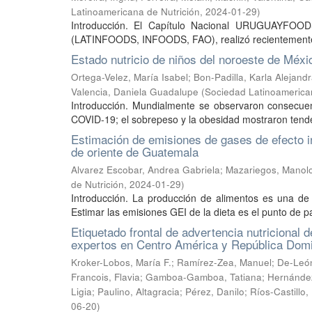
Latinoamericana de Nutrición
,
2024-01-29
)
Introducción. El Capítulo Nacional URUGUAYFOOD
(LATINFOODS, INFOODS, FAO), realizó recientemente un
Estado nutricio de niños del noroeste de Méx
Ortega-Velez, María Isabel
;
Bon-Padilla, Karla Alejand
Valencia, Daniela Guadalupe
(
Sociedad Latinoamerica
Introducción. Mundialmente se observaron consecuenc
COVID-19; el sobrepeso y la obesidad mostraron tendenc
Estimación de emisiones de gases de efecto i
de oriente de Guatemala
Alvarez Escobar, Andrea Gabriela
;
Mazariegos, Manol
de Nutrición
,
2024-01-29
)
Introducción. La producción de alimentos es una de
Estimar las emisiones GEI de la dieta es el punto de par
Etiquetado frontal de advertencia nutricional 
expertos en Centro América y República Dom
Kroker-Lobos, María F.
;
Ramírez-Zea, Manuel
;
De-León
Francois, Flavia
;
Gamboa-Gamboa, Tatiana
;
Hernánde
Ligia
;
Paulino, Altagracia
;
Pérez, Danilo
;
Ríos-Castillo, 
06-20
)