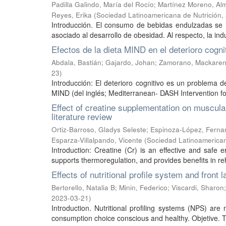
Padilla Galindo, María del Rocío
;
Martínez Moreno, Al
Reyes, Erika
(
Sociedad Latinoamericana de Nutrición
,
Introducción. El consumo de bebidas endulzadas se 
asociado al desarrollo de obesidad. Al respecto, la indus
Efectos de la dieta MIND en el deterioro cogn
Abdala, Bastián
;
Gajardo, Johan
;
Zamorano, Mackare
23
)
Introducción: El deterioro cognitivo es un problema d
MIND (del inglés; Mediterranean- DASH Intervention fo
Effect of creatine supplementation on muscula
literature review
Ortiz-Barroso, Gladys Seleste
;
Espinoza-López, Ferna
Esparza-Villalpando, Vicente
(
Sociedad Latinoamerican
Introduction: Creatine (Cr) is an effective and safe 
supports thermoregulation, and provides benefits in reha
Effects of nutritional profile system and front
Bertorello, Natalia B
;
Minin, Federico
;
Viscardi, Sharon
2023-03-21
)
Introduction. Nutritional profiling systems (NPS) are
consumption choice conscious and healthy. Objetive. Th