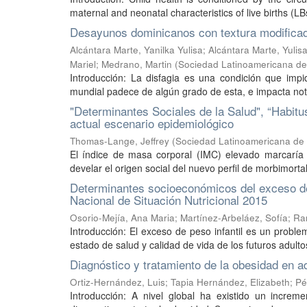
maternal and neonatal characteristics of live births (LB
Desayunos dominicanos con textura modificad
Alcántara Marte, Yanilka Yulisa
;
Alcántara Marte, Yulisa
Mariel
;
Medrano, Martin
(
Sociedad Latinoamericana de 
Introducción: La disfagia es una condición que impi
mundial padece de algún grado de esta, e impacta nota
"Determinantes Sociales de la Salud", “Habitu
actual escenario epidemiológico
Thomas-Lange, Jeffrey
(
Sociedad Latinoamericana de 
El índice de masa corporal (IMC) elevado marcaría 
develar el origen social del nuevo perfil de morbimortal
Determinantes socioeconómicos del exceso de
Nacional de Situación Nutricional 2015
Osorio-Mejía, Ana Maria
;
Martínez-Arbeláez, Sofía
;
Ram
Introducción: El exceso de peso infantil es un proble
estado de salud y calidad de vida de los futuros adulto
Diagnóstico y tratamiento de la obesidad en 
Ortiz-Hernández, Luis
;
Tapia Hernández, Elizabeth
;
Pé
Introducción: A nivel global ha existido un incre