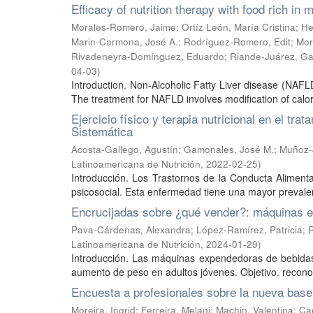
Efficacy of nutrition therapy with food rich in m
Morales-Romero, Jaime
;
Ortíz León, María Cristina
;
He
Marin-Carmona, José A.
;
Rodríguez-Romero, Edit
;
Mor
Rivadeneyra-Domínguez, Eduardo
;
Riande-Juárez, Ga
04-03
)
Introduction. Non-Alcoholic Fatty Liver disease (NAFLD
The treatment for NAFLD involves modification of caloric
Ejercicio físico y terapia nutricional en el tra
Sistemática
Acosta-Gallego, Agustín
;
Gamonales, José M.
;
Muñoz-
Latinoamericana de Nutrición
,
2022-02-25
)
Introducción. Los Trastornos de la Conducta Aliment
psicosocial. Esta enfermedad tiene una mayor prevalen
Encrucijadas sobre ¿qué vender?: máquinas ex
Pava-Cárdenas, Alexandra
;
López-Ramírez, Patricia
;
Latinoamericana de Nutrición
,
2024-01-29
)
Introducción. Las máquinas expendedoras de bebidas
aumento de peso en adultos jóvenes. Objetivo. reconoc
Encuesta a profesionales sobre la nueva bas
Moreira, Ingrid
;
Ferreira, Melani
;
Machin, Valentina
;
Ca