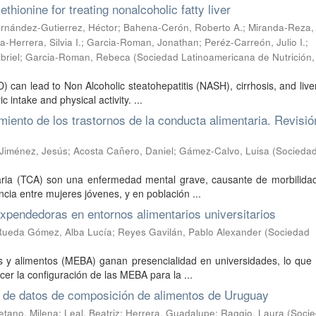
ethionine for treating nonalcoholic fatty liver
rnández-Gutierrez, Héctor
;
Bahena-Cerón, Roberto A.
;
Miranda-Reza,
a-Herrera, Silvia I.
;
Garcia-Roman, Jonathan
;
Peréz-Carreón, Julio I.
;
briel
;
Garcia-Roman, Rebeca
(
Sociedad Latinoamericana de Nutrición
) can lead to Non Alcoholic steatohepatitis (NASH), cirrhosis, and live
 intake and physical activity. ...
tamiento de los trastornos de la conducta alimentaria. Revisió
Jiménez, Jesús
;
Acosta Cañero, Daniel
;
Gámez-Calvo, Luisa
(
Socieda
aria (TCA) son una enfermedad mental grave, causante de morbilidad 
cia entre mujeres jóvenes, y en población ...
pendedoras en entornos alimentarios universitarios
Rueda Gómez, Alba Lucía
;
Reyes Gavilán, Pablo Alexander
(
Sociedad
 y alimentos (MEBA) ganan presencialidad en universidades, lo que 
er la configuración de las MEBA para la ...
e de datos de composición de alimentos de Uruguay
etano, Milena
;
Leal, Beatriz
;
Herrera, Guadalupe
;
Raggio, Laura
(
Soci