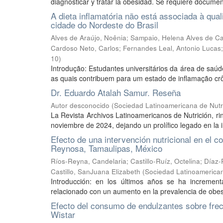
diagnosticar y tratar la obesidad. Se requiere documen
A dieta inflamatória não está associada à qua
cidade do Nordeste do Brasil
Alves de Araújo, Noênia
;
Sampaio, Helena Alves de Ca
Cardoso Neto, Carlos
;
Fernandes Leal, Antonio Lucas
10
)
Introdução: Estudantes universitários da área de saú
as quais contribuem para um estado de inflamação crôni
Dr. Eduardo Atalah Samur. Reseña
Autor desconocido
(
Sociedad Latinoamericana de Nutr
La Revista Archivos Latinoamericanos de Nutrición, ri
noviembre de 2024, dejando un prolífico legado en la i
Efecto de una intervención nutricional en el
Reynosa, Tamaulipas, México
Ríos-Reyna, Candelaria
;
Castillo-Ruíz, Octelina
;
Díaz-
Castillo, SanJuana Elizabeth
(
Sociedad Latinoamerican
Introducción: en los últimos años se ha incremen
relacionado con un aumento en la prevalencia de obesida
Efecto del consumo de endulzantes sobre fre
Wistar