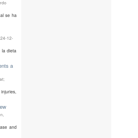
rdo
al se ha
24-12-
 la dieta
ents a
at
;
injuries,
iew
ón
,
chase and