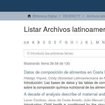
Biblioteca Digital
REVENCYT
Archivos lat
Listar Archivos latinoamer
0-9
A
B
C
D
E
F
G
H
I
J
K
L
M
N
Mostrando ítems 39-58 de 130
Datos de composición de alimentos en Costa R
Hidalgo Víquez, Cindy
(
Sociedad Latinoamericana de N
Introducción: Las bases de datos y las tablas de co
sobre la composición química-nutricional de los alimento
A decade of analysis describe of maternal and n
Laner Cardoso, Jane
;
da Costa Amado, João Manuel
(
Introduction: Child health is conditioned by the circ