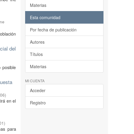
Materias
Esta comunidad
ine
Por fecha de publicación
oblación
Autores
ial del
Títulos
Materias
 posible
cuesta
MI CUENTA
Acceder
-06
)
irá en el
Registro
01
)
mas para