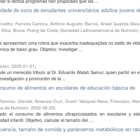
tar si dichos programas han propiciado que las ...
lidade do sono de estudantes universitários adultos jovens 
rvalho
;
Ferreira Carioca, Antônio Augusto
;
Barros, Anael Queirós Silva
;
Silva, Bruna Yhang da Costa
(
Sociedad Latinoamericana de Nutrición
de apresentam uma rotina que exacerba inadequações no estilo de vid
ca de baixo grau. Objetivo: investigar ...
ición
,
2025-01-01
)
nde un merecido tributo al Dr. Eduardo Atalah Samur, quien partió en 
nvestigación y promoción de la ...
 consumo de alimentos en escolares de educación básica de
Ramírez, Glenda
;
Almanza-Cruz, Ocairi
;
Vázquez-Nava, Francisco
;
Ale
a de Nutrición
,
2022-06-20
)
tado el consumo de alimentos ultraprocesados en escolares y es
d infantil. Objetivo: calcular el tamaño del ...
cuencia, tamaño de comida y parámetros metabólicos en rat