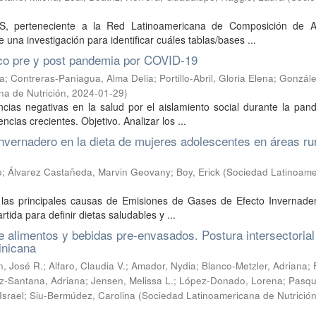
S, perteneciente a la Red Latinoamericana de Composición de A
a investigación para identificar cuáles tablas/bases ...
ico pre y post pandemia por COVID-19
ra
;
Contreras-Paniagua, Alma Delia
;
Portillo-Abril, Gloria Elena
;
Gonzále
na de Nutrición
,
2024-01-29
)
ias negativas en la salud por el aislamiento social durante la pan
ias crecientes. Objetivo. Analizar los ...
nvernadero en la dieta de mujeres adolescentes en áreas ru
o
;
Álvarez Castañeda, Marvin Geovany
;
Boy, Erick
(
Sociedad Latinoame
 las principales causas de Emisiones de Gases de Efecto Invernader
tida para definir dietas saludables y ...
de alimentos y bebidas pre-envasados. Postura intersectorial
inicana
, José R.
;
Alfaro, Claudia V.
;
Amador, Nydia
;
Blanco-Metzler, Adriana
;
z-Santana, Adriana
;
Jensen, Melissa L.
;
López-Donado, Lorena
;
Pasqu
Israel
;
Siu-Bermúdez, Carolina
(
Sociedad Latinoamericana de Nutrició