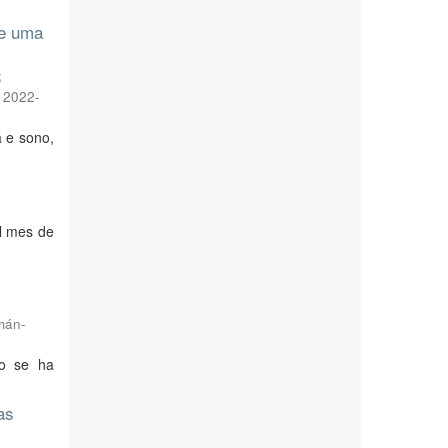
de uma
;
,
2022-
a e sono,
el mes de
mán-
to se ha
as