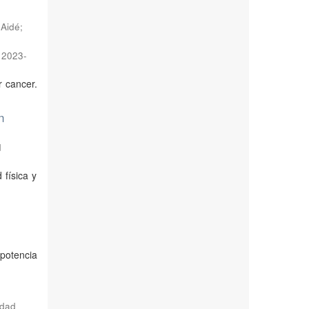
 Aidé
;
,
2023-
r cancer.
n
d
física y
potencia
edad