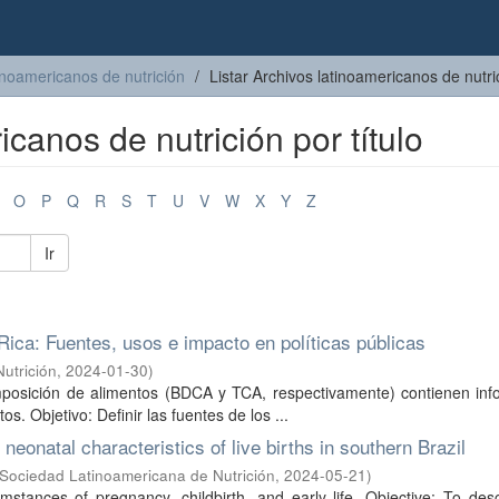
inoamericanos de nutrición
Listar Archivos latinoamericanos de nutric
icanos de nutrición por título
O
P
Q
R
S
T
U
V
W
X
Y
Z
Ir
ica: Fuentes, usos e impacto en políticas públicas
utrición
,
2024-01-30
)
mposición de alimentos (BDCA y TCA, respectivamente) contienen inf
s. Objetivo: Definir las fuentes de los ...
eonatal characteristics of live births in southern Brazil
Sociedad Latinoamericana de Nutrición
,
2024-05-21
)
umstances of pregnancy, childbirth, and early life. Objective: To des