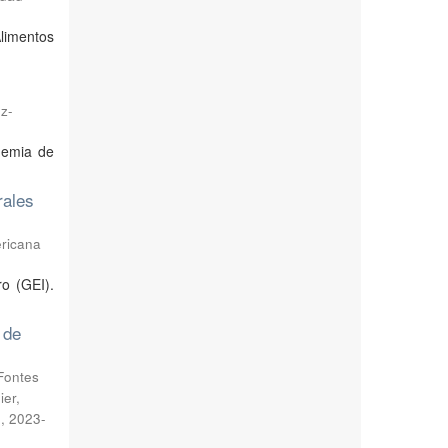
limentos
z-
demia de
rales
ricana
o (GEI).
 de
Fontes
ier,
n
,
2023-