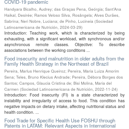
COVID-19 pandemic
Handyara Bicalho, Audrey
;
das Graças Pena, Geórgia
;
Sant’Ana
Haikal, Desirée
;
Ramos Veloso Silva, Rosângela
;
Alves Durães,
Sabrina
;
Neri Nobre, Luciana
;
de Pinho, Lucineia
(
Sociedad
Latinoamericana de Nutrición
,
2024-03-29
)
Introduction: Teaching work, which is characterized by being
exhausting, with a significant workload, with synchronous and/or
asynchronous remote classes. Objective: To describe
associations between the working conditions ...
Food insecurity and malnutrition in older adults from the
Family Health Strategy in the Northeast of Brazil
Pereira, Marlus Henrique Queiroz
;
Pereira, Maria Luiza Amorim
Sena
;
Teles, Bruno Klecius Andrade
;
Pereira, Débora Borges dos
Santos
;
Campos, Glaucia Cristina de
;
Bisi Molina, Maria del
Carmen
(
Sociedad Latinoamericana de Nutrición
,
2022-11-24
)
Introduction: Food insecurity (FI) is a state characterized by
instability and irregularity of access to food. This condition has
negative impacts on dietary intake, affecting nutritional status and
health condition. ...
Food Trade for Specific Health Use FOSHU through
Patents in LATAM: Relevant Aspects in International