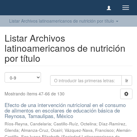
Camb
naveg
Listar Archivos latinoamericanos de nutrición por título
Listar Archivos
latinoamericanos de nutrición
por título
Ir
Mostrando ítems 47-66 de 130
Efecto de una intervención nutricional en el consumo
de alimentos en escolares de educación básica de
Reynosa, Tamaulipas, México
Ríos-Reyna, Candelaria
;
Castillo-Ruíz, Octelina
;
Díaz-Ramírez,
Glenda
;
Almanza-Cruz, Ocairi
;
Vázquez-Nava, Francisco
;
Alemán-
Castillo, SanJuana Elizabeth
(
Sociedad Latinoamericana de