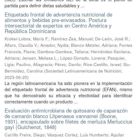
partida para definir dietas saludables y ...
Etiquetado frontal de advertencia nutricional de
alimentos y bebidas pre-envasados. Postura
intersectorial de expertos en Centro América y
República Dominicana
Kroker-Lobos, María F.
;
Ramírez-Zea, Manuel
;
De-León, José R.
;
Alfaro, Claudia V.
;
Amador, Nydia
;
Blanco-Metzler, Adriana
;
Fontes
Francois, Flavia
;
Gamboa-Gamboa, Tatiana
;
Hernández-Santana,
Adriana
;
Jensen, Melissa L.
;
López-Donado, Lorena
;
Pasquier,
Ligia
;
Paulino, Altagracia
;
Pérez, Danilo
;
Ríos-Castillo, Israel
;
Siu-
Bermúdez, Carolina
(
Sociedad Latinoamericana de Nutrición
,
2023-06-20
)
La región latinoamericana ha sido pionera en la implementación
del etiquetado frontal de advertencia nutricional (EFAN), mismo
que ha demostrado su eficacia y efectividad para identificar
correctamente cuando un producto ...
Evaluación antimicrobiana de quitosano de caparazón
de camarón blanco Litpenaeus vannamei (Boone,
1931), encapsulado sobre filetes de merluza Merluccius
gayi (Guichenot, 1848)
Carrillo Freire, Diego
;
Vásquez Cortez, Luis Humberto
;
Aguilar