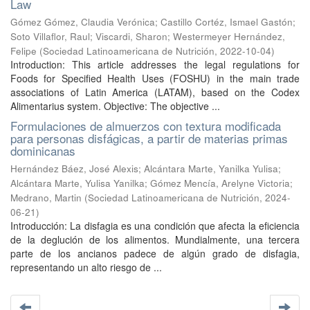
Law
Gómez Gómez, Claudia Verónica
;
Castillo Cortéz, Ismael Gastón
;
Soto Villaflor, Raul
;
Viscardi, Sharon
;
Westermeyer Hernández,
Felipe
(
Sociedad Latinoamericana de Nutrición
,
2022-10-04
)
Introduction: This article addresses the legal regulations for
Foods for Specified Health Uses (FOSHU) in the main trade
associations of Latin America (LATAM), based on the Codex
Alimentarius system. Objective: The objective ...
Formulaciones de almuerzos con textura modificada
para personas disfágicas, a partir de materias primas
dominicanas
Hernández Báez, José Alexis
;
Alcántara Marte, Yanilka Yulisa
;
Alcántara Marte, Yulisa Yanilka
;
Gómez Mencía, Arelyne Victoria
;
Medrano, Martin
(
Sociedad Latinoamericana de Nutrición
,
2024-
06-21
)
Introducción: La disfagia es una condición que afecta la eficiencia
de la deglución de los alimentos. Mundialmente, una tercera
parte de los ancianos padece de algún grado de disfagia,
representando un alto riesgo de ...