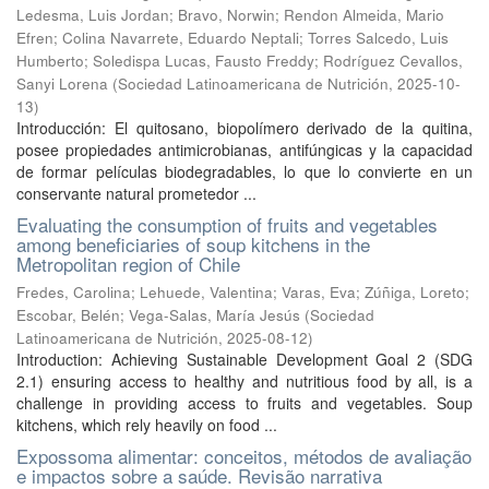
Ledesma, Luis Jordan
;
Bravo, Norwin
;
Rendon Almeida, Mario
Efren
;
Colina Navarrete, Eduardo Neptali
;
Torres Salcedo, Luis
Humberto
;
Soledispa Lucas, Fausto Freddy
;
Rodríguez Cevallos,
Sanyi Lorena
(
Sociedad Latinoamericana de Nutrición
,
2025-10-
13
)
Introducción: El quitosano, biopolímero derivado de la quitina,
posee propiedades antimicrobianas, antifúngicas y la capacidad
de formar películas biodegradables, lo que lo convierte en un
conservante natural prometedor ...
Evaluating the consumption of fruits and vegetables
among beneficiaries of soup kitchens in the
Metropolitan region of Chile
Fredes, Carolina
;
Lehuede, Valentina
;
Varas, Eva
;
Zúñiga, Loreto
;
Escobar, Belén
;
Vega-Salas, María Jesús
(
Sociedad
Latinoamericana de Nutrición
,
2025-08-12
)
Introduction: Achieving Sustainable Development Goal 2 (SDG
2.1) ensuring access to healthy and nutritious food by all, is a
challenge in providing access to fruits and vegetables. Soup
kitchens, which rely heavily on food ...
Expossoma alimentar: conceitos, métodos de avaliação
e impactos sobre a saúde. Revisão narrativa