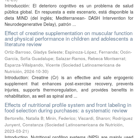
Introducción: El deterioro cognitivo es un problema de salud
pública global. En respuesta a este escenario, está disponible la
dieta MIND (del inglés; Mediterranean- DASH Intervention for
Neurodegenerative Delay), patrón ...
Effect of creatine supplementation on muscular function
and physical performance in children and adolescents a
literature review
Ortiz-Barroso, Gladys Seleste
;
Espinoza-López, Fernanda
;
Ocón-
García, Sofía Guadalupe
;
Salazar-Ramos, Rebeca Montserrat
;
Esparza-Villalpando, Vicente
(
Sociedad Latinoamericana de
Nutrición
,
2024-10-30
)
Introduction: Creatine (Cr) is an effective and safe ergogenic
supplement that enhances post-exercise recovery, prevents
injuries, supports thermoregulation, and provides benefits in
rehabilitation, as well as spinal and ...
Effects of nutritional profile system and front labeling in
food selection during purchases: a systematic review
Bertorello, Natalia B
;
Minin, Federico
;
Viscardi, Sharon
;
Rodríguez
Junyent, Constanza
(
Sociedad Latinoamericana de Nutrición
,
2023-03-21
)
Introduction. Nutritional profiling systems (NPS) are mainly used