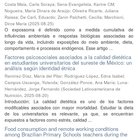
Costa Maia, Carla Soraya
;
Sena-Evangelista, Karine CM
;
Nogueira, Maria Dinara de Araújo
;
Oliveira Ricarte, Juliana
Raissa
;
De Carli, Eduardo
;
Zanin Palchetti, Cecília
;
Marchioni,
Dirce Maria
(
2025-08-25
)
O expossoma é definido como a medida cumulativa de
influências ambientais e respostas biológicas associadas ao
longo da vida, incluindo exposições do meio ambiente, dieta,
comportamento e processos endógenos. Esse artigo ...
Factores psicosociales asociados a la calidad dietética
en estudiantes universitarios del sureste de México: un
análisis según identidad étnica
Ramírez-Díaz, María del Pilar
;
Rodríguez-López, Edna Isabel
;
Campos-Uscanga, Yolanda
;
González-Ponce, Ana María
;
Luna-
Hernández, Jorge Fernando
(
Sociedad Latinoamericana de
Nutrición
,
2025-08-20
)
Introducción: La calidad dietética es uno de los factores
modificables asociados con mayor mortalidad. Estudiar la dieta
de los universitarios es relevante, ya que, se encuentran
expuestos a factores como estrés, calidad ...
Food consumption and remote working conditions
among Brazilian Primary Schools teachers during the