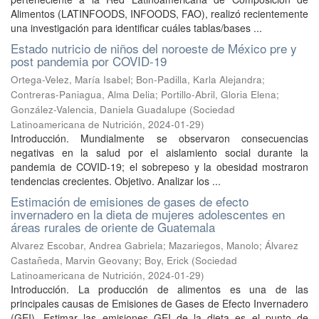
Alimentos (LATINFOODS, INFOODS, FAO), realizó recientemente
una investigación para identificar cuáles tablas/bases ...
Estado nutricio de niños del noroeste de México pre y
post pandemia por COVID-19
Ortega-Velez, María Isabel
;
Bon-Padilla, Karla Alejandra
;
Contreras-Paniagua, Alma Delia
;
Portillo-Abril, Gloria Elena
;
González-Valencia, Daniela Guadalupe
(
Sociedad
Latinoamericana de Nutrición
,
2024-01-29
)
Introducción. Mundialmente se observaron consecuencias
negativas en la salud por el aislamiento social durante la
pandemia de COVID-19; el sobrepeso y la obesidad mostraron
tendencias crecientes. Objetivo. Analizar los ...
Estimación de emisiones de gases de efecto
invernadero en la dieta de mujeres adolescentes en
áreas rurales de oriente de Guatemala
Alvarez Escobar, Andrea Gabriela
;
Mazariegos, Manolo
;
Álvarez
Castañeda, Marvin Geovany
;
Boy, Erick
(
Sociedad
Latinoamericana de Nutrición
,
2024-01-29
)
Introducción. La producción de alimentos es una de las
principales causas de Emisiones de Gases de Efecto Invernadero
(GEI). Estimar las emisiones GEI de la dieta es el punto de