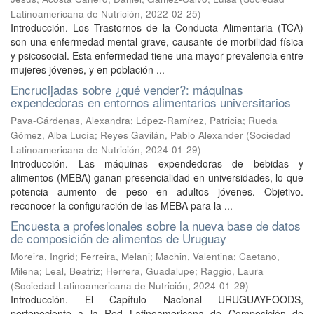
Latinoamericana de Nutrición
,
2022-02-25
)
Introducción. Los Trastornos de la Conducta Alimentaria (TCA)
son una enfermedad mental grave, causante de morbilidad física
y psicosocial. Esta enfermedad tiene una mayor prevalencia entre
mujeres jóvenes, y en población ...
Encrucijadas sobre ¿qué vender?: máquinas
expendedoras en entornos alimentarios universitarios
Pava-Cárdenas, Alexandra
;
López-Ramírez, Patricia
;
Rueda
Gómez, Alba Lucía
;
Reyes Gavilán, Pablo Alexander
(
Sociedad
Latinoamericana de Nutrición
,
2024-01-29
)
Introducción. Las máquinas expendedoras de bebidas y
alimentos (MEBA) ganan presencialidad en universidades, lo que
potencia aumento de peso en adultos jóvenes. Objetivo.
reconocer la configuración de las MEBA para la ...
Encuesta a profesionales sobre la nueva base de datos
de composición de alimentos de Uruguay
Moreira, Ingrid
;
Ferreira, Melani
;
Machin, Valentina
;
Caetano,
Milena
;
Leal, Beatriz
;
Herrera, Guadalupe
;
Raggio, Laura
(
Sociedad Latinoamericana de Nutrición
,
2024-01-29
)
Introducción. El Capítulo Nacional URUGUAYFOODS,
perteneciente a la Red Latinoamericana de Composición de