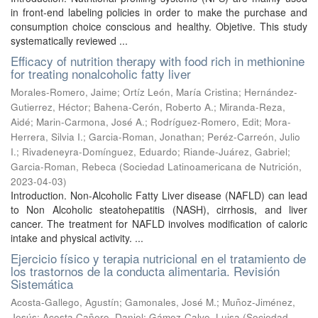
in front-end labeling policies in order to make the purchase and
consumption choice conscious and healthy. Objetive. This study
systematically reviewed ...
Efficacy of nutrition therapy with food rich in methionine
for treating nonalcoholic fatty liver
Morales-Romero, Jaime
;
Ortíz León, María Cristina
;
Hernández-
Gutierrez, Héctor
;
Bahena-Cerón, Roberto A.
;
Miranda-Reza,
Aidé
;
Marin-Carmona, José A.
;
Rodríguez-Romero, Edit
;
Mora-
Herrera, Silvia I.
;
Garcia-Roman, Jonathan
;
Peréz-Carreón, Julio
I.
;
Rivadeneyra-Domínguez, Eduardo
;
Riande-Juárez, Gabriel
;
Garcia-Roman, Rebeca
(
Sociedad Latinoamericana de Nutrición
,
2023-04-03
)
Introduction. Non-Alcoholic Fatty Liver disease (NAFLD) can lead
to Non Alcoholic steatohepatitis (NASH), cirrhosis, and liver
cancer. The treatment for NAFLD involves modification of caloric
intake and physical activity. ...
Ejercicio físico y terapia nutricional en el tratamiento de
los trastornos de la conducta alimentaria. Revisión
Sistemática
Acosta-Gallego, Agustín
;
Gamonales, José M.
;
Muñoz-Jiménez,
Jesús
;
Acosta Cañero, Daniel
;
Gámez-Calvo, Luisa
(
Sociedad