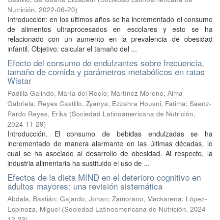
Nutrición
,
2022-06-20
)
Introducción: en los últimos años se ha incrementado el consumo
de alimentos ultraprocesados en escolares y esto se ha
relacionado con un aumento en la prevalencia de obesidad
infantil. Objetivo: calcular el tamaño del ...
Efecto del consumo de endulzantes sobre frecuencia,
tamaño de comida y parámetros metabólicos en ratas
Wistar
Padilla Galindo, María del Rocío
;
Martínez Moreno, Alma
Gabriela
;
Reyes Castillo, Zyanya
;
Ezzahra Housni, Fatima
;
Saenz-
Pardo Reyes, Erika
(
Sociedad Latinoamericana de Nutrición
,
2024-11-29
)
Introducción. El consumo de bebidas endulzadas se ha
incrementado de manera alarmante en las últimas décadas, lo
cual se ha asociado al desarrollo de obesidad. Al respecto, la
industria alimentaria ha sustituido el uso de ...
Efectos de la dieta MIND en el deterioro cognitivo en
adultos mayores: una revisión sistemática
Abdala, Bastián
;
Gajardo, Johan
;
Zamorano, Mackarena
;
López-
Espinoza, Miguel
(
Sociedad Latinoamericana de Nutrición
,
2024-
12-23
)