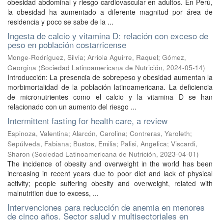
obesidad abdominal y riesgo cardiovascular en adultos. En Perú,
la obesidad ha aumentado a diferente magnitud por área de
residencia y poco se sabe de la ...
Ingesta de calcio y vitamina D: relación con exceso de
peso en población costarricense
Monge-Rodríguez, Silvia
;
Arriola Aguirre, Raquel
;
Gómez,
Georgina
(
Sociedad Latinoamericana de Nutrición
,
2024-05-14
)
Introducción: La presencia de sobrepeso y obesidad aumentan la
morbimortalidad de la población latinoamericana. La deficiencia
de micronutrientes como el calcio y la vitamina D se han
relacionado con un aumento del riesgo ...
Intermittent fasting for health care, a review
Espinoza, Valentina
;
Alarcón, Carolina
;
Contreras, Yaroleth
;
Sepúlveda, Fabiana
;
Bustos, Emilia
;
Palisi, Angelica
;
Viscardi,
Sharon
(
Sociedad Latinoamericana de Nutrición
,
2023-04-01
)
The incidence of obesity and overweight in the world has been
increasing in recent years due to poor diet and lack of physical
activity; people suffering obesity and overweight, related with
malnutrition due to excess, ...
Intervenciones para reducción de anemia en menores
de cinco años. Sector salud y multisectoriales en