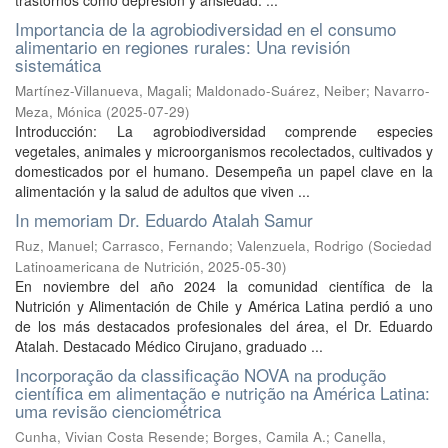
trastornos como depresión y ansiedad. ...
Importancia de la agrobiodiversidad en el consumo
alimentario en regiones rurales: Una revisión
sistemática
Martínez-Villanueva, Magali
;
Maldonado-Suárez, Neiber
;
Navarro-
Meza, Mónica
(
2025-07-29
)
Introducción: La agrobiodiversidad comprende especies
vegetales, animales y microorganismos recolectados, cultivados y
domesticados por el humano. Desempeña un papel clave en la
alimentación y la salud de adultos que viven ...
In memoriam Dr. Eduardo Atalah Samur
Ruz, Manuel
;
Carrasco, Fernando
;
Valenzuela, Rodrigo
(
Sociedad
Latinoamericana de Nutrición
,
2025-05-30
)
En noviembre del año 2024 la comunidad científica de la
Nutrición y Alimentación de Chile y América Latina perdió a uno
de los más destacados profesionales del área, el Dr. Eduardo
Atalah. Destacado Médico Cirujano, graduado ...
Incorporação da classificação NOVA na produção
científica em alimentação e nutrição na América Latina:
uma revisão cienciométrica
Cunha, Vivian Costa Resende
;
Borges, Camila A.
;
Canella,