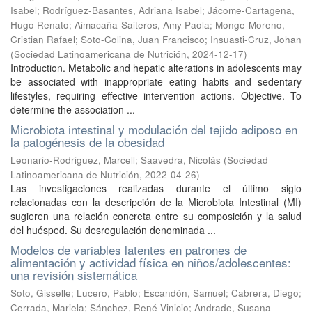
Isabel
;
Rodríguez-Basantes, Adriana Isabel
;
Jácome-Cartagena,
Hugo Renato
;
Aimacaña-Saiteros, Amy Paola
;
Monge-Moreno,
Cristian Rafael
;
Soto-Colina, Juan Francisco
;
Insuasti-Cruz, Johan
(
Sociedad Latinoamericana de Nutrición
,
2024-12-17
)
Introduction. Metabolic and hepatic alterations in adolescents may
be associated with inappropriate eating habits and sedentary
lifestyles, requiring effective intervention actions. Objective. To
determine the association ...
Microbiota intestinal y modulación del tejido adiposo en
la patogénesis de la obesidad
Leonario-Rodriguez, Marcell
;
Saavedra, Nicolás
(
Sociedad
Latinoamericana de Nutrición
,
2022-04-26
)
Las investigaciones realizadas durante el último siglo
relacionadas con la descripción de la Microbiota Intestinal (MI)
sugieren una relación concreta entre su composición y la salud
del huésped. Su desregulación denominada ...
Modelos de variables latentes en patrones de
alimentación y actividad física en niños/adolescentes:
una revisión sistemática
Soto, Gisselle
;
Lucero, Pablo
;
Escandón, Samuel
;
Cabrera, Diego
;
Cerrada, Mariela
;
Sánchez, René-Vinicio
;
Andrade, Susana