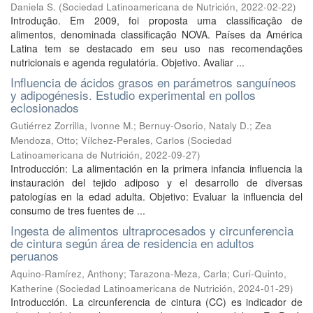
Daniela S.
(
Sociedad Latinoamericana de Nutrición
,
2022-02-22
)
Introdução. Em 2009, foi proposta uma classificação de
alimentos, denominada classificação NOVA. Países da América
Latina tem se destacado em seu uso nas recomendações
nutricionais e agenda regulatória. Objetivo. Avaliar ...
Influencia de ácidos grasos en parámetros sanguíneos
y adipogénesis. Estudio experimental en pollos
eclosionados
Gutiérrez Zorrilla, Ivonne M.
;
Bernuy-Osorio, Nataly D.
;
Zea
Mendoza, Otto
;
Vílchez-Perales, Carlos
(
Sociedad
Latinoamericana de Nutrición
,
2022-09-27
)
Introducción: La alimentación en la primera infancia influencia la
instauración del tejido adiposo y el desarrollo de diversas
patologías en la edad adulta. Objetivo: Evaluar la influencia del
consumo de tres fuentes de ...
Ingesta de alimentos ultraprocesados y circunferencia
de cintura según área de residencia en adultos
peruanos
Aquino-Ramírez, Anthony
;
Tarazona-Meza, Carla
;
Curi-Quinto,
Katherine
(
Sociedad Latinoamericana de Nutrición
,
2024-01-29
)
Introducción. La circunferencia de cintura (CC) es indicador de