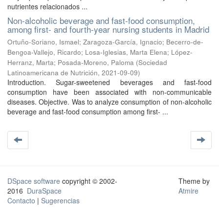
nutrientes relacionados ...
Non-alcoholic beverage and fast-food consumption,
among first- and fourth-year nursing students in Madrid
Ortuño-Soriano, Ismael
;
Zaragoza-García, Ignacio
;
Becerro-de-
Bengoa-Vallejo, Ricardo
;
Losa-Iglesias, Marta Elena
;
López-
Herranz, Marta
;
Posada-Moreno, Paloma
(
Sociedad
Latinoamericana de Nutrición
,
2021-09-09
)
Introduction. Sugar-sweetened beverages and fast-food
consumption have been associated with non-communicable
diseases. Objective. Was to analyze consumption of non-alcoholic
beverage and fast-food consumption among first- ...
DSpace software
copyright © 2002-
Theme by
2016
DuraSpace
Atmire
Contacto
|
Sugerencias