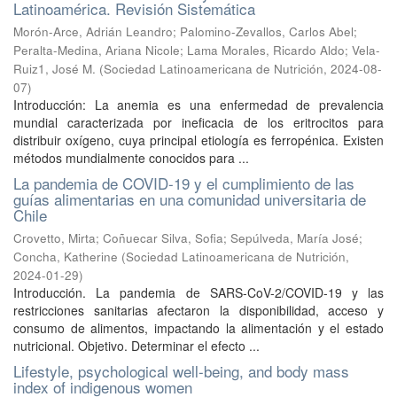
Latinoamérica. Revisión Sistemática
Morón-Arce, Adrián Leandro
;
Palomino-Zevallos, Carlos Abel
;
Peralta-Medina, Ariana Nicole
;
Lama Morales, Ricardo Aldo
;
Vela-
Ruiz1, José M.
(
Sociedad Latinoamericana de Nutrición
,
2024-08-
07
)
Introducción: La anemia es una enfermedad de prevalencia
mundial caracterizada por ineficacia de los eritrocitos para
distribuir oxígeno, cuya principal etiología es ferropénica. Existen
métodos mundialmente conocidos para ...
La pandemia de COVID-19 y el cumplimiento de las
guías alimentarias en una comunidad universitaria de
Chile
Crovetto, Mirta
;
Coñuecar Silva, Sofia
;
Sepúlveda, María José
;
Concha, Katherine
(
Sociedad Latinoamericana de Nutrición
,
2024-01-29
)
Introducción. La pandemia de SARS-CoV-2/COVID-19 y las
restricciones sanitarias afectaron la disponibilidad, acceso y
consumo de alimentos, impactando la alimentación y el estado
nutricional. Objetivo. Determinar el efecto ...
Lifestyle, psychological well-being, and body mass
index of indigenous women