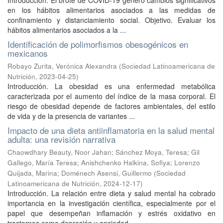
Introducción. El brote de COVID-19 generó cambios significativos
en los hábitos alimentarios asociados a las medidas de
confinamiento y distanciamiento social. Objetivo. Evaluar los
hábitos alimentarios asociados a la ...
Identificación de polimorfismos obesogénicos en
mexicanos
Robayo Zurita, Verónica Alexandra
(
Sociedad Latinoamericana de
Nutrición
,
2023-04-25
)
Introducción. La obesidad es una enfermedad metabólica
caracterizada por el aumento del índice de la masa corporal. El
riesgo de obesidad depende de factores ambientales, del estilo
de vida y de la presencia de variantes ...
Impacto de una dieta antiinflamatoria en la salud mental
adulta: una revisión narrativa
Chaowdhary Beauty, Noor Jahan
;
Sánchez Moya, Teresa
;
Gil
Gallego, María Teresa
;
Anishchenko Halkina, Sofiya
;
Lorenzo
Quijada, Marina
;
Doménech Asensi, Guillermo
(
Sociedad
Latinoamericana de Nutrición
,
2024-12-17
)
Introducción. La relación entre dieta y salud mental ha cobrado
importancia en la investigación científica, especialmente por el
papel que desempeñan inflamación y estrés oxidativo en