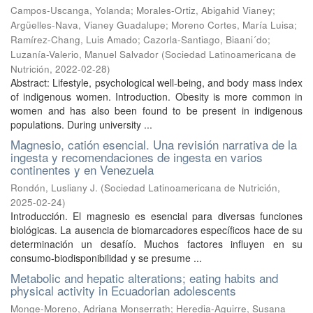
Campos-Uscanga, Yolanda
;
Morales-Ortiz, Abigahid Vianey
;
Argüelles-Nava, Vianey Guadalupe
;
Moreno Cortes, María Luisa
;
Ramírez-Chang, Luis Amado
;
Cazorla-Santiago, Biaani´do
;
Luzanía-Valerio, Manuel Salvador
(
Sociedad Latinoamericana de
Nutrición
,
2022-02-28
)
Abstract: Lifestyle, psychological well-being, and body mass index
of indigenous women. Introduction. Obesity is more common in
women and has also been found to be present in indigenous
populations. During university ...
Magnesio, catión esencial. Una revisión narrativa de la
ingesta y recomendaciones de ingesta en varios
continentes y en Venezuela
Rondón, Lusliany J.
(
Sociedad Latinoamericana de Nutrición
,
2025-02-24
)
Introducción. El magnesio es esencial para diversas funciones
biológicas. La ausencia de biomarcadores específicos hace de su
determinación un desafío. Muchos factores influyen en su
consumo-biodisponibilidad y se presume ...
Metabolic and hepatic alterations; eating habits and
physical activity in Ecuadorian adolescents
Monge-Moreno, Adriana Monserrath
;
Heredia-Aguirre, Susana