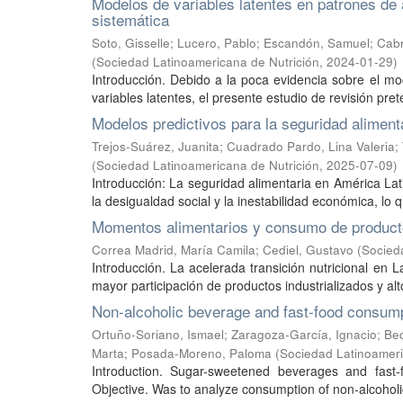
Modelos de variables latentes en patrones de 
sistemática
Soto, Gisselle
;
Lucero, Pablo
;
Escandón, Samuel
;
Cabr
(
Sociedad Latinoamericana de Nutrición
,
2024-01-29
)
Introducción. Debido a la poca evidencia sobre el mo
variables latentes, el presente estudio de revisión prete
Modelos predictivos para la seguridad aliment
Trejos-Suárez, Juanita
;
Cuadrado Pardo, Lina Valeria
;
(
Sociedad Latinoamericana de Nutrición
,
2025-07-09
)
Introducción: La seguridad alimentaria en América Lati
la desigualdad social y la inestabilidad económica, lo q
Momentos alimentarios y consumo de productos
Correa Madrid, María Camila
;
Cediel, Gustavo
(
Socied
Introducción. La acelerada transición nutricional en 
mayor participación de productos industrializados y alt
Non-alcoholic beverage and fast-food consumpt
Ortuño-Soriano, Ismael
;
Zaragoza-García, Ignacio
;
Bec
Marta
;
Posada-Moreno, Paloma
(
Sociedad Latinoameri
Introduction. Sugar-sweetened beverages and fast
Objective. Was to analyze consumption of non-alcoholi