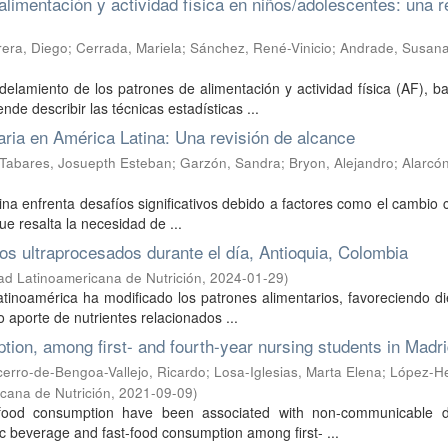
alimentación y actividad física en niños/adolescentes: una r
era, Diego
;
Cerrada, Mariela
;
Sánchez, René-Vinicio
;
Andrade, Susan
delamiento de los patrones de alimentación y actividad física (AF), 
nde describir las técnicas estadísticas ...
aria en América Latina: Una revisión de alcance
Tabares, Josuepth Esteban
;
Garzón, Sandra
;
Bryon, Alejandro
;
Alarcón
na enfrenta desafíos significativos debido a factores como el cambio c
ue resalta la necesidad de ...
 ultraprocesados durante el día, Antioquia, Colombia
ad Latinoamericana de Nutrición
,
2024-01-29
)
Latinoamérica ha modificado los patrones alimentarios, favoreciendo d
o aporte de nutrientes relacionados ...
ion, among first- and fourth-year nursing students in Madr
erro-de-Bengoa-Vallejo, Ricardo
;
Losa-Iglesias, Marta Elena
;
López-He
cana de Nutrición
,
2021-09-09
)
-food consumption have been associated with non-communicable d
c beverage and fast-food consumption among first- ...