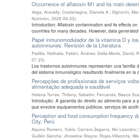
Occurrence of aflatoxin M1 and its main deter
Vega, Aracelly
;
Costamagna, Dianela A.
;
Signorini, Mar
Nutrición
,
2025-06-23
)
Introduction: Aflatoxin contamination and its effects
countries for many decades. However, data generated f
Papel inmunomodulador de la vitamina D y los
autoinmunes: Revisión de la Literatura
Padilla, Nathalia
;
Fabbri, Andrea
;
Della-Morte, David
;
R
07-23
)
Los trastornos autoinmunes representan una familia 
del sistema inmunológico resultando finalmente en la d
Percepções de profissionais de serviços vol
alimentação adequada e saudável
Helena Torres, Thifany
;
Sabatini, Fernanda
;
Baeza Sca
Introdução: A garantia do direito ao alimento para 
que envolve equipamentos públicos, serviços de acolhime
Perception and food consumption frequency du
City, Perú
Aquino Romero, Yubis
;
Carrera Zegarra, Niv Leandro
;
Guillén Sánche, Jhoseline Stayce
;
Rojas-Villacorta, Wa