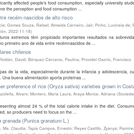
cantly affected people's food consumption, especially university stu
mine the perception and food consumption ...
ntre recém-nascidos de alto risco
cia
;
Gomes Souza, Rafael
;
Almeida Carneiro, Jair
;
Pinho, Lucineia de
;
ión
,
2022-11-18
)
uros extremos têm propiciado importantes resultados na sobrevid
 no primeiro ano de vida entre recémnascidos de ...
olares chilenos
Roldán, David
;
Bórquez-Cárcamo, Paulina
;
Providel-Osorio, Francisco
tapas de la vida, especialmente durante la infancia y adolescencia, 
. Una buena alimentación aporta proteínas ...
 preference of rice (Oryza sativa) varieties grown in Cost
Azofeifa, Alvaro
;
Montero, Maria Laura
;
Araya-Morice, Adriana
(
Socieda
resenting almost 24 % of the total calorie intake in the diet. Consu
d, so producers need to focus on the ...
de granada (Punica granatum L.)
 Ma. Claudia
;
Tapia Campos, Ernesto
;
Reyes Castillo, Zyanya
;
Ramíre