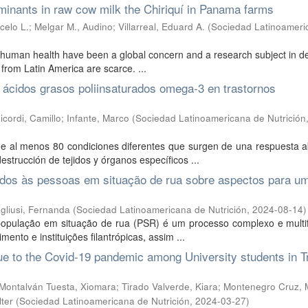
minants in raw cow milk the Chiriquí in Panama farms
celo L.
;
Melgar M., Audino
;
Villarreal, Eduard A.
(
Sociedad Latinoameri
 on human health have been a global concern and a research subject in 
rom Latin America are scarce. ...
 ácidos grasos poliinsaturados omega-3 en trastornos
icordi, Camillo
;
Infante, Marco
(
Sociedad Latinoamericana de Nutrición
de al menos 80 condiciones diferentes que surgen de una respuesta a
estrucción de tejidos y órganos específicos ...
tados às pessoas em situação de rua sobre aspectos para u
gliusi, Fernanda
(
Sociedad Latinoamericana de Nutrición
,
2024-08-14
)
a população em situação de rua (PSR) é um processo complexo e multi
nto e instituições filantrópicas, assim ...
e to the Covid-19 pandemic among University students in Tru
Montalván Tuesta, Xiomara
;
Tirado Valverde, Kiara
;
Montenegro Cruz, M
lter
(
Sociedad Latinoamericana de Nutrición
,
2024-03-27
)