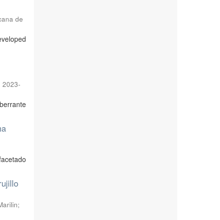
cana de
developed
,
2023-
berrante
ma
facetado
jillo
arilin
;