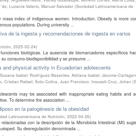
i´do
;
Luzanía-Valerio, Manuel Salvador
(
Sociedad Latinoamericana de
body mass index of indigenous women. Introduction. Obesity is more 
nous populations. During university ...
tiva de la ingesta y recomendaciones de ingesta en varios
rición
,
2025-02-24
)
 funciones biológicas. La ausencia de biomarcadores específicos ha
 su consumo-biodisponibilidad y se presume ...
ts and physical activity in Ecuadorian adolescents
 Susana Isabel
;
Rodríguez-Basantes, Adriana Isabel
;
Jácome-Cartagen
 Cristian Rafael
;
Soto-Colina, Juan Francisco
;
Insuasti-Cruz, Johan
(
adolescents may be associated with inappropriate eating habits and 
ctive. To determine the association ...
adiposo en la patogénesis de la obesidad
dad Latinoamericana de Nutrición
,
2022-04-26
)
o relacionadas con la descripción de la Microbiota Intestinal (MI) sug
 huésped. Su desregulación denominada ...