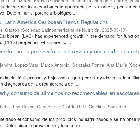
a Luján, Martha Karina
(
Sociedad Latinoamericana de Nutrición
,
2024
ria del sur de Asia es altamente apreciada por su sabor y por los c
vo: Determinar el potencial biológico ...
od: Latin America Caribbean Trends Regulations
ael Gastón
(
Sociedad Latinoamericana de Nutrición
,
2025-09-19
)
e Caribbean (LAC) has experienced growth in the demand for function
ic (PPPs) properties, which are not ...
 cuello para la predicción de sobrepeso y obesidad en estudi
ejandra
;
López-Mata, Marco Antonio
;
González Ponce, Ana María
(
Soci
dida de fácil acceso y bajo costo, que podría ayudar a la identific
 diagnóstica de la circunferencia de ...
dad y consumo de alimentos no recomendables en escolares
abeth
;
Ríos-Reyna, Candelaria
;
Castillo-Ruíz, Octelina
(
Sociedad
rementado el consumo de los productos industrializados y se ha obse
o. Determinar la prevalencia y tendencia ...