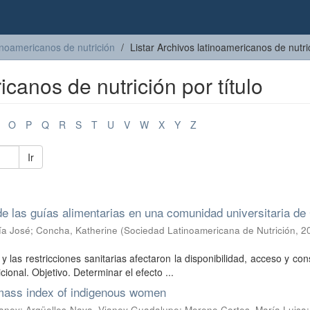
inoamericanos de nutrición
Listar Archivos latinoamericanos de nutric
icanos de nutrición por título
O
P
Q
R
S
T
U
V
W
X
Y
Z
Ir
 las guías alimentarias en una comunidad universitaria de 
ía José
;
Concha, Katherine
(
Sociedad Latinoamericana de Nutrición
,
2
as restricciones sanitarias afectaron la disponibilidad, acceso y c
ional. Objetivo. Determinar el efecto ...
y mass index of indigenous women
ianey
;
Argüelles-Nava, Vianey Guadalupe
;
Moreno Cortes, María Luisa
;