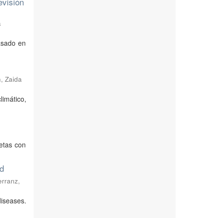
evisión
a
basado en
, Zaida
limático,
ietas con
id
rranz,
iseases.