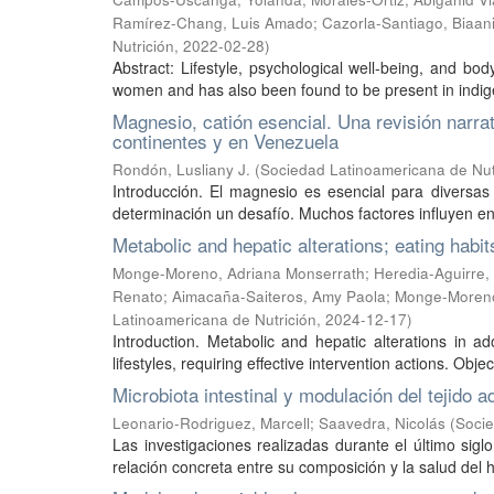
Ramírez-Chang, Luis Amado
;
Cazorla-Santiago, Biaan
Nutrición
,
2022-02-28
)
Abstract: Lifestyle, psychological well-being, and 
women and has also been found to be present in indige
Magnesio, catión esencial. Una revisión narra
continentes y en Venezuela
Rondón, Lusliany J.
(
Sociedad Latinoamericana de Nut
Introducción. El magnesio es esencial para diversas
determinación un desafío. Muchos factores influyen en
Metabolic and hepatic alterations; eating habi
Monge-Moreno, Adriana Monserrath
;
Heredia-Aguirre,
Renato
;
Aimacaña-Saiteros, Amy Paola
;
Monge-Moreno,
Latinoamericana de Nutrición
,
2024-12-17
)
Introduction. Metabolic and hepatic alterations in 
lifestyles, requiring effective intervention actions. Obje
Microbiota intestinal y modulación del tejido 
Leonario-Rodriguez, Marcell
;
Saavedra, Nicolás
(
Socie
Las investigaciones realizadas durante el último sigl
relación concreta entre su composición y la salud del