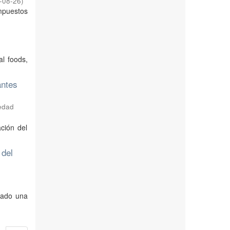
-08-26
)
ompuestos
al foods,
antes
edad
ación del
 del
rvado una