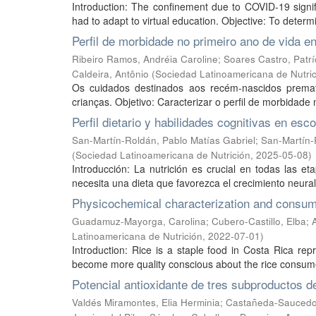
Introduction: The confinement due to COVID-19 signifi
had to adapt to virtual education. Objective: To deter
Perfil de morbidade no primeiro ano de vida e
Ribeiro Ramos, Andréia Caroline
;
Soares Castro, Patrí
Caldeira, Antônio
(
Sociedad Latinoamericana de Nutric
Os cuidados destinados aos recém-nascidos premat
crianças. Objetivo: Caracterizar o perfil de morbidade
Perfil dietario y habilidades cognitivas en esc
San-Martín-Roldán, Pablo Matías Gabriel
;
San-Martín-
(
Sociedad Latinoamericana de Nutrición
,
2025-05-08
)
Introducción: La nutrición es crucial en todas las e
necesita una dieta que favorezca el crecimiento neural
Physicochemical characterization and consumer
Guadamuz-Mayorga, Carolina
;
Cubero-Castillo, Elba
;
Latinoamericana de Nutrición
,
2022-07-01
)
Introduction: Rice is a staple food in Costa Rica rep
become more quality conscious about the rice consume
Potencial antioxidante de tres subproductos 
Valdés Miramontes, Elia Herminia
;
Castañeda-Saucedo,