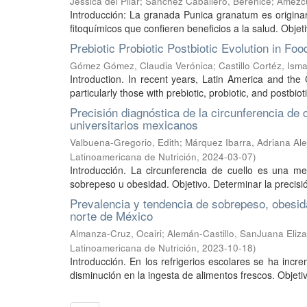
Jessica del Pilar
;
Sánchez Caballero, Berenice
;
Amezcu
Introducción: La granada Punica granatum es origina
fitoquímicos que confieren beneficios a la salud. Objeti
Prebiotic Probiotic Postbiotic Evolution in Fo
Gómez Gómez, Claudia Verónica
;
Castillo Cortéz, Ism
Introduction. In recent years, Latin America and th
particularly those with prebiotic, probiotic, and postbiot
Precisión diagnóstica de la circunferencia de
universitarios mexicanos
Valbuena-Gregorio, Edith
;
Márquez Ibarra, Adriana Al
Latinoamericana de Nutrición
,
2024-03-07
)
Introducción. La circunferencia de cuello es una me
sobrepeso u obesidad. Objetivo. Determinar la precisión
Prevalencia y tendencia de sobrepeso, obesi
norte de México
Almanza-Cruz, Ocairi
;
Alemán-Castillo, SanJuana Eliz
Latinoamericana de Nutrición
,
2023-10-18
)
Introducción. En los refrigerios escolares se ha inc
disminución en la ingesta de alimentos frescos. Objetiv