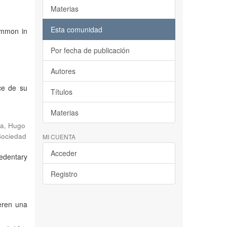
Materias
Esta comunidad
common in
Por fecha de publicación
Autores
ce de su
Títulos
Materias
a, Hugo
Sociedad
MI CUENTA
Acceder
sedentary
Registro
ieren una