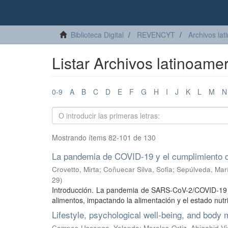
Biblioteca Digital
REVENCYT
Archivos lat
Listar Archivos latinoamer
0-9
A
B
C
D
E
F
G
H
I
J
K
L
M
N
Mostrando ítems 82-101 de 130
La pandemia de COVID-19 y el cumplimiento de
Crovetto, Mirta
;
Coñuecar Silva, Sofia
;
Sepúlveda, Mar
29
)
Introducción. La pandemia de SARS-CoV-2/COVID-19 y l
alimentos, impactando la alimentación y el estado nutric
Lifestyle, psychological well-being, and bod
Campos-Uscanga, Yolanda
;
Morales-Ortiz, Abigahid V