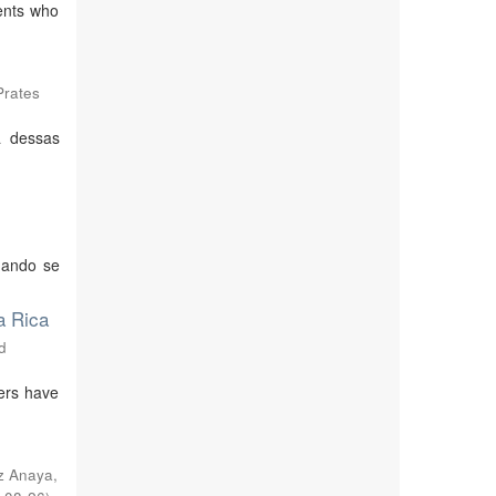
dents who
Prates
a dessas
cuando se
a Rica
d
mers have
z Anaya,