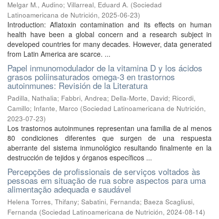
Melgar M., Audino
;
Villarreal, Eduard A.
(
Sociedad
Latinoamericana de Nutrición
,
2025-06-23
)
Introduction: Aflatoxin contamination and its effects on human
health have been a global concern and a research subject in
developed countries for many decades. However, data generated
from Latin America are scarce. ...
Papel inmunomodulador de la vitamina D y los ácidos
grasos poliinsaturados omega-3 en trastornos
autoinmunes: Revisión de la Literatura
Padilla, Nathalia
;
Fabbri, Andrea
;
Della-Morte, David
;
Ricordi,
Camillo
;
Infante, Marco
(
Sociedad Latinoamericana de Nutrición
,
2023-07-23
)
Los trastornos autoinmunes representan una familia de al menos
80 condiciones diferentes que surgen de una respuesta
aberrante del sistema inmunológico resultando finalmente en la
destrucción de tejidos y órganos específicos ...
Percepções de profissionais de serviços voltados às
pessoas em situação de rua sobre aspectos para uma
alimentação adequada e saudável
Helena Torres, Thifany
;
Sabatini, Fernanda
;
Baeza Scagliusi,
Fernanda
(
Sociedad Latinoamericana de Nutrición
,
2024-08-14
)