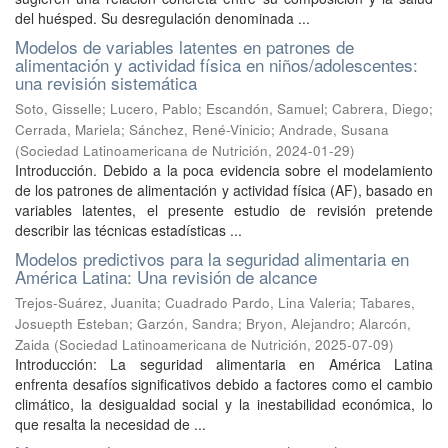
del huésped. Su desregulación denominada ...
Modelos de variables latentes en patrones de
alimentación y actividad física en niños/adolescentes:
una revisión sistemática
Soto, Gisselle
;
Lucero, Pablo
;
Escandón, Samuel
;
Cabrera, Diego
;
Cerrada, Mariela
;
Sánchez, René-Vinicio
;
Andrade, Susana
(
Sociedad Latinoamericana de Nutrición
,
2024-01-29
)
Introducción. Debido a la poca evidencia sobre el modelamiento
de los patrones de alimentación y actividad física (AF), basado en
variables latentes, el presente estudio de revisión pretende
describir las técnicas estadísticas ...
Modelos predictivos para la seguridad alimentaria en
América Latina: Una revisión de alcance
Trejos-Suárez, Juanita
;
Cuadrado Pardo, Lina Valeria
;
Tabares,
Josuepth Esteban
;
Garzón, Sandra
;
Bryon, Alejandro
;
Alarcón,
Zaida
(
Sociedad Latinoamericana de Nutrición
,
2025-07-09
)
Introducción: La seguridad alimentaria en América Latina
enfrenta desafíos significativos debido a factores como el cambio
climático, la desigualdad social y la inestabilidad económica, lo
que resalta la necesidad de ...