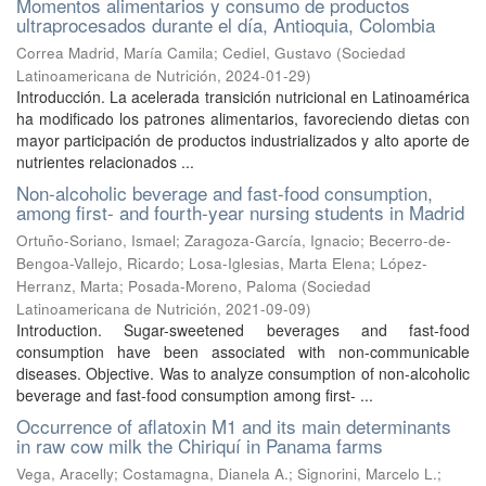
Momentos alimentarios y consumo de productos
ultraprocesados durante el día, Antioquia, Colombia
Correa Madrid, María Camila
;
Cediel, Gustavo
(
Sociedad
Latinoamericana de Nutrición
,
2024-01-29
)
Introducción. La acelerada transición nutricional en Latinoamérica
ha modificado los patrones alimentarios, favoreciendo dietas con
mayor participación de productos industrializados y alto aporte de
nutrientes relacionados ...
Non-alcoholic beverage and fast-food consumption,
among first- and fourth-year nursing students in Madrid
Ortuño-Soriano, Ismael
;
Zaragoza-García, Ignacio
;
Becerro-de-
Bengoa-Vallejo, Ricardo
;
Losa-Iglesias, Marta Elena
;
López-
Herranz, Marta
;
Posada-Moreno, Paloma
(
Sociedad
Latinoamericana de Nutrición
,
2021-09-09
)
Introduction. Sugar-sweetened beverages and fast-food
consumption have been associated with non-communicable
diseases. Objective. Was to analyze consumption of non-alcoholic
beverage and fast-food consumption among first- ...
Occurrence of aflatoxin M1 and its main determinants
in raw cow milk the Chiriquí in Panama farms
Vega, Aracelly
;
Costamagna, Dianela A.
;
Signorini, Marcelo L.
;