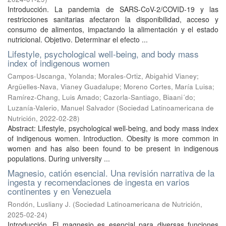
Introducción. La pandemia de SARS-CoV-2/COVID-19 y las
restricciones sanitarias afectaron la disponibilidad, acceso y
consumo de alimentos, impactando la alimentación y el estado
nutricional. Objetivo. Determinar el efecto ...
Lifestyle, psychological well-being, and body mass
index of indigenous women
Campos-Uscanga, Yolanda
;
Morales-Ortiz, Abigahid Vianey
;
Argüelles-Nava, Vianey Guadalupe
;
Moreno Cortes, María Luisa
;
Ramírez-Chang, Luis Amado
;
Cazorla-Santiago, Biaani´do
;
Luzanía-Valerio, Manuel Salvador
(
Sociedad Latinoamericana de
Nutrición
,
2022-02-28
)
Abstract: Lifestyle, psychological well-being, and body mass index
of indigenous women. Introduction. Obesity is more common in
women and has also been found to be present in indigenous
populations. During university ...
Magnesio, catión esencial. Una revisión narrativa de la
ingesta y recomendaciones de ingesta en varios
continentes y en Venezuela
Rondón, Lusliany J.
(
Sociedad Latinoamericana de Nutrición
,
2025-02-24
)
Introducción. El magnesio es esencial para diversas funciones