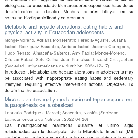
biológicas. La ausencia de biomarcadores específicos hace de su
determinación un desafío. Muchos factores influyen en su
consumo-biodisponibilidad y se presume ...
Metabolic and hepatic alterations; eating habits and
physical activity in Ecuadorian adolescents
Monge-Moreno, Adriana Monserrath
;
Heredia-Aguirre, Susana
Isabel
;
Rodríguez-Basantes, Adriana Isabel
;
Jácome-Cartagena,
Hugo Renato
;
Aimacaña-Saiteros, Amy Paola
;
Monge-Moreno,
Cristian Rafael
;
Soto-Colina, Juan Francisco
;
Insuasti-Cruz, Johan
(
Sociedad Latinoamericana de Nutrición
,
2024-12-17
)
Introduction. Metabolic and hepatic alterations in adolescents may
be associated with inappropriate eating habits and sedentary
lifestyles, requiring effective intervention actions. Objective. To
determine the association ...
Microbiota intestinal y modulación del tejido adiposo en
la patogénesis de la obesidad
Leonario-Rodriguez, Marcell
;
Saavedra, Nicolás
(
Sociedad
Latinoamericana de Nutrición
,
2022-04-26
)
Las investigaciones realizadas durante el último siglo
relacionadas con la descripción de la Microbiota Intestinal (MI)
sugieren una relación concreta entre su composición y la salud