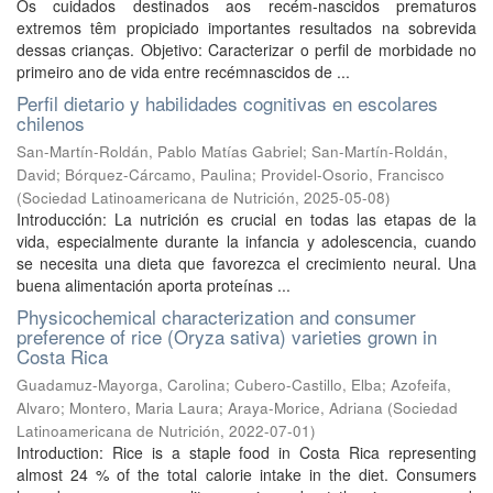
Os cuidados destinados aos recém-nascidos prematuros
extremos têm propiciado importantes resultados na sobrevida
dessas crianças. Objetivo: Caracterizar o perfil de morbidade no
primeiro ano de vida entre recémnascidos de ...
Perfil dietario y habilidades cognitivas en escolares
chilenos
San-Martín-Roldán, Pablo Matías Gabriel
;
San-Martín-Roldán,
David
;
Bórquez-Cárcamo, Paulina
;
Providel-Osorio, Francisco
(
Sociedad Latinoamericana de Nutrición
,
2025-05-08
)
Introducción: La nutrición es crucial en todas las etapas de la
vida, especialmente durante la infancia y adolescencia, cuando
se necesita una dieta que favorezca el crecimiento neural. Una
buena alimentación aporta proteínas ...
Physicochemical characterization and consumer
preference of rice (Oryza sativa) varieties grown in
Costa Rica
Guadamuz-Mayorga, Carolina
;
Cubero-Castillo, Elba
;
Azofeifa,
Alvaro
;
Montero, Maria Laura
;
Araya-Morice, Adriana
(
Sociedad
Latinoamericana de Nutrición
,
2022-07-01
)
Introduction: Rice is a staple food in Costa Rica representing
almost 24 % of the total calorie intake in the diet. Consumers