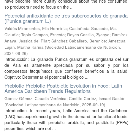
have become more quality conscious about the rice consumed,
so producers need to focus on the ...
Potencial antioxidante de tres subproductos de granada
(Punica granatum L.)
Valdés Miramontes, Elia Herminia
;
Castañeda-Saucedo, Ma.
Claudia
;
Tapia Campos, Ernesto
;
Reyes Castillo, Zyanya
;
Ramírez
Anaya, Jessica del Pilar
;
Sánchez Caballero, Berenice
;
Amezcua
Luján, Martha Karina
(
Sociedad Latinoamericana de Nutrición
,
2024-08-26
)
Introducción: La granada Punica granatum es originaria del sur
de Asia es altamente apreciada por su sabor y por los
compuestos fitoquímicos que confieren beneficios a la salud.
Objetivo: Determinar el potencial biológico ...
Prebiotic Probiotic Postbiotic Evolution in Food: Latin
America Caribbean Trends Regulations
Gómez Gómez, Claudia Verónica
;
Castillo Cortéz, Ismael Gastón
(
Sociedad Latinoamericana de Nutrición
,
2025-09-19
)
Introduction. In recent years, Latin America and the Caribbean
(LAC) has experienced growth in the demand for functional foods,
particularly those with prebiotic, probiotic, and postbiotic (PPPs)
properties, which are not ...