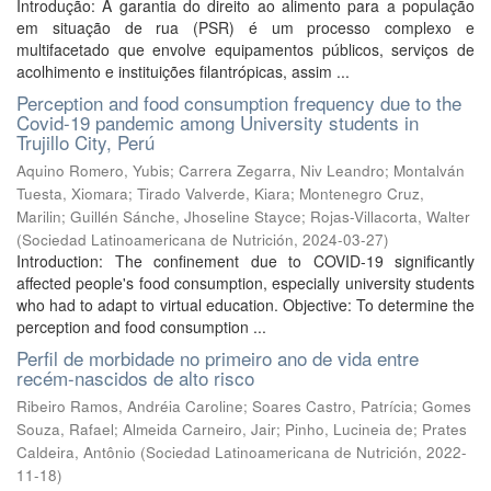
Introdução: A garantia do direito ao alimento para a população
em situação de rua (PSR) é um processo complexo e
multifacetado que envolve equipamentos públicos, serviços de
acolhimento e instituições filantrópicas, assim ...
Perception and food consumption frequency due to the
Covid-19 pandemic among University students in
Trujillo City, Perú
Aquino Romero, Yubis
;
Carrera Zegarra, Niv Leandro
;
Montalván
Tuesta, Xiomara
;
Tirado Valverde, Kiara
;
Montenegro Cruz,
Marilin
;
Guillén Sánche, Jhoseline Stayce
;
Rojas-Villacorta, Walter
(
Sociedad Latinoamericana de Nutrición
,
2024-03-27
)
Introduction: The confinement due to COVID-19 significantly
affected people's food consumption, especially university students
who had to adapt to virtual education. Objective: To determine the
perception and food consumption ...
Perfil de morbidade no primeiro ano de vida entre
recém-nascidos de alto risco
Ribeiro Ramos, Andréia Caroline
;
Soares Castro, Patrícia
;
Gomes
Souza, Rafael
;
Almeida Carneiro, Jair
;
Pinho, Lucineia de
;
Prates
Caldeira, Antônio
(
Sociedad Latinoamericana de Nutrición
,
2022-
11-18
)