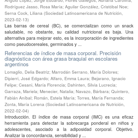
Angulo López, Jorge Eduardo
;
Flores Gallegos, Adriana Carolina
;
Rodríguez Jasso, Rosa María
;
Aguilar González, Cristóbal Noe
;
Serna Cock, Liliana
(
Sociedad Latinoamericana de Nutrición
,
2023-02-13
)
Las barras de cereal (BC), se comercializan como un snack
saludable, no obstante, su calidad nutricional es baja. Una
alternativa para mejorar esto, es la incorporación de ingredientes
como pseudocereales, germinados y ...
Referencias de índice de masa corporal. Precisión
diagnóstica con área grasa braquial en escolares
argentinos
Lomaglio, Delia Beatriz
;
Marrodán Serrano, María Dolores
;
Dipierri, José Edgardo
;
Alfaro, Emma Laura
;
Bejarano, Ignacio
Felipe
;
Cesani, María Florencia
;
Dahinten, Silvia Lucrecia
;
Garraza, Mariela
;
Menecier, Natalia
;
Navazo, Bárbara
;
Quintero,
Fabián Aníbal
;
Román, Estela María
;
Torres, María Fernanda
;
Zonta, María Lorena
(
Sociedad Latinoamericana de Nutrición
,
2022-02-04
)
Introducción. El índice de masa corporal (IMC) es una eficaz
herramienta para detectar la sobrecarga ponderal en niños y
adolescentes, asociado a la adiposidad corporal. Objetivo.
Analizar la concordancia, sensibilidad y ...