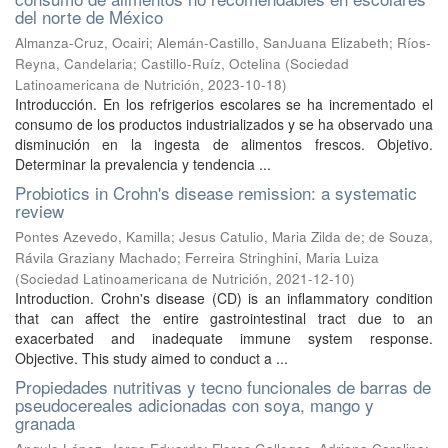
del norte de México
Almanza-Cruz, Ocairi
;
Alemán-Castillo, SanJuana Elizabeth
;
Ríos-
Reyna, Candelaria
;
Castillo-Ruíz, Octelina
(
Sociedad
Latinoamericana de Nutrición
,
2023-10-18
)
Introducción. En los refrigerios escolares se ha incrementado el
consumo de los productos industrializados y se ha observado una
disminución en la ingesta de alimentos frescos. Objetivo.
Determinar la prevalencia y tendencia ...
Probiotics in Crohn's disease remission: a systematic
review
Pontes Azevedo, Kamilla
;
Jesus Catulio, Maria Zilda de
;
de Souza,
Rávila Graziany Machado
;
Ferreira Stringhini, Maria Luiza
(
Sociedad Latinoamericana de Nutrición
,
2021-12-10
)
Introduction. Crohn's disease (CD) is an inflammatory condition
that can affect the entire gastrointestinal tract due to an
exacerbated and inadequate immune system response.
Objective. This study aimed to conduct a ...
Propiedades nutritivas y tecno funcionales de barras de
pseudocereales adicionadas con soya, mango y
granada