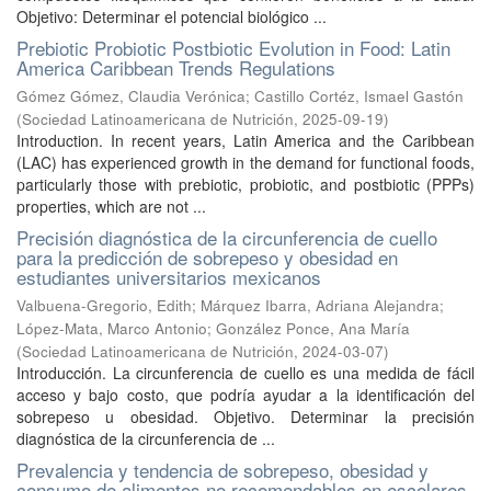
Objetivo: Determinar el potencial biológico ...
Prebiotic Probiotic Postbiotic Evolution in Food: Latin
America Caribbean Trends Regulations
Gómez Gómez, Claudia Verónica
;
Castillo Cortéz, Ismael Gastón
(
Sociedad Latinoamericana de Nutrición
,
2025-09-19
)
Introduction. In recent years, Latin America and the Caribbean
(LAC) has experienced growth in the demand for functional foods,
particularly those with prebiotic, probiotic, and postbiotic (PPPs)
properties, which are not ...
Precisión diagnóstica de la circunferencia de cuello
para la predicción de sobrepeso y obesidad en
estudiantes universitarios mexicanos
Valbuena-Gregorio, Edith
;
Márquez Ibarra, Adriana Alejandra
;
López-Mata, Marco Antonio
;
González Ponce, Ana María
(
Sociedad Latinoamericana de Nutrición
,
2024-03-07
)
Introducción. La circunferencia de cuello es una medida de fácil
acceso y bajo costo, que podría ayudar a la identificación del
sobrepeso u obesidad. Objetivo. Determinar la precisión
diagnóstica de la circunferencia de ...
Prevalencia y tendencia de sobrepeso, obesidad y
consumo de alimentos no recomendables en escolares