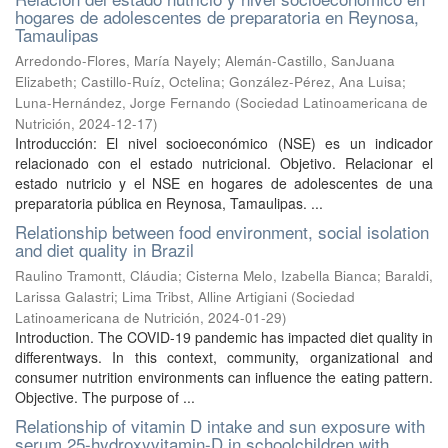
hogares de adolescentes de preparatoria en Reynosa,
Tamaulipas
Arredondo-Flores, María Nayely
;
Alemán-Castillo, SanJuana
Elizabeth
;
Castillo-Ruíz, Octelina
;
González-Pérez, Ana Luisa
;
Luna-Hernández, Jorge Fernando
(
Sociedad Latinoamericana de
Nutrición
,
2024-12-17
)
Introducción: El nivel socioeconómico (NSE) es un indicador
relacionado con el estado nutricional. Objetivo. Relacionar el
estado nutricio y el NSE en hogares de adolescentes de una
preparatoria pública en Reynosa, Tamaulipas. ...
Relationship between food environment, social isolation
and diet quality in Brazil
Raulino Tramontt, Cláudia
;
Cisterna Melo, Izabella Bianca
;
Baraldi,
Larissa Galastri
;
Lima Tribst, Alline Artigiani
(
Sociedad
Latinoamericana de Nutrición
,
2024-01-29
)
Introduction. The COVID-19 pandemic has impacted diet quality in
differentways. In this context, community, organizational and
consumer nutrition environments can influence the eating pattern.
Objective. The purpose of ...
Relationship of vitamin D intake and sun exposure with
serum 25-hydroxyvitamin-D in schoolchildren with