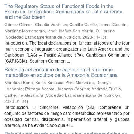
The Regulatory Status of Functional Foods in the
Economic Integration Organizations of Latin America
and the Caribbean
Gómez Gómez, Claudia Verónica
;
Castillo Cortéz, Ismael Gastón
;
Martínez Montenegro, Isnel
;
Ibañez San Martín, O. Lorena
(
Sociedad Latinoamericana de Nutrición
,
2023-11-13
)
Introduction. The legal declarations on functional foods of the four
main economic integration organizations in Latin America and the
Caribbean (LAC) – Pacific Alliance (PA), Caribbean Community
(CARICOM), Southern Common ...
Relación del consumo de calcio con el síndrome
metabólico en adultos de la Amazonía Ecuatoriana
Mendoza Bone, Kenia Katiusca
;
Abril-Merizalde, Dennys
Leonardo
;
Párraga Acosta, Johanna Sabrina
;
Andrade-Trujillo,
Catherine Alexandra
(
Sociedad Latinoamericana de Nutrición
,
2023-01-24
)
Introducción. El Síndrome Metabólico (SM) comprende un
conjunto de factores de riesgo cardiometabólico representado por
obesidad central, dislipidemia, hipertensión arterial y glucosa
alterada, se ha evidenciado que el ...
Relación del estado nutricio y nivel socioeconómico en