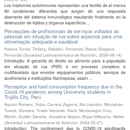
Los trastornos autoinmunes representan una familia de al menos
80 condiciones diferentes que surgen de una respuesta
aberrante del sistema inmunológico resultando finalmente en la
destrucción de tejidos y órganos específicos ...
Percepções de profissionais de serviços voltados às
pessoas em situação de rua sobre aspectos para uma
alimentação adequada e saudável
Helena Torres, Thifany
;
Sabatini, Fernanda
;
Baeza Scagliusi,
Fernanda
(
Sociedad Latinoamericana de Nutrición
,
2024-08-14
)
Introdução: A garantia do direito ao alimento para a população
em situação de rua (PSR) é um processo complexo e
multifacetado que envolve equipamentos públicos, serviços de
acolhimento e instituições filantrópicas, assim ...
Perception and food consumption frequency due to the
Covid-19 pandemic among University students in
Trujillo City, Perú
Aquino Romero, Yubis
;
Carrera Zegarra, Niv Leandro
;
Montalván
Tuesta, Xiomara
;
Tirado Valverde, Kiara
;
Montenegro Cruz,
Marilin
;
Guillén Sánche, Jhoseline Stayce
;
Rojas-Villacorta, Walter
(
Sociedad Latinoamericana de Nutrición
,
2024-03-27
)
Introduction: The confinement due to COVID-19 significantly