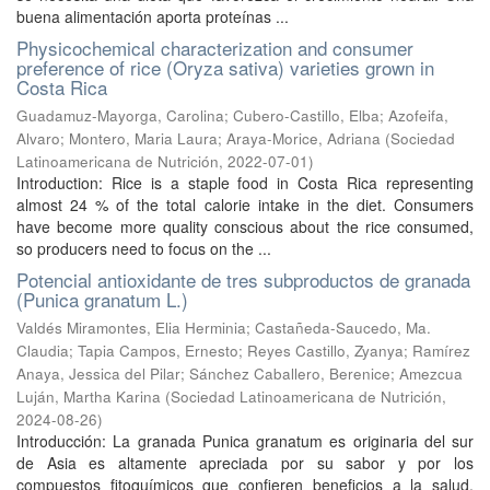
buena alimentación aporta proteínas ...
Physicochemical characterization and consumer
preference of rice (Oryza sativa) varieties grown in
Costa Rica
Guadamuz-Mayorga, Carolina
;
Cubero-Castillo, Elba
;
Azofeifa,
Alvaro
;
Montero, Maria Laura
;
Araya-Morice, Adriana
(
Sociedad
Latinoamericana de Nutrición
,
2022-07-01
)
Introduction: Rice is a staple food in Costa Rica representing
almost 24 % of the total calorie intake in the diet. Consumers
have become more quality conscious about the rice consumed,
so producers need to focus on the ...
Potencial antioxidante de tres subproductos de granada
(Punica granatum L.)
Valdés Miramontes, Elia Herminia
;
Castañeda-Saucedo, Ma.
Claudia
;
Tapia Campos, Ernesto
;
Reyes Castillo, Zyanya
;
Ramírez
Anaya, Jessica del Pilar
;
Sánchez Caballero, Berenice
;
Amezcua
Luján, Martha Karina
(
Sociedad Latinoamericana de Nutrición
,
2024-08-26
)
Introducción: La granada Punica granatum es originaria del sur
de Asia es altamente apreciada por su sabor y por los
compuestos fitoquímicos que confieren beneficios a la salud.