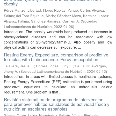
obesity
Pérez Manzo, Libertad
;
Flores Ruelas, Yunue
;
Cortés Alvarez,
Salma
;
del Toro Equihua, Mario
;
Sánchez Meza, Karmina
;
López
Alcaraz, Fátima
;
Sánchez-Ramírez, Carmen A.
(
Sociedad
Latinoamericana de Nutrición
,
2022-04-26
)
Introduction. The obesity worldwide has produced an increase in
obesity-related diseases and can be associated with low
concentrations of 25-hydroxyvitamin-D. Also obesity and low
physical activity can decrease sun exposure, ...
Resting Energy Expenditure, comparison of predictive
formulas with bioimpedance: Peruvian population
Talavera, Jesús E.
;
Correa López, Lucy E.
;
De La Cruz-Vargas,
Jhony A.
(
Sociedad Latinoamericana de Nutrición
,
2024-05-13
)
Introduction: In areas with limited access to healthcare systems,
Resting Energy Expenditure (REE) estimation is performed using
predictive equations to calculate an individual’s caloric
requirement. One problem is that ...
Revisión sistemática de programas de intervención
para promover hábitos saludables de actividad física y
nutrición en escolares españoles
Gámez-Calvo, Luisa
;
Hernández-Beltrán, Víctor
;
Pimienta-