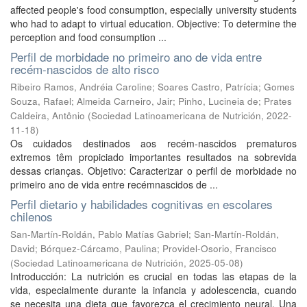
affected people's food consumption, especially university students
who had to adapt to virtual education. Objective: To determine the
perception and food consumption ...
Perfil de morbidade no primeiro ano de vida entre
recém-nascidos de alto risco
Ribeiro Ramos, Andréia Caroline
;
Soares Castro, Patrícia
;
Gomes
Souza, Rafael
;
Almeida Carneiro, Jair
;
Pinho, Lucineia de
;
Prates
Caldeira, Antônio
(
Sociedad Latinoamericana de Nutrición
,
2022-
11-18
)
Os cuidados destinados aos recém-nascidos prematuros
extremos têm propiciado importantes resultados na sobrevida
dessas crianças. Objetivo: Caracterizar o perfil de morbidade no
primeiro ano de vida entre recémnascidos de ...
Perfil dietario y habilidades cognitivas en escolares
chilenos
San-Martín-Roldán, Pablo Matías Gabriel
;
San-Martín-Roldán,
David
;
Bórquez-Cárcamo, Paulina
;
Providel-Osorio, Francisco
(
Sociedad Latinoamericana de Nutrición
,
2025-05-08
)
Introducción: La nutrición es crucial en todas las etapas de la
vida, especialmente durante la infancia y adolescencia, cuando
se necesita una dieta que favorezca el crecimiento neural. Una