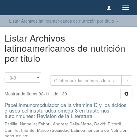
Camb
naveg
Listar Archivos latinoamericanos de nutrición por título
Listar Archivos
latinoamericanos de nutrición
por título
Ir
Mostrando ítems 92-111 de 130
Papel inmunomodulador de la vitamina D y los ácidos
grasos poliinsaturados omega-3 en trastornos
autoinmunes: Revisión de la Literatura
Padilla, Nathalia
;
Fabbri, Andrea
;
Della-Morte, David
;
Ricordi,
Camillo
;
Infante, Marco
(
Sociedad Latinoamericana de Nutrición
,
2023-07-23
)