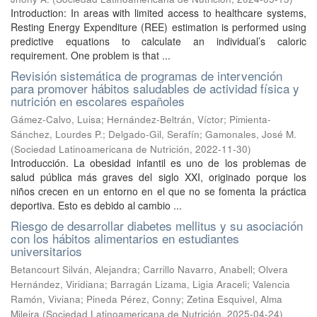
Introduction: In areas with limited access to healthcare systems,
Resting Energy Expenditure (REE) estimation is performed using
predictive equations to calculate an individual’s caloric
requirement. One problem is that ...
Revisión sistemática de programas de intervención
para promover hábitos saludables de actividad física y
nutrición en escolares españoles
Gámez-Calvo, Luisa
;
Hernández-Beltrán, Víctor
;
Pimienta-
Sánchez, Lourdes P.
;
Delgado-Gil, Serafín
;
Gamonales, José M.
(
Sociedad Latinoamericana de Nutrición
,
2022-11-30
)
Introducción. La obesidad infantil es uno de los problemas de
salud pública más graves del siglo XXI, originado porque los
niños crecen en un entorno en el que no se fomenta la práctica
deportiva. Esto es debido al cambio ...
Riesgo de desarrollar diabetes mellitus y su asociación
con los hábitos alimentarios en estudiantes
universitarios
Betancourt Silván, Alejandra
;
Carrillo Navarro, Anabell
;
Olvera
Hernández, Viridiana
;
Barragán Lizama, Ligia Araceli
;
Valencia
Ramón, Viviana
;
Pineda Pérez, Conny
;
Zetina Esquivel, Alma
Mileira
(
Sociedad Latinoamericana de Nutrición
,
2025-04-24
)