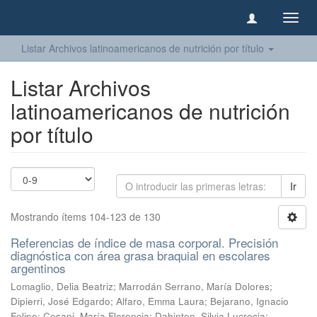
Camb
naveg
Listar Archivos latinoamericanos de nutrición por título
Listar Archivos
latinoamericanos de nutrición
por título
Ir
Mostrando ítems 104-123 de 130
Referencias de índice de masa corporal. Precisión
diagnóstica con área grasa braquial en escolares
argentinos
Lomaglio, Delia Beatriz
;
Marrodán Serrano, María Dolores
;
Dipierri, José Edgardo
;
Alfaro, Emma Laura
;
Bejarano, Ignacio
Felipe
;
Cesani, María Florencia
;
Dahinten, Silvia Lucrecia
;