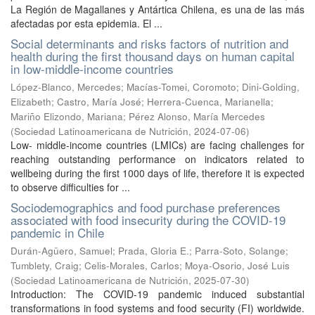
La Región de Magallanes y Antártica Chilena, es una de las más
afectadas por esta epidemia. El ...
Social determinants and risks factors of nutrition and
health during the first thousand days on human capital
in low-middle-income countries
López-Blanco, Mercedes
;
Macías-Tomei, Coromoto
;
Dini-Golding,
Elizabeth
;
Castro, María José
;
Herrera-Cuenca, Marianella
;
Mariño Elizondo, Mariana
;
Pérez Alonso, María Mercedes
(
Sociedad Latinoamericana de Nutrición
,
2024-07-06
)
Low- middle-income countries (LMICs) are facing challenges for
reaching outstanding performance on indicators related to
wellbeing during the first 1000 days of life, therefore it is expected
to observe difficulties for ...
Sociodemographics and food purchase preferences
associated with food insecurity during the COVID-19
pandemic in Chile
Durán-Agüero, Samuel
;
Prada, Gloria E.
;
Parra-Soto, Solange
;
Tumblety, Craig
;
Celis-Morales, Carlos
;
Moya-Osorio, José Luis
(
Sociedad Latinoamericana de Nutrición
,
2025-07-30
)
Introduction: The COVID-19 pandemic induced substantial
transformations in food systems and food security (FI) worldwide.