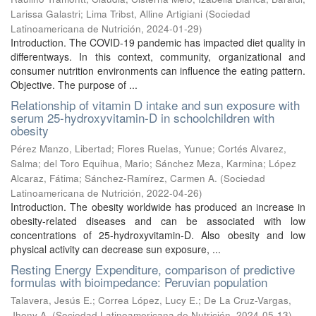
Larissa Galastri
;
Lima Tribst, Alline Artigiani
(
Sociedad
Latinoamericana de Nutrición
,
2024-01-29
)
Introduction. The COVID-19 pandemic has impacted diet quality in
differentways. In this context, community, organizational and
consumer nutrition environments can influence the eating pattern.
Objective. The purpose of ...
Relationship of vitamin D intake and sun exposure with
serum 25-hydroxyvitamin-D in schoolchildren with
obesity
Pérez Manzo, Libertad
;
Flores Ruelas, Yunue
;
Cortés Alvarez,
Salma
;
del Toro Equihua, Mario
;
Sánchez Meza, Karmina
;
López
Alcaraz, Fátima
;
Sánchez-Ramírez, Carmen A.
(
Sociedad
Latinoamericana de Nutrición
,
2022-04-26
)
Introduction. The obesity worldwide has produced an increase in
obesity-related diseases and can be associated with low
concentrations of 25-hydroxyvitamin-D. Also obesity and low
physical activity can decrease sun exposure, ...
Resting Energy Expenditure, comparison of predictive
formulas with bioimpedance: Peruvian population
Talavera, Jesús E.
;
Correa López, Lucy E.
;
De La Cruz-Vargas,
Jhony A.
(
Sociedad Latinoamericana de Nutrición
,
2024-05-13
)