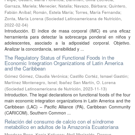
Garraza, Mariela
;
Menecier, Natalia
;
Navazo, Bárbara
;
Quintero,
Fabián Aníbal
;
Román, Estela María
;
Torres, María Fernanda
;
Zonta, María Lorena
(
Sociedad Latinoamericana de Nutrición
,
2022-02-04
)
Introducción. El índice de masa corporal (IMC) es una eficaz
herramienta para detectar la sobrecarga ponderal en niños y
adolescentes, asociado a la adiposidad corporal. Objetivo.
Analizar la concordancia, sensibilidad y ...
The Regulatory Status of Functional Foods in the
Economic Integration Organizations of Latin America
and the Caribbean
Gómez Gómez, Claudia Verónica
;
Castillo Cortéz, Ismael Gastón
;
Martínez Montenegro, Isnel
;
Ibañez San Martín, O. Lorena
(
Sociedad Latinoamericana de Nutrición
,
2023-11-13
)
Introduction. The legal declarations on functional foods of the four
main economic integration organizations in Latin America and the
Caribbean (LAC) – Pacific Alliance (PA), Caribbean Community
(CARICOM), Southern Common ...
Relación del consumo de calcio con el síndrome
metabólico en adultos de la Amazonía Ecuatoriana
Mendoza Bone, Kenia Katiusca
;
Abril-Merizalde, Dennys