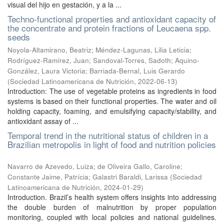
visual del hijo en gestación, y a la ...
Techno-functional properties and antioxidant capacity of
the concentrate and protein fractions of Leucaena spp.
seeds
Noyola-Altamirano, Beatriz
;
Méndez-Lagunas, Lilia Leticia
;
Rodríguez-Ramírez, Juan
;
Sandoval-Torres, Sadoth
;
Aquino-
González, Laura Victoria
;
Barriada-Bernal, Luis Gerardo
(
Sociedad Latinoamericana de Nutrición
,
2022-06-13
)
Introduction: The use of vegetable proteins as ingredients in food
systems is based on their functional properties. The water and oil
holding capacity, foaming, and emulsifying capacity/stability, and
antioxidant assay of ...
Temporal trend in the nutritional status of children in a
Brazilian metropolis in light of food and nutrition policies
Navarro de Azevedo, Luiza
;
de Oliveira Gallo, Caroline
;
Constante Jaime, Patrícia
;
Galastri Baraldi, Larissa
(
Sociedad
Latinoamericana de Nutrición
,
2024-01-29
)
Introduction. Brazil’s health system offers insights into addressing
the double burden of malnutrition by proper population
monitoring, coupled with local policies and national guidelines.