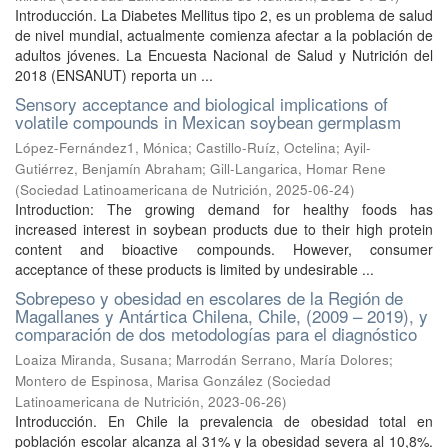
Introducción. La Diabetes Mellitus tipo 2, es un problema de salud
de nivel mundial, actualmente comienza afectar a la población de
adultos jóvenes. La Encuesta Nacional de Salud y Nutrición del
2018 (ENSANUT) reporta un ...
Sensory acceptance and biological implications of
volatile compounds in Mexican soybean germplasm
López-Fernández1, Mónica
;
Castillo-Ruíz, Octelina
;
Ayil-
Gutiérrez, Benjamín Abraham
;
Gill-Langarica, Homar Rene
(
Sociedad Latinoamericana de Nutrición
,
2025-06-24
)
Introduction: The growing demand for healthy foods has
increased interest in soybean products due to their high protein
content and bioactive compounds. However, consumer
acceptance of these products is limited by undesirable ...
Sobrepeso y obesidad en escolares de la Región de
Magallanes y Antártica Chilena, Chile, (2009 – 2019), y
comparación de dos metodologías para el diagnóstico
Loaiza Miranda, Susana
;
Marrodán Serrano, María Dolores
;
Montero de Espinosa, Marisa González
(
Sociedad
Latinoamericana de Nutrición
,
2023-06-26
)
Introducción. En Chile la prevalencia de obesidad total en
población escolar alcanza al 31% y la obesidad severa al 10,8%.