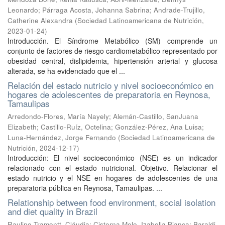
Leonardo
;
Párraga Acosta, Johanna Sabrina
;
Andrade-Trujillo,
Catherine Alexandra
(
Sociedad Latinoamericana de Nutrición
,
2023-01-24
)
Introducción. El Síndrome Metabólico (SM) comprende un
conjunto de factores de riesgo cardiometabólico representado por
obesidad central, dislipidemia, hipertensión arterial y glucosa
alterada, se ha evidenciado que el ...
Relación del estado nutricio y nivel socioeconómico en
hogares de adolescentes de preparatoria en Reynosa,
Tamaulipas
Arredondo-Flores, María Nayely
;
Alemán-Castillo, SanJuana
Elizabeth
;
Castillo-Ruíz, Octelina
;
González-Pérez, Ana Luisa
;
Luna-Hernández, Jorge Fernando
(
Sociedad Latinoamericana de
Nutrición
,
2024-12-17
)
Introducción: El nivel socioeconómico (NSE) es un indicador
relacionado con el estado nutricional. Objetivo. Relacionar el
estado nutricio y el NSE en hogares de adolescentes de una
preparatoria pública en Reynosa, Tamaulipas. ...
Relationship between food environment, social isolation
and diet quality in Brazil
Raulino Tramontt, Cláudia
;
Cisterna Melo, Izabella Bianca
;
Baraldi,