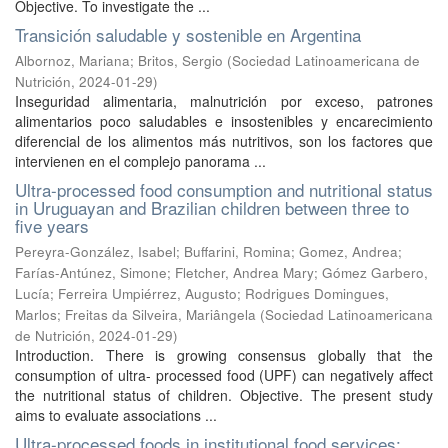
Objective. To investigate the ...
Transición saludable y sostenible en Argentina
Albornoz, Mariana
;
Britos, Sergio
(
Sociedad Latinoamericana de
Nutrición
,
2024-01-29
)
Inseguridad alimentaria, malnutrición por exceso, patrones
alimentarios poco saludables e insostenibles y encarecimiento
diferencial de los alimentos más nutritivos, son los factores que
intervienen en el complejo panorama ...
Ultra-processed food consumption and nutritional status
in Uruguayan and Brazilian children between three to
five years
Pereyra-González, Isabel
;
Buffarini, Romina
;
Gomez, Andrea
;
Farías-Antúnez, Simone
;
Fletcher, Andrea Mary
;
Gómez Garbero,
Lucía
;
Ferreira Umpiérrez, Augusto
;
Rodrigues Domingues,
Marlos
;
Freitas da Silveira, Mariângela
(
Sociedad Latinoamericana
de Nutrición
,
2024-01-29
)
Introduction. There is growing consensus globally that the
consumption of ultra- processed food (UPF) can negatively affect
the nutritional status of children. Objective. The present study
aims to evaluate associations ...
Ultra-processed foods in institutional food services: