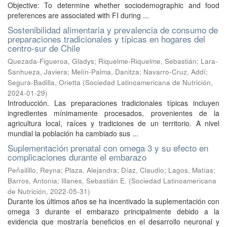
Objective: To determine whether sociodemographic and food
preferences are associated with FI during ...
Sostenibilidad alimentaria y prevalencia de consumo de
preparaciones tradicionales y típicas en hogares del
centro-sur de Chile
Quezada-Figueroa, Gladys
;
Riquelme-Riquelme, Sebastián
;
Lara-
Sanhueza, Javiera
;
Melín-Palma, Danitza
;
Navarro-Cruz, Addí
;
Segura-Badilla, Orietta
(
Sociedad Latinoamericana de Nutrición
,
2024-01-29
)
Introducción. Las preparaciones tradicionales típicas incluyen
ingredientes mínimamente procesados, provenientes de la
agricultura local, raíces y tradiciones de un territorio. A nivel
mundial la población ha cambiado sus ...
Suplementación prenatal con omega 3 y su efecto en
complicaciones durante el embarazo
Peñailillo, Reyna
;
Plaza, Alejandra
;
Díaz, Claudio
;
Lagos, Matías
;
Barros, Antonia
;
Illanes, Sebastián E.
(
Sociedad Latinoamericana
de Nutrición
,
2022-05-31
)
Durante los últimos años se ha incentivado la suplementación con
omega 3 durante el embarazo principalmente debido a la
evidencia que mostraría beneficios en el desarrollo neuronal y