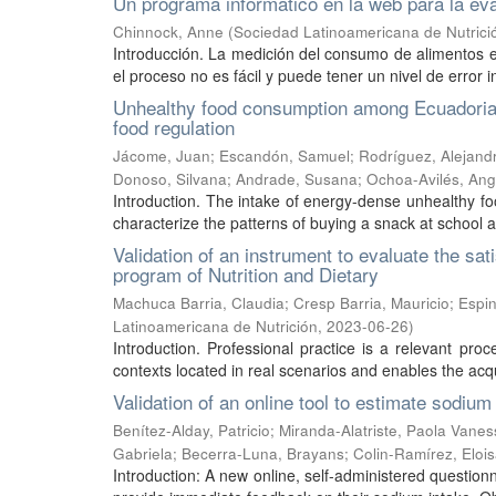
Un programa informático en la web para la eva
Chinnock, Anne
(
Sociedad Latinoamericana de Nutrici
Introducción. La medición del consumo de alimentos es
el proceso no es fácil y puede tener un nivel de error i
Unhealthy food consumption among Ecuadorian c
food regulation
Jácome, Juan
;
Escandón, Samuel
;
Rodríguez, Alejand
Donoso, Silvana
;
Andrade, Susana
;
Ochoa-Avilés, Ang
Introduction. The intake of energy-dense unhealthy foo
characterize the patterns of buying a snack at school a
Validation of an instrument to evaluate the sati
program of Nutrition and Dietary
Machuca Barria, Claudia
;
Cresp Barria, Mauricio
;
Espi
Latinoamericana de Nutrición
,
2023-06-26
)
Introduction. Professional practice is a relevant pr
contexts located in real scenarios and enables the acqui
Validation of an online tool to estimate sodiu
Benítez-Alday, Patricio
;
Miranda-Alatriste, Paola Vanes
Gabriela
;
Becerra-Luna, Brayans
;
Colin-Ramírez, Eloi
Introduction: A new online, self-administered questio