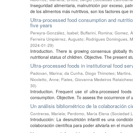
Inseguridad alimentaria, malnutrición por exceso, pat
de los alimentos más nutritivos, son los factores que 
Ultra-processed food consumption and nutritio
five years
Pereyra-González, Isabel
;
Buffarini, Romina
;
Gomez, A
Ferreira Umpiérrez, Augusto
;
Rodrigues Domingues, M
2024-01-29
)
Introduction. There is growing consensus globally t
nutritional status of children. Objective. The present st
Ultra-processed foods in institutional food ser
Padovan, Marina
;
da Cunha, Diogo Thimoteo
;
Martins,
Nicoletto, Anne
;
Fiates, Giovanna Medeiros Rataiches
30
)
Introduction. Frequent use of ultra-processed food
consumption. Objective. To assess the occurrence of ul
Un análisis bibliométrico de la colaboración ci
Contreras, Mariela
;
Perdomo, María Elena
(
Sociedad L
Introducción: La desnutrición infantil es una condició
colaboración científica para poder aliviarla en el mundo