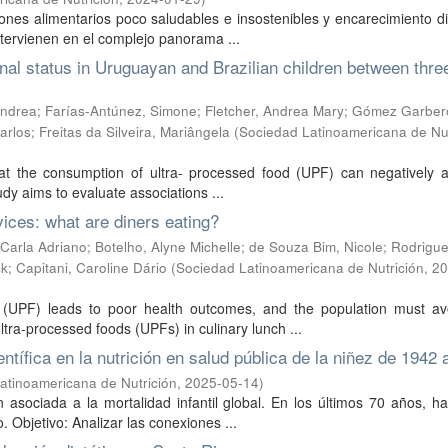
rones alimentarios poco saludables e insostenibles y encarecimiento di
intervienen en el complejo panorama ...
nal status in Uruguayan and Brazilian children between thre
ndrea
;
Farías-Antúnez, Simone
;
Fletcher, Andrea Mary
;
Gómez Garbero
arlos
;
Freitas da Silveira, Mariângela
(
Sociedad Latinoamericana de Nut
hat the consumption of ultra- processed food (UPF) can negatively a
udy aims to evaluate associations ...
vices: what are diners eating?
 Carla Adriano
;
Botelho, Alyne Michelle
;
de Souza Bim, Nicole
;
Rodrigu
ck
;
Capitani, Caroline Dário
(
Sociedad Latinoamericana de Nutrición
,
20
s (UPF) leads to poor health outcomes, and the population must avo
tra-processed foods (UPFs) in culinary lunch ...
entífica en la nutrición en salud pública de la niñez de 1942
atinoamericana de Nutrición
,
2025-05-14
)
n asociada a la mortalidad infantil global. En los últimos 70 años, ha
. Objetivo: Analizar las conexiones ...