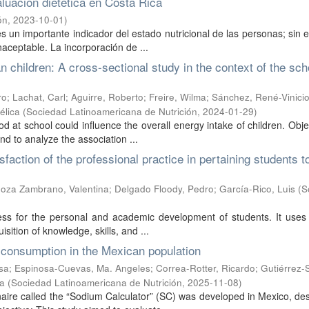
luación dietética en Costa Rica
ón
,
2023-10-01
)
 un importante indicador del estado nutricional de las personas; sin
naceptable. La incorporación de ...
hildren: A cross-sectional study in the context of the sch
ro
;
Lachat, Carl
;
Aguirre, Roberto
;
Freire, Wilma
;
Sánchez, René-Vinici
élica
(
Sociedad Latinoamericana de Nutrición
,
2024-01-29
)
d at school could influence the overall energy intake of children. Obje
nd to analyze the association ...
sfaction of the professional practice in pertaining students t
noza Zambrano, Valentina
;
Delgado Floody, Pedro
;
García-Rico, Luis
(
S
ocess for the personal and academic development of students. It uses
sition of knowledge, skills, and ...
m consumption in the Mexican population
sa
;
Espinosa-Cuevas, Ma. Angeles
;
Correa-Rotter, Ricardo
;
Gutiérrez-
sa
(
Sociedad Latinoamericana de Nutrición
,
2025-11-08
)
nnaire called the “Sodium Calculator” (SC) was developed in Mexico, de