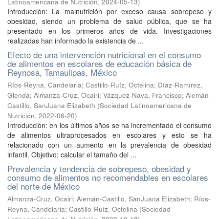
Latinoamericana de Nutrición
,
2024-05-13
)
Introducción: La malnutrición por exceso causa sobrepeso y
obesidad, siendo un problema de salud pública, que se ha
presentado en los primeros años de vida. Investigaciones
realizadas han informado la existencia de ...
Efecto de una intervención nutricional en el consumo
de alimentos en escolares de educación básica de
Reynosa, Tamaulipas, México
Ríos-Reyna, Candelaria
;
Castillo-Ruíz, Octelina
;
Díaz-Ramírez,
Glenda
;
Almanza-Cruz, Ocairi
;
Vázquez-Nava, Francisco
;
Alemán-
Castillo, SanJuana Elizabeth
(
Sociedad Latinoamericana de
Nutrición
,
2022-06-20
)
Introducción: en los últimos años se ha incrementado el consumo
de alimentos ultraprocesados en escolares y esto se ha
relacionado con un aumento en la prevalencia de obesidad
infantil. Objetivo: calcular el tamaño del ...
Prevalencia y tendencia de sobrepeso, obesidad y
consumo de alimentos no recomendables en escolares
del norte de México
Almanza-Cruz, Ocairi
;
Alemán-Castillo, SanJuana Elizabeth
;
Ríos-
Reyna, Candelaria
;
Castillo-Ruíz, Octelina
(
Sociedad