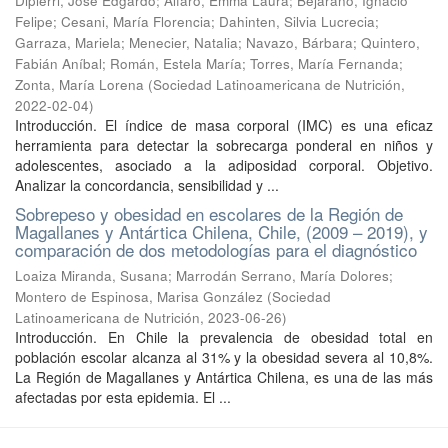
Dipierri, José Edgardo
;
Alfaro, Emma Laura
;
Bejarano, Ignacio
Felipe
;
Cesani, María Florencia
;
Dahinten, Silvia Lucrecia
;
Garraza, Mariela
;
Menecier, Natalia
;
Navazo, Bárbara
;
Quintero,
Fabián Aníbal
;
Román, Estela María
;
Torres, María Fernanda
;
Zonta, María Lorena
(
Sociedad Latinoamericana de Nutrición
,
2022-02-04
)
Introducción. El índice de masa corporal (IMC) es una eficaz
herramienta para detectar la sobrecarga ponderal en niños y
adolescentes, asociado a la adiposidad corporal. Objetivo.
Analizar la concordancia, sensibilidad y ...
Sobrepeso y obesidad en escolares de la Región de
Magallanes y Antártica Chilena, Chile, (2009 – 2019), y
comparación de dos metodologías para el diagnóstico
Loaiza Miranda, Susana
;
Marrodán Serrano, María Dolores
;
Montero de Espinosa, Marisa González
(
Sociedad
Latinoamericana de Nutrición
,
2023-06-26
)
Introducción. En Chile la prevalencia de obesidad total en
población escolar alcanza al 31% y la obesidad severa al 10,8%.
La Región de Magallanes y Antártica Chilena, es una de las más
afectadas por esta epidemia. El ...