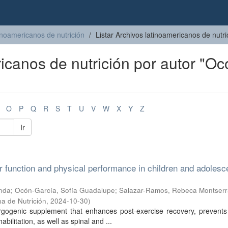
inoamericanos de nutrición
Listar Archivos latinoamericanos de nutri
ricanos de nutrición por autor "Oc
O
P
Q
R
S
T
U
V
W
X
Y
Z
Ir
r function and physical performance in children and adolesc
nda
;
Ocón-García, Sofía Guadalupe
;
Salazar-Ramos, Rebeca Montserr
a de Nutrición
,
2024-10-30
)
ergogenic supplement that enhances post-exercise recovery, prevents 
bilitation, as well as spinal and ...