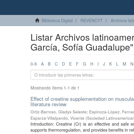
Biblioteca Digital
REVENCYT
Archivos lat
Listar Archivos latinoame
García, Sofía Guadalupe"
0-9
A
B
C
D
E
F
G
H
I
J
K
L
M
N
Mostrando ítems 1-1 de 1
Effect of creatine supplementation on muscula
literature review
Ortiz-Barroso, Gladys Seleste
;
Espinoza-López, Ferna
Esparza-Villalpando, Vicente
(
Sociedad Latinoamerican
Introduction: Creatine (Cr) is an effective and safe 
supports thermoregulation, and provides benefits in reha