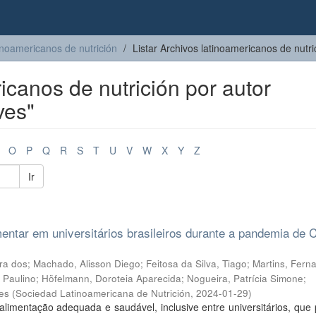
inoamericanos de nutrición
Listar Archivos latinoamericanos de nutri
icanos de nutrición por autor
ves"
O
P
Q
R
S
T
U
V
W
X
Y
Z
Ir
entar em universitários brasileiros durante a pandemia de
ira dos
;
Machado, Alisson Diego
;
Feitosa da Silva, Tiago
;
Martins, Fern
 Paulino
;
Höfelmann, Doroteia Aparecida
;
Nogueira, Patrícia Simone
;
es
(
Sociedad Latinoamericana de Nutrición
,
2024-01-29
)
limentação adequada e saudável, inclusive entre universitários, que