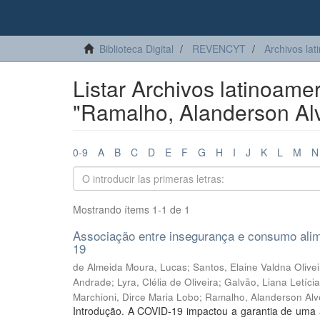
Biblioteca Digital
REVENCYT
Archivos lat
Listar Archivos latinoamer
"Ramalho, Alanderson Al
0-9
A
B
C
D
E
F
G
H
I
J
K
L
M
N
Mostrando ítems 1-1 de 1
Associação entre insegurança e consumo alim
19
de Almeida Moura, Lucas
;
Santos, Elaine Valdna Olive
Andrade
;
Lyra, Clélia de Oliveira
;
Galvão, Liana Letícia
Marchioni, Dirce Maria Lobo
;
Ramalho, Alanderson Alv
Introdução. A COVID-19 impactou a garantia de uma a