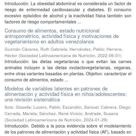
Introducción. La obesidad abdominal es considerada un factor de
riesgo de enfermedad cardiovascular y diabetes. El consumo
excesivo episódico de alcohol y la inactividad física también son
factores de riesgo comportamentales ...
Consumo de alimentos, estado nutricional
antropométrico, actividad física y motivaciones de
vegetarianismo en adultos venezolanos
Guzmán Cáceres, Ruth Gabriela
;
Hernández, Pablo
;
Herrera,
Héctor
(
Sociedad Latinoamericana de Nutrición
,
2022-06-01
)
Introducción: las dietas vegetarianas o que evitan las carnes
animales incluyen a las dietas ovolactovegetarianas, veganas,
entre otras variantes basadas en plantas. Objetivo: caracterizar el
consumo de alimentos, estado ...
Modelos de variables latentes en patrones de
alimentación y actividad física en niños/adolescentes:
una revisión sistemática
Soto, Gisselle
;
Lucero, Pablo
;
Escandón, Samuel
;
Cabrera, Diego
;
Cerrada, Mariela
;
Sánchez, René-Vinicio
;
Andrade, Susana
(
Sociedad Latinoamericana de Nutrición
,
2024-01-29
)
Introducción. Debido a la poca evidencia sobre el modelamiento
de los patrones de alimentación y actividad física (AF), basado en