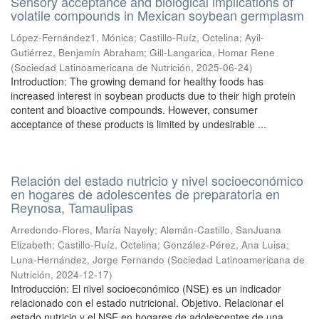
Sensory acceptance and biological implications of
volatile compounds in Mexican soybean germplasm
López-Fernández1, Mónica
;
Castillo-Ruíz, Octelina
;
Ayil-
Gutiérrez, Benjamín Abraham
;
Gill-Langarica, Homar Rene
(
Sociedad Latinoamericana de Nutrición
,
2025-06-24
)
Introduction: The growing demand for healthy foods has
increased interest in soybean products due to their high protein
content and bioactive compounds. However, consumer
acceptance of these products is limited by undesirable ...
Relación del estado nutricio y nivel socioeconómico
en hogares de adolescentes de preparatoria en
Reynosa, Tamaulipas
Arredondo-Flores, María Nayely
;
Alemán-Castillo, SanJuana
Elizabeth
;
Castillo-Ruíz, Octelina
;
González-Pérez, Ana Luisa
;
Luna-Hernández, Jorge Fernando
(
Sociedad Latinoamericana de
Nutrición
,
2024-12-17
)
Introducción: El nivel socioeconómico (NSE) es un indicador
relacionado con el estado nutricional. Objetivo. Relacionar el
estado nutricio y el NSE en hogares de adolescentes de una