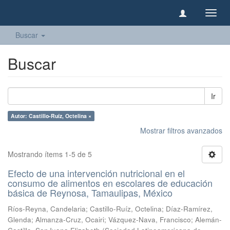
Camb
naveg
Buscar
Buscar
Ir
Autor: Castillo-Ruíz, Octelina ×
Mostrar filtros avanzados
Mostrando ítems 1-5 de 5
Efecto de una intervención nutricional en el
consumo de alimentos en escolares de educación
básica de Reynosa, Tamaulipas, México
Ríos-Reyna, Candelaria
;
Castillo-Ruíz, Octelina
;
Díaz-Ramírez,
Glenda
;
Almanza-Cruz, Ocairi
;
Vázquez-Nava, Francisco
;
Alemán-