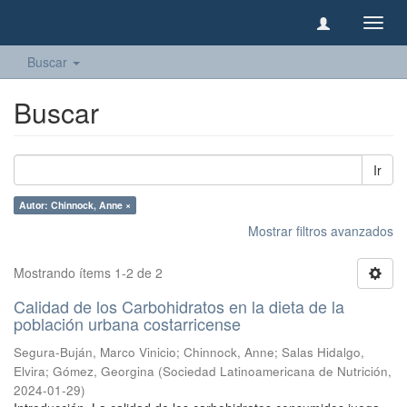
Camb
naveg
Buscar
Buscar
Ir
Autor: Chinnock, Anne ×
Mostrar filtros avanzados
Mostrando ítems 1-2 de 2
Calidad de los Carbohidratos en la dieta de la
población urbana costarricense
Segura-Buján, Marco Vinicio
;
Chinnock, Anne
;
Salas Hidalgo,
Elvira
;
Gómez, Georgina
(
Sociedad Latinoamericana de Nutrición
,
2024-01-29
)