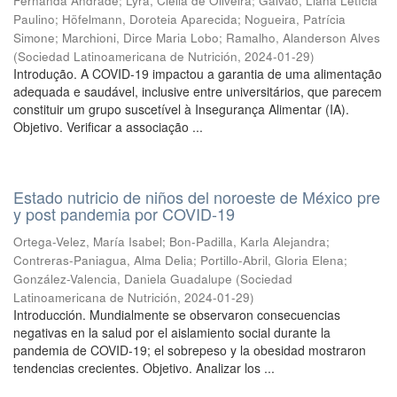
Fernanda Andrade
;
Lyra, Clélia de Oliveira
;
Galvão, Liana Letícia
Paulino
;
Höfelmann, Doroteia Aparecida
;
Nogueira, Patrícia
Simone
;
Marchioni, Dirce Maria Lobo
;
Ramalho, Alanderson Alves
(
Sociedad Latinoamericana de Nutrición
,
2024-01-29
)
Introdução. A COVID-19 impactou a garantia de uma alimentação
adequada e saudável, inclusive entre universitários, que parecem
constituir um grupo suscetível à Insegurança Alimentar (IA).
Objetivo. Verificar a associação ...
Estado nutricio de niños del noroeste de México pre
y post pandemia por COVID-19
Ortega-Velez, María Isabel
;
Bon-Padilla, Karla Alejandra
;
Contreras-Paniagua, Alma Delia
;
Portillo-Abril, Gloria Elena
;
González-Valencia, Daniela Guadalupe
(
Sociedad
Latinoamericana de Nutrición
,
2024-01-29
)
Introducción. Mundialmente se observaron consecuencias
negativas en la salud por el aislamiento social durante la
pandemia de COVID-19; el sobrepeso y la obesidad mostraron
tendencias crecientes. Objetivo. Analizar los ...