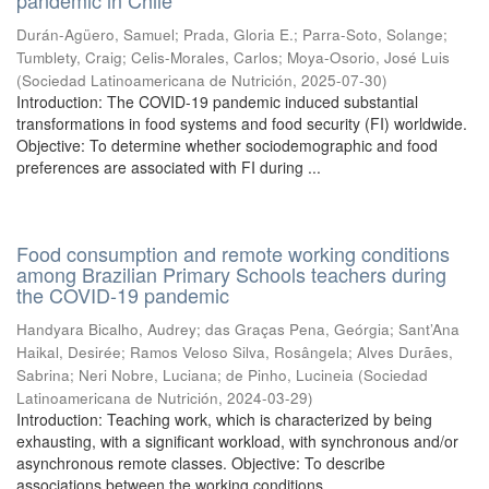
pandemic in Chile
Durán-Agüero, Samuel
;
Prada, Gloria E.
;
Parra-Soto, Solange
;
Tumblety, Craig
;
Celis-Morales, Carlos
;
Moya-Osorio, José Luis
(
Sociedad Latinoamericana de Nutrición
,
2025-07-30
)
Introduction: The COVID-19 pandemic induced substantial
transformations in food systems and food security (FI) worldwide.
Objective: To determine whether sociodemographic and food
preferences are associated with FI during ...
Food consumption and remote working conditions
among Brazilian Primary Schools teachers during
the COVID-19 pandemic
Handyara Bicalho, Audrey
;
das Graças Pena, Geórgia
;
Sant’Ana
Haikal, Desirée
;
Ramos Veloso Silva, Rosângela
;
Alves Durães,
Sabrina
;
Neri Nobre, Luciana
;
de Pinho, Lucineia
(
Sociedad
Latinoamericana de Nutrición
,
2024-03-29
)
Introduction: Teaching work, which is characterized by being
exhausting, with a significant workload, with synchronous and/or
asynchronous remote classes. Objective: To describe
associations between the working conditions ...