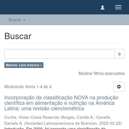
Camb
naveg
Buscar
Buscar
Ir
Materia: Latin America ×
Mostrar filtros avanzados
Mostrando ítems 1-4 de 4
Incorporação da classificação NOVA na produção
científica em alimentação e nutrição na América
Latina: uma revisão cienciométrica
Cunha, Vivian Costa Resende
;
Borges, Camila A.
;
Canella,
Daniela S.
(
Sociedad Latinoamericana de Nutrición
,
2022-02-22
)
Introdução. Em 2009, foi proposta uma classificação de