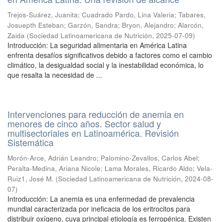
Trejos-Suárez, Juanita
;
Cuadrado Pardo, Lina Valeria
;
Tabares,
Josuepth Esteban
;
Garzón, Sandra
;
Bryon, Alejandro
;
Alarcón,
Zaida
(
Sociedad Latinoamericana de Nutrición
,
2025-07-09
)
Introducción: La seguridad alimentaria en América Latina
enfrenta desafíos significativos debido a factores como el cambio
climático, la desigualdad social y la inestabilidad económica, lo
que resalta la necesidad de ...
Intervenciones para reducción de anemia en
menores de cinco años. Sector salud y
multisectoriales en Latinoamérica. Revisión
Sistemática
Morón-Arce, Adrián Leandro
;
Palomino-Zevallos, Carlos Abel
;
Peralta-Medina, Ariana Nicole
;
Lama Morales, Ricardo Aldo
;
Vela-
Ruiz1, José M.
(
Sociedad Latinoamericana de Nutrición
,
2024-08-
07
)
Introducción: La anemia es una enfermedad de prevalencia
mundial caracterizada por ineficacia de los eritrocitos para
distribuir oxígeno, cuya principal etiología es ferropénica. Existen