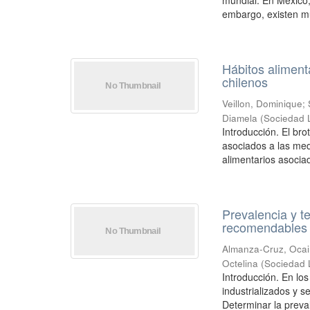
mundial. En México,
embargo, existen mu
Hábitos aliment
chilenos
Veillon, Dominique
;
Diamela
(
Sociedad 
Introducción. El br
asociados a las med
alimentarios asociad
Prevalencia y 
recomendables 
Almanza-Cruz, Ocai
Octelina
(
Sociedad 
Introducción. En lo
industrializados y 
Determinar la preval