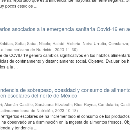
 se ha reportado que esta influencia fue mayoritariamente negativa. Si
y pocos estudios ...
arios asociados a la emergencia sanitaria Covid-19 en a
Saldías, Sofía
;
Saba, Nicole
;
Halabí, Victoria
;
Neira Urrutia, Constanza
Latinoamericana de Nutrición
,
2023-11-30
)
ote de COVID-19 generó cambios significativos en los hábitos alimentari
idas de confinamiento y distanciamiento social. Objetivo. Evaluar los h
os a la ...
tendencia de sobrepeso, obesidad y consumo de aliment
en escolares del norte de México
ri
;
Alemán-Castillo, SanJuana Elizabeth
;
Ríos-Reyna, Candelaria
;
Casti
Latinoamericana de Nutrición
,
2023-10-18
)
s refrigerios escolares se ha incrementado el consumo de los productos
se ha observado una disminución en la ingesta de alimentos frescos. Obj
encia y tendencia ...