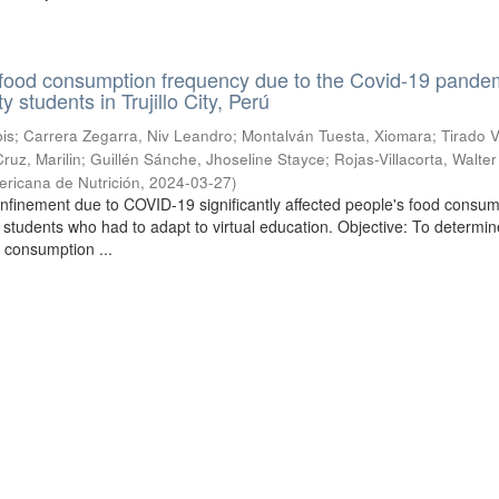
 food consumption frequency due to the Covid-19 pande
 students in Trujillo City, Perú
is
;
Carrera Zegarra, Niv Leandro
;
Montalván Tuesta, Xiomara
;
Tirado V
ruz, Marilin
;
Guillén Sánche, Jhoseline Stayce
;
Rojas-Villacorta, Walter
ricana de Nutrición
,
2024-03-27
)
onfinement due to COVID-19 significantly affected people's food consum
y students who had to adapt to virtual education. Objective: To determin
 consumption ...