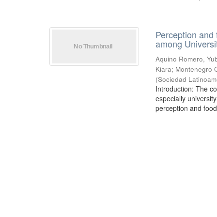
Perception and
among University
Aquino Romero, Yub
Kiara
;
Montenegro C
(
Sociedad Latinoame
Introduction: The c
especially universit
perception and food