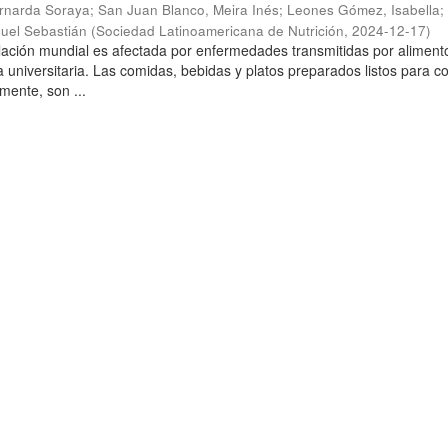
rnarda Soraya
;
San Juan Blanco, Meira Inés
;
Leones Gómez, Isabella
;
uel Sebastián
(
Sociedad Latinoamericana de Nutrición
,
2024-12-17
)
blación mundial es afectada por enfermedades transmitidas por aliment
la universitaria. Las comidas, bebidas y platos preparados listos para 
amente, son ...