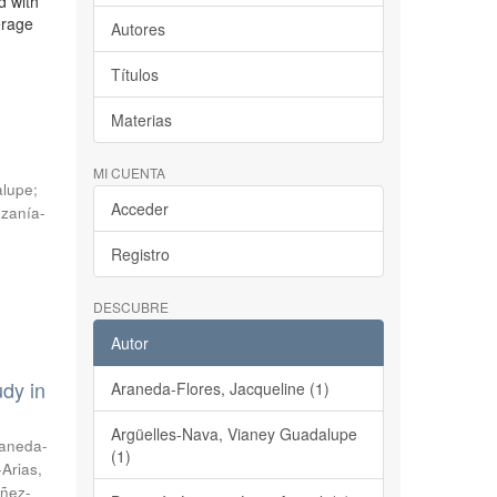
d with
erage
Autores
Títulos
Materias
MI CUENTA
alupe
;
Acceder
zanía-
Registro
DESCUBRE
Autor
udy in
Araneda-Flores, Jacqueline (1)
Argüelles-Nava, Vianey Guadalupe
aneda-
(1)
-Arias,
ñez-