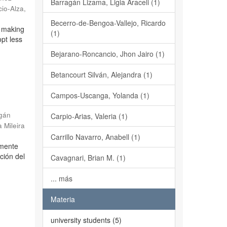
Barragán Lizama, Ligia Araceli (1)
cio-Alza,
Becerro-de-Bengoa-Vallejo, Ricardo
, making
(1)
opt less
Bejarano-Roncancio, Jhon Jairo (1)
Betancourt Silván, Alejandra (1)
Campos-Uscanga, Yolanda (1)
gán
Carpio-Arias, Valeria (1)
 Mileira
Carrillo Navarro, Anabell (1)
lmente
ción del
Cavagnari, Brian M. (1)
... más
Materia
university students (5)