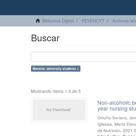
Biblioteca Digital
REVENCYT
Archivos lat
Buscar
Materia: university students ×
Mostrando ítems 1-5 de 5
Non-alcoholic b
year nursing st
Ortuño-Soriano, Is
Iglesias, Marta Elen
de Nutrición
,
2021-