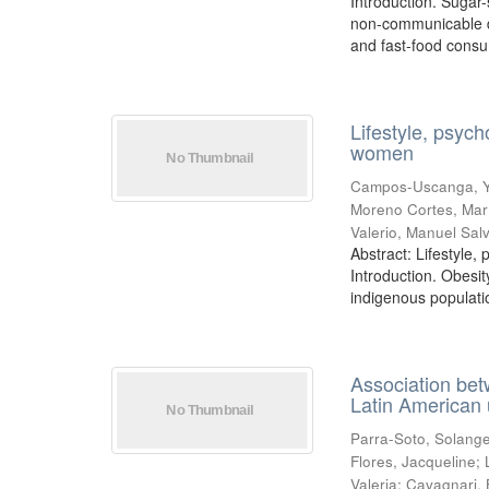
Introduction. Suga
non-communicable d
and fast-food consum
Lifestyle, psyc
women
Campos-Uscanga, 
Moreno Cortes, Mar
Valerio, Manuel Sal
Abstract: Lifestyle
Introduction. Obesi
indigenous populatio
Association betw
Latin American 
Parra-Soto, Solang
Flores, Jacqueline
;
Valeria
;
Cavagnari, 