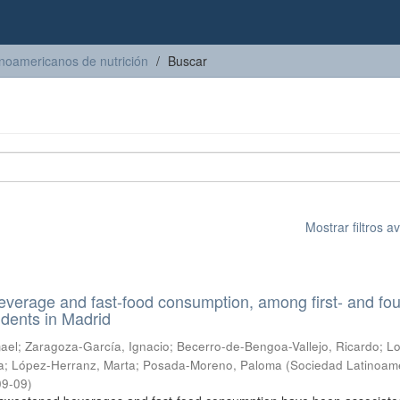
inoamericanos de nutrición
Buscar
Mostrar filtros 
everage and fast-food consumption, among first- and fou
udents in Madrid
mael
;
Zaragoza-García, Ignacio
;
Becerro-de-Bengoa-Vallejo, Ricardo
;
Lo
a
;
López-Herranz, Marta
;
Posada-Moreno, Paloma
(
Sociedad Latinoam
09-09
)