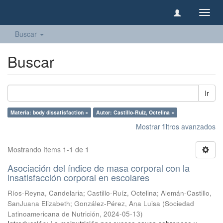
Camb
naveg
Buscar
Buscar
Ir
Materia: body dissatisfaction ×
Autor: Castillo-Ruíz, Octelina ×
Mostrar filtros avanzados
Mostrando ítems 1-1 de 1
Asociación del índice de masa corporal con la
insatisfacción corporal en escolares
Ríos-Reyna, Candelaria
;
Castillo-Ruíz, Octelina
;
Alemán-Castillo,
SanJuana Elizabeth
;
González-Pérez, Ana Luisa
(
Sociedad
Latinoamericana de Nutrición
,
2024-05-13
)